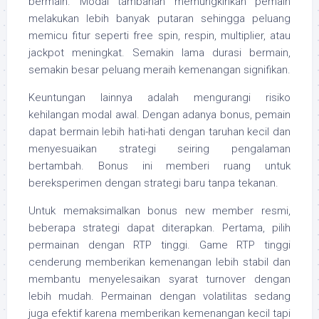
bermain. Modal tambahan memungkinkan pemain
melakukan lebih banyak putaran sehingga peluang
memicu fitur seperti free spin, respin, multiplier, atau
jackpot meningkat. Semakin lama durasi bermain,
semakin besar peluang meraih kemenangan signifikan.
Keuntungan lainnya adalah mengurangi risiko
kehilangan modal awal. Dengan adanya bonus, pemain
dapat bermain lebih hati-hati dengan taruhan kecil dan
menyesuaikan strategi seiring pengalaman
bertambah. Bonus ini memberi ruang untuk
bereksperimen dengan strategi baru tanpa tekanan.
Untuk memaksimalkan bonus new member resmi,
beberapa strategi dapat diterapkan. Pertama, pilih
permainan dengan RTP tinggi. Game RTP tinggi
cenderung memberikan kemenangan lebih stabil dan
membantu menyelesaikan syarat turnover dengan
lebih mudah. Permainan dengan volatilitas sedang
juga efektif karena memberikan kemenangan kecil tapi