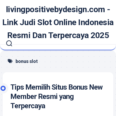
Skip
livingpositivebydesign.com -
to
content
Link Judi Slot Online Indonesia
Resmi Dan Terpercaya 2025
bonus slot
Tips Memilih Situs Bonus New
Member Resmi yang
Terpercaya