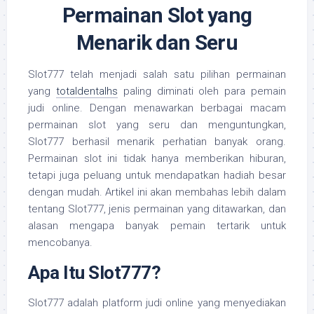
Permainan Slot yang
Menarik dan Seru
Slot777 telah menjadi salah satu pilihan permainan
yang
totaldentalhs
paling diminati oleh para pemain
judi online. Dengan menawarkan berbagai macam
permainan slot yang seru dan menguntungkan,
Slot777 berhasil menarik perhatian banyak orang.
Permainan slot ini tidak hanya memberikan hiburan,
tetapi juga peluang untuk mendapatkan hadiah besar
dengan mudah. Artikel ini akan membahas lebih dalam
tentang Slot777, jenis permainan yang ditawarkan, dan
alasan mengapa banyak pemain tertarik untuk
mencobanya.
Apa Itu Slot777?
Slot777 adalah platform judi online yang menyediakan