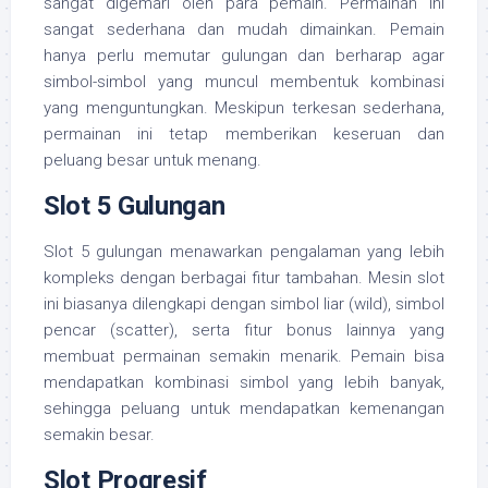
sangat digemari oleh para pemain. Permainan ini
sangat sederhana dan mudah dimainkan. Pemain
hanya perlu memutar gulungan dan berharap agar
simbol-simbol yang muncul membentuk kombinasi
yang menguntungkan. Meskipun terkesan sederhana,
permainan ini tetap memberikan keseruan dan
peluang besar untuk menang.
Slot 5 Gulungan
Slot 5 gulungan menawarkan pengalaman yang lebih
kompleks dengan berbagai fitur tambahan. Mesin slot
ini biasanya dilengkapi dengan simbol liar (wild), simbol
pencar (scatter), serta fitur bonus lainnya yang
membuat permainan semakin menarik. Pemain bisa
mendapatkan kombinasi simbol yang lebih banyak,
sehingga peluang untuk mendapatkan kemenangan
semakin besar.
Slot Progresif