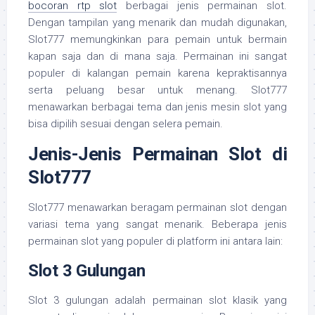
bocoran rtp slot
berbagai jenis permainan slot.
Dengan tampilan yang menarik dan mudah digunakan,
Slot777 memungkinkan para pemain untuk bermain
kapan saja dan di mana saja. Permainan ini sangat
populer di kalangan pemain karena kepraktisannya
serta peluang besar untuk menang. Slot777
menawarkan berbagai tema dan jenis mesin slot yang
bisa dipilih sesuai dengan selera pemain.
Jenis-Jenis Permainan Slot di
Slot777
Slot777 menawarkan beragam permainan slot dengan
variasi tema yang sangat menarik. Beberapa jenis
permainan slot yang populer di platform ini antara lain:
Slot 3 Gulungan
Slot 3 gulungan adalah permainan slot klasik yang