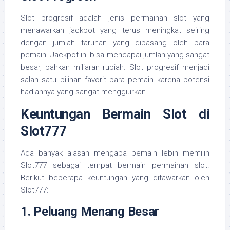
Slot progresif adalah jenis permainan slot yang
menawarkan jackpot yang terus meningkat seiring
dengan jumlah taruhan yang dipasang oleh para
pemain. Jackpot ini bisa mencapai jumlah yang sangat
besar, bahkan miliaran rupiah. Slot progresif menjadi
salah satu pilihan favorit para pemain karena potensi
hadiahnya yang sangat menggiurkan.
Keuntungan Bermain Slot di
Slot777
Ada banyak alasan mengapa pemain lebih memilih
Slot777 sebagai tempat bermain permainan slot.
Berikut beberapa keuntungan yang ditawarkan oleh
Slot777:
1. Peluang Menang Besar