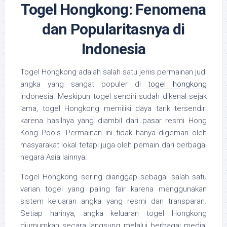
Togel Hongkong: Fenomena
dan Popularitasnya di
Indonesia
Togel Hongkong adalah salah satu jenis permainan judi
angka yang sangat populer di
togel hongkong
Indonesia. Meskipun togel sendiri sudah dikenal sejak
lama, togel Hongkong memiliki daya tarik tersendiri
karena hasilnya yang diambil dari pasar resmi Hong
Kong Pools. Permainan ini tidak hanya digemari oleh
masyarakat lokal tetapi juga oleh pemain dari berbagai
negara Asia lainnya.
Togel Hongkong sering dianggap sebagai salah satu
varian togel yang paling fair karena menggunakan
sistem keluaran angka yang resmi dan transparan.
Setiap harinya, angka keluaran togel Hongkong
diumumkan secara langsung melalui berbagai media,