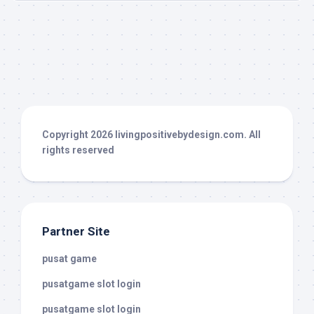
Copyright 2026
livingpositivebydesign.com
. All
rights reserved
Partner Site
pusat game
pusatgame slot login
pusatgame slot login