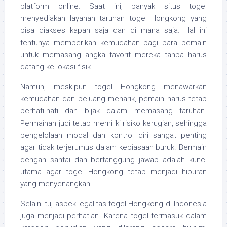
platform online. Saat ini, banyak situs togel
menyediakan layanan taruhan togel Hongkong yang
bisa diakses kapan saja dan di mana saja. Hal ini
tentunya memberikan kemudahan bagi para pemain
untuk memasang angka favorit mereka tanpa harus
datang ke lokasi fisik.
Namun, meskipun togel Hongkong menawarkan
kemudahan dan peluang menarik, pemain harus tetap
berhati-hati dan bijak dalam memasang taruhan.
Permainan judi tetap memiliki risiko kerugian, sehingga
pengelolaan modal dan kontrol diri sangat penting
agar tidak terjerumus dalam kebiasaan buruk. Bermain
dengan santai dan bertanggung jawab adalah kunci
utama agar togel Hongkong tetap menjadi hiburan
yang menyenangkan.
Selain itu, aspek legalitas togel Hongkong di Indonesia
juga menjadi perhatian. Karena togel termasuk dalam