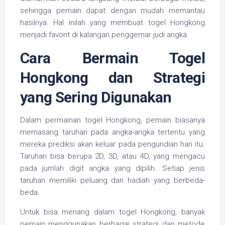
sehingga pemain dapat dengan mudah memantau
hasilnya. Hal inilah yang membuat togel Hongkong
menjadi favorit di kalangan penggemar judi angka.
Cara Bermain Togel
Hongkong dan Strategi
yang Sering Digunakan
Dalam permainan togel Hongkong, pemain biasanya
memasang taruhan pada angka-angka tertentu yang
mereka prediksi akan keluar pada pengundian hari itu.
Taruhan bisa berupa 2D, 3D, atau 4D, yang mengacu
pada jumlah digit angka yang dipilih. Setiap jenis
taruhan memiliki peluang dan hadiah yang berbeda-
beda.
Untuk bisa menang dalam togel Hongkong, banyak
pemain menggunakan berbagai strategi dan metode