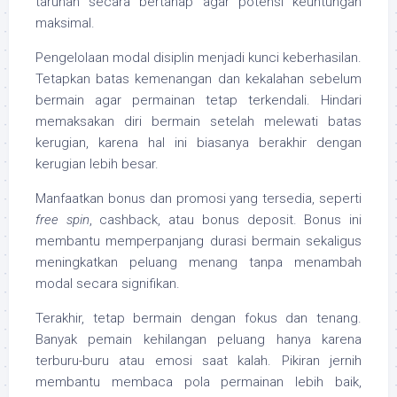
taruhan secara bertahap agar potensi keuntungan
maksimal.
Pengelolaan modal disiplin menjadi kunci keberhasilan.
Tetapkan batas kemenangan dan kekalahan sebelum
bermain agar permainan tetap terkendali. Hindari
memaksakan diri bermain setelah melewati batas
kerugian, karena hal ini biasanya berakhir dengan
kerugian lebih besar.
Manfaatkan bonus dan promosi yang tersedia, seperti
free spin
, cashback, atau bonus deposit. Bonus ini
membantu memperpanjang durasi bermain sekaligus
meningkatkan peluang menang tanpa menambah
modal secara signifikan.
Terakhir, tetap bermain dengan fokus dan tenang.
Banyak pemain kehilangan peluang hanya karena
terburu-buru atau emosi saat kalah. Pikiran jernih
membantu membaca pola permainan lebih baik,