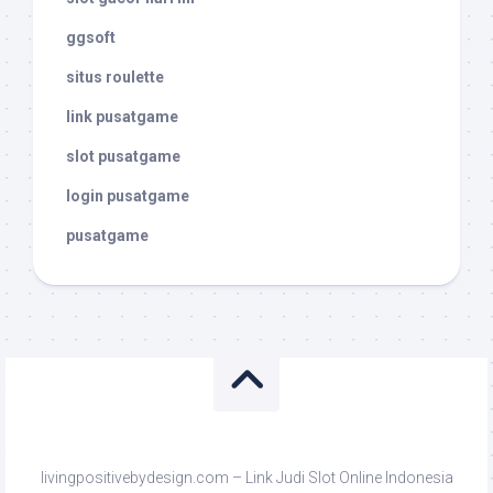
ggsoft
situs roulette
link pusatgame
slot pusatgame
login pusatgame
pusatgame
livingpositivebydesign.com – Link Judi Slot Online Indonesia