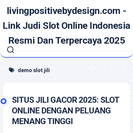
Skip
livingpositivebydesign.com -
to
content
Link Judi Slot Online Indonesia
Resmi Dan Terpercaya 2025
demo slot jili
SITUS JILI GACOR 2025: SLOT
ONLINE DENGAN PELUANG
MENANG TINGGI