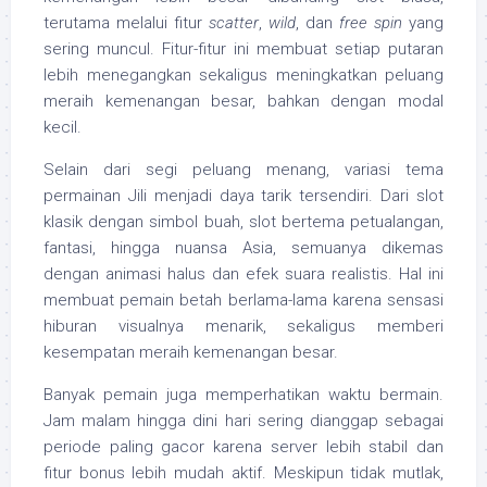
terutama melalui fitur
scatter
,
wild
, dan
free spin
yang
sering muncul. Fitur-fitur ini membuat setiap putaran
lebih menegangkan sekaligus meningkatkan peluang
meraih kemenangan besar, bahkan dengan modal
kecil.
Selain dari segi peluang menang, variasi tema
permainan Jili menjadi daya tarik tersendiri. Dari slot
klasik dengan simbol buah, slot bertema petualangan,
fantasi, hingga nuansa Asia, semuanya dikemas
dengan animasi halus dan efek suara realistis. Hal ini
membuat pemain betah berlama-lama karena sensasi
hiburan visualnya menarik, sekaligus memberi
kesempatan meraih kemenangan besar.
Banyak pemain juga memperhatikan waktu bermain.
Jam malam hingga dini hari sering dianggap sebagai
periode paling gacor karena server lebih stabil dan
fitur bonus lebih mudah aktif. Meskipun tidak mutlak,