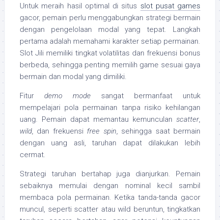
Untuk meraih hasil optimal di situs
slot pusat games
gacor, pemain perlu menggabungkan strategi bermain
dengan pengelolaan modal yang tepat. Langkah
pertama adalah memahami karakter setiap permainan.
Slot Jili memiliki tingkat volatilitas dan frekuensi bonus
berbeda, sehingga penting memilih game sesuai gaya
bermain dan modal yang dimiliki.
Fitur
demo mode
sangat bermanfaat untuk
mempelajari pola permainan tanpa risiko kehilangan
uang. Pemain dapat memantau kemunculan
scatter
,
wild
, dan frekuensi
free spin
, sehingga saat bermain
dengan uang asli, taruhan dapat dilakukan lebih
cermat.
Strategi taruhan bertahap juga dianjurkan. Pemain
sebaiknya memulai dengan nominal kecil sambil
membaca pola permainan. Ketika tanda-tanda gacor
muncul, seperti scatter atau wild beruntun, tingkatkan