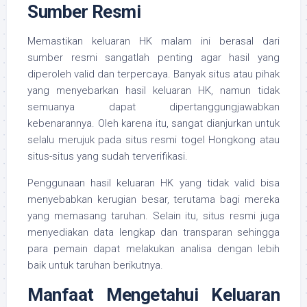
Sumber Resmi
Memastikan keluaran HK malam ini berasal dari
sumber resmi sangatlah penting agar hasil yang
diperoleh valid dan terpercaya. Banyak situs atau pihak
yang menyebarkan hasil keluaran HK, namun tidak
semuanya dapat dipertanggungjawabkan
kebenarannya. Oleh karena itu, sangat dianjurkan untuk
selalu merujuk pada situs resmi togel Hongkong atau
situs-situs yang sudah terverifikasi.
Penggunaan hasil keluaran HK yang tidak valid bisa
menyebabkan kerugian besar, terutama bagi mereka
yang memasang taruhan. Selain itu, situs resmi juga
menyediakan data lengkap dan transparan sehingga
para pemain dapat melakukan analisa dengan lebih
baik untuk taruhan berikutnya.
Manfaat Mengetahui Keluaran