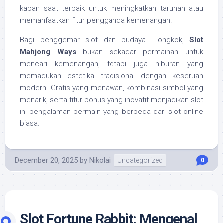
kapan saat terbaik untuk meningkatkan taruhan atau
memanfaatkan fitur pengganda kemenangan.
Bagi penggemar slot dan budaya Tiongkok,
Slot
Mahjong Ways
bukan sekadar permainan untuk
mencari kemenangan, tetapi juga hiburan yang
memadukan estetika tradisional dengan keseruan
modern. Grafis yang menawan, kombinasi simbol yang
menarik, serta fitur bonus yang inovatif menjadikan slot
ini pengalaman bermain yang berbeda dari slot online
biasa.
December 20, 2025
by
Nikolai
Uncategorized
0
Slot Fortune Rabbit: Mengenal