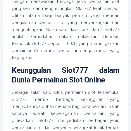
Dengan menawarkan berbagai jenis permainan slot
yang seru dan menguntungkan, Slot777 telah menjadi
pilihan utama bagi banyak pemain yang mencari
pengalaman bermain slot yang menyenangkan dan
menguntungkan. Salah satu daya tarik utama Slot777
adalah kemudahan dalam melakukan deposit,
termasuk slot777 deposit 10000, yang memungkinkan
pemain untuk memulai permainan dengan modal yang
terjangkau.
Keunggulan Slot777 dalam
Dunia Permainan Slot Online
Sebagai salah satu situs permainan slot terkemuka,
Slot777 memiliki berbagai keunggulan yang
menjadikannya pilihan menarik bagi para pemain. Salah
satunya adalah keberagaman permainan yang
ditawarkan. Slot777 menyediakan berbagai jenis
permainan slot dari penyedia perangkat lunak terbaik