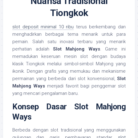
Nuansa Tradisional
Tiongkok
slot deposit minimal 10 ribu
terus berkembang dan
menghadirkan berbagai tema menarik untuk para
pemain. Salah satu inovasi terbaru yang menarik
perhatian adalah
Slot Mahjong Ways
. Game ini
memadukan keseruan mesin slot dengan budaya
klasik Tiongkok melalui simbol-simbol Mahjong yang
ikonik. Dengan grafis yang memukau dan mekanisme
permainan yang berbeda dari slot konvensional,
Slot
Mahjong Ways
menjadi favorit bagi penggemar slot
yang mencari pengalaman baru.
Konsep Dasar Slot Mahjong
Ways
Berbeda dengan slot tradisional yang menggunakan
gulungan dan garis pembayaran standar,
slot