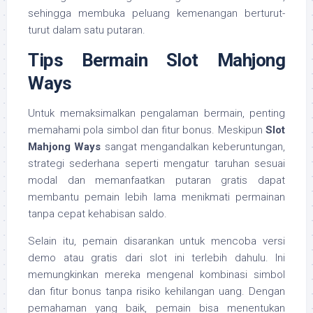
sehingga membuka peluang kemenangan berturut-
turut dalam satu putaran.
Tips Bermain Slot Mahjong
Ways
Untuk memaksimalkan pengalaman bermain, penting
memahami pola simbol dan fitur bonus. Meskipun
Slot
Mahjong Ways
sangat mengandalkan keberuntungan,
strategi sederhana seperti mengatur taruhan sesuai
modal dan memanfaatkan putaran gratis dapat
membantu pemain lebih lama menikmati permainan
tanpa cepat kehabisan saldo.
Selain itu, pemain disarankan untuk mencoba versi
demo atau gratis dari slot ini terlebih dahulu. Ini
memungkinkan mereka mengenal kombinasi simbol
dan fitur bonus tanpa risiko kehilangan uang. Dengan
pemahaman yang baik, pemain bisa menentukan