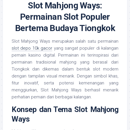
Slot Mahjong Ways:
Permainan Slot Populer
Bertema Budaya Tiongkok
Slot Mahjong Ways merupakan salah satu permainan
slot depo 10k gacor
yang sangat populer di kalangan
pemain kasino digital. Permainan ini terinspirasi dari
permainan tradisional mahjong yang berasal dari
Tiongkok dan dikemas dalam bentuk slot modern
dengan tampilan visual menarik. Dengan simbol khas,
fitur inovatif, serta potensi kemenangan yang
menggiurkan, Slot Mahjong Ways berhasil menarik
perhatian pemain dari berbagai kalangan.
Konsep dan Tema Slot Mahjong
Ways