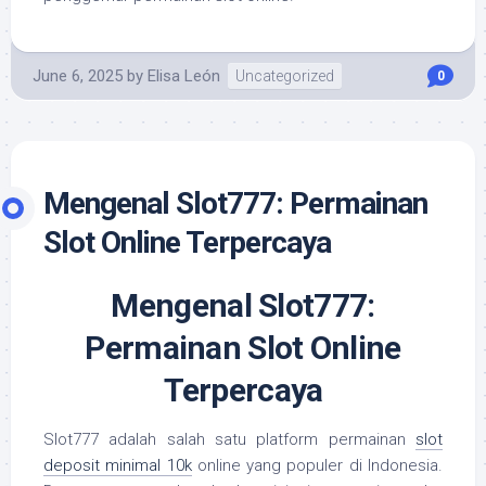
June 6, 2025
by
Elisa León
Uncategorized
0
Mengenal Slot777: Permainan
Slot Online Terpercaya
Mengenal Slot777:
Permainan Slot Online
Terpercaya
Slot777 adalah salah satu platform permainan
slot
deposit minimal 10k
online yang populer di Indonesia.