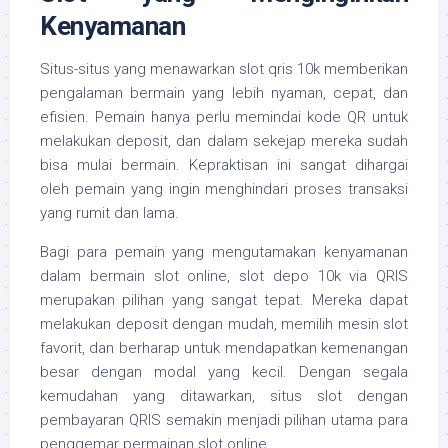
Kenyamanan
Situs-situs yang menawarkan slot qris 10k memberikan
pengalaman bermain yang lebih nyaman, cepat, dan
efisien. Pemain hanya perlu memindai kode QR untuk
melakukan deposit, dan dalam sekejap mereka sudah
bisa mulai bermain. Kepraktisan ini sangat dihargai
oleh pemain yang ingin menghindari proses transaksi
yang rumit dan lama.
Bagi para pemain yang mengutamakan kenyamanan
dalam bermain slot online, slot depo 10k via QRIS
merupakan pilihan yang sangat tepat. Mereka dapat
melakukan deposit dengan mudah, memilih mesin slot
favorit, dan berharap untuk mendapatkan kemenangan
besar dengan modal yang kecil. Dengan segala
kemudahan yang ditawarkan, situs slot dengan
pembayaran QRIS semakin menjadi pilihan utama para
penggemar permainan slot online.