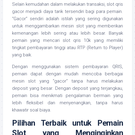
Selain kemudahan dalam melakukan transaksi, slot qris
gacor menjadi daya tarik tersendiri bagi para pemain.
“Gacor” sendiri adalah istilah yang sering digunakan
untuk menggambarkan mesin slot yang memberikan
kemenangan lebih sering atau lebih besar. Banyak
pemain yang mencari slot qris 10k yang memiliki
tingkat pembayaran tinggi atau RTP (Return to Player)
yang baik.
Dengan menggunakan sistem pembayaran QRIS,
pemain dapat dengan mudah mencoba berbagai
mesin slot yang “gacor” tanpa harus melakukan
deposit yang besar. Dengan deposit yang terjangkau,
pemain bisa menikmati pengalaman bermain yang
lebih fleksibel dan menyenangkan, tanpa harus
khawatir soal biaya.
Pilihan Terbaik untuk Pemain
Slot yang Menginginkan