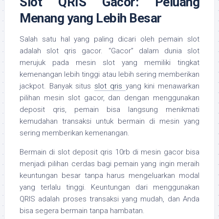
Slot QRIS Gacor: Peluang
Menang yang Lebih Besar
Salah satu hal yang paling dicari oleh pemain slot
adalah slot qris gacor. “Gacor” dalam dunia slot
merujuk pada mesin slot yang memiliki tingkat
kemenangan lebih tinggi atau lebih sering memberikan
jackpot. Banyak situs
slot qris
yang kini menawarkan
pilihan mesin slot gacor, dan dengan menggunakan
deposit qris, pemain bisa langsung menikmati
kemudahan transaksi untuk bermain di mesin yang
sering memberikan kemenangan.
Bermain di slot deposit qris 10rb di mesin gacor bisa
menjadi pilihan cerdas bagi pemain yang ingin meraih
keuntungan besar tanpa harus mengeluarkan modal
yang terlalu tinggi. Keuntungan dari menggunakan
QRIS adalah proses transaksi yang mudah, dan Anda
bisa segera bermain tanpa hambatan.