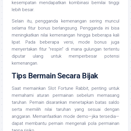
kesempatan mendapatkan kombinasi bernilai tinggi
lebih besar.
Selain itu, pengganda kemenangan sering muncul
selama fitur bonus berlangsung. Pengganda ini bisa
meningkatkan nilai kemenangan hingga beberapa kali
lipat. Pada beberapa versi, mode bonus juga
menyertakan fitur “respin” di mana gulungan tertentu
diputar ulang untuk memperbesar potensi
kemenangan.
Tips Bermain Secara Bijak
Saat memainkan Slot Fortune Rabbit, penting untuk
memahami aturan permainan sebelum memasang
taruhan. Pemain disarankan menetapkan batas saldo
serta memilih nilai taruhan yang sesuai dengan
anggaran. Memanfaatkan mode demo—jika tersedia—
dapat membantu pemain mengenali pola permainan
tanpa risiko.