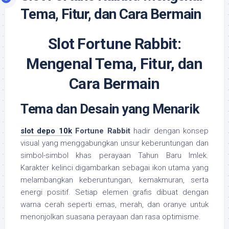
Tema, Fitur, dan Cara Bermain
Slot Fortune Rabbit:
Mengenal Tema, Fitur, dan
Cara Bermain
Tema dan Desain yang Menarik
slot depo 10k
Fortune Rabbit
hadir dengan konsep
visual yang menggabungkan unsur keberuntungan dan
simbol-simbol khas perayaan Tahun Baru Imlek.
Karakter kelinci digambarkan sebagai ikon utama yang
melambangkan keberuntungan, kemakmuran, serta
energi positif. Setiap elemen grafis dibuat dengan
warna cerah seperti emas, merah, dan oranye untuk
menonjolkan suasana perayaan dan rasa optimisme.