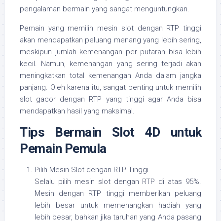
pengalaman bermain yang sangat menguntungkan.
Pemain yang memilih mesin slot dengan RTP tinggi
akan mendapatkan peluang menang yang lebih sering,
meskipun jumlah kemenangan per putaran bisa lebih
kecil. Namun, kemenangan yang sering terjadi akan
meningkatkan total kemenangan Anda dalam jangka
panjang. Oleh karena itu, sangat penting untuk memilih
slot gacor dengan RTP yang tinggi agar Anda bisa
mendapatkan hasil yang maksimal.
Tips Bermain Slot 4D untuk
Pemain Pemula
Pilih Mesin Slot dengan RTP Tinggi
Selalu pilih mesin slot dengan RTP di atas 95%.
Mesin dengan RTP tinggi memberikan peluang
lebih besar untuk memenangkan hadiah yang
lebih besar, bahkan jika taruhan yang Anda pasang