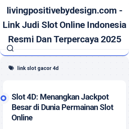
Skip
livingpositivebydesign.com -
to
content
Link Judi Slot Online Indonesia
Resmi Dan Terpercaya 2025
link slot gacor 4d
Slot 4D: Menangkan Jackpot
Besar di Dunia Permainan Slot
Online