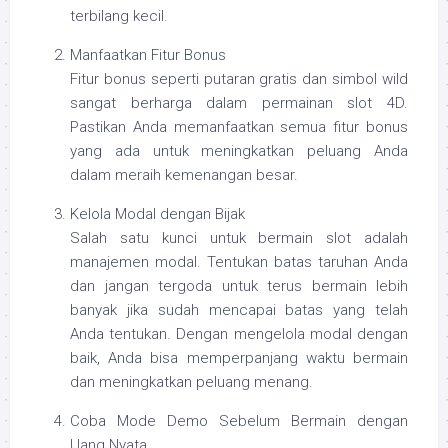
terbilang kecil.
Manfaatkan Fitur Bonus
Fitur bonus seperti putaran gratis dan simbol wild
sangat berharga dalam permainan slot 4D.
Pastikan Anda memanfaatkan semua fitur bonus
yang ada untuk meningkatkan peluang Anda
dalam meraih kemenangan besar.
Kelola Modal dengan Bijak
Salah satu kunci untuk bermain slot adalah
manajemen modal. Tentukan batas taruhan Anda
dan jangan tergoda untuk terus bermain lebih
banyak jika sudah mencapai batas yang telah
Anda tentukan. Dengan mengelola modal dengan
baik, Anda bisa memperpanjang waktu bermain
dan meningkatkan peluang menang.
Coba Mode Demo Sebelum Bermain dengan
Uang Nyata