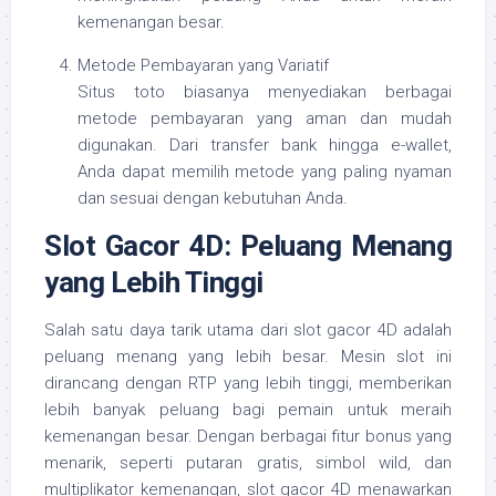
kemenangan besar.
Metode Pembayaran yang Variatif
Situs toto biasanya menyediakan berbagai
metode pembayaran yang aman dan mudah
digunakan. Dari transfer bank hingga e-wallet,
Anda dapat memilih metode yang paling nyaman
dan sesuai dengan kebutuhan Anda.
Slot Gacor 4D: Peluang Menang
yang Lebih Tinggi
Salah satu daya tarik utama dari slot gacor 4D adalah
peluang menang yang lebih besar. Mesin slot ini
dirancang dengan RTP yang lebih tinggi, memberikan
lebih banyak peluang bagi pemain untuk meraih
kemenangan besar. Dengan berbagai fitur bonus yang
menarik, seperti putaran gratis, simbol wild, dan
multiplikator kemenangan, slot gacor 4D menawarkan