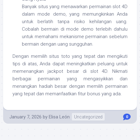
Banyak situs yang menawarkan permainan slot 4D
dalam mode demo, yang memungkinkan Anda
untuk berlatih tanpa risiko kehilangan uang.
Cobalah bermain di mode demo terlebih dahulu
untuk memahami mekanisme permainan sebelum
bermain dengan uang sungguhan.
Dengan memilih situs toto yang tepat dan mengikuti
tips di atas, Anda dapat meningkatkan peluang untuk
memenangkan jackpot besar di slot 4D. Nikmati
berbagai permainan yang mengasyikkan dan
menangkan hadiah besar dengan memilih permainan
yang tepat dan memanfaatkan fitur bonus yang ada.
January 7, 2026
by
Elisa León
Uncategorized
0