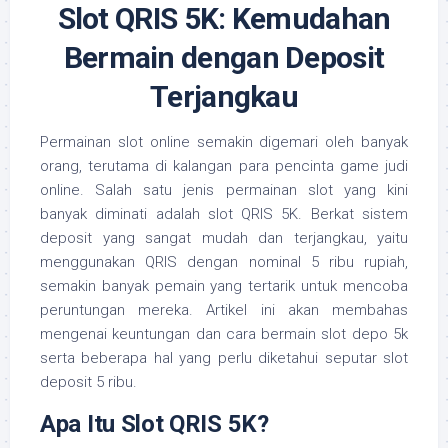
Slot QRIS 5K: Kemudahan
Bermain dengan Deposit
Terjangkau
Permainan slot online semakin digemari oleh banyak
orang, terutama di kalangan para pencinta game judi
online. Salah satu jenis permainan slot yang kini
banyak diminati adalah slot QRIS 5K. Berkat sistem
deposit yang sangat mudah dan terjangkau, yaitu
menggunakan QRIS dengan nominal 5 ribu rupiah,
semakin banyak pemain yang tertarik untuk mencoba
peruntungan mereka. Artikel ini akan membahas
mengenai keuntungan dan cara bermain slot depo 5k
serta beberapa hal yang perlu diketahui seputar slot
deposit 5 ribu.
Apa Itu Slot QRIS 5K?