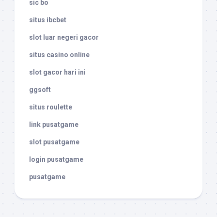
sic bo
situs ibcbet
slot luar negeri gacor
situs casino online
slot gacor hari ini
ggsoft
situs roulette
link pusatgame
slot pusatgame
login pusatgame
pusatgame