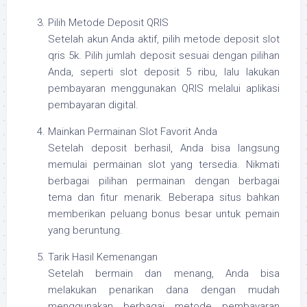
Pilih Metode Deposit QRIS
Setelah akun Anda aktif, pilih metode deposit slot
qris 5k. Pilih jumlah deposit sesuai dengan pilihan
Anda, seperti slot deposit 5 ribu, lalu lakukan
pembayaran menggunakan QRIS melalui aplikasi
pembayaran digital.
Mainkan Permainan Slot Favorit Anda
Setelah deposit berhasil, Anda bisa langsung
memulai permainan slot yang tersedia. Nikmati
berbagai pilihan permainan dengan berbagai
tema dan fitur menarik. Beberapa situs bahkan
memberikan peluang bonus besar untuk pemain
yang beruntung.
Tarik Hasil Kemenangan
Setelah bermain dan menang, Anda bisa
melakukan penarikan dana dengan mudah
menggunakan berbagai metode pembayaran