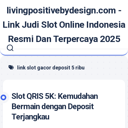
Skip
livingpositivebydesign.com -
to
content
Link Judi Slot Online Indonesia
Resmi Dan Terpercaya 2025
link slot gacor deposit 5 ribu
Slot QRIS 5K: Kemudahan
Bermain dengan Deposit
Terjangkau