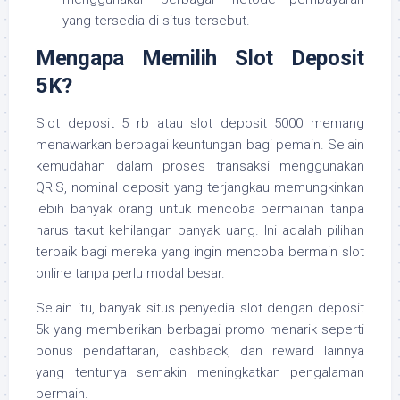
yang tersedia di situs tersebut.
Mengapa Memilih Slot Deposit
5K?
Slot deposit 5 rb atau slot deposit 5000 memang
menawarkan berbagai keuntungan bagi pemain. Selain
kemudahan dalam proses transaksi menggunakan
QRIS, nominal deposit yang terjangkau memungkinkan
lebih banyak orang untuk mencoba permainan tanpa
harus takut kehilangan banyak uang. Ini adalah pilihan
terbaik bagi mereka yang ingin mencoba bermain slot
online tanpa perlu modal besar.
Selain itu, banyak situs penyedia slot dengan deposit
5k yang memberikan berbagai promo menarik seperti
bonus pendaftaran, cashback, dan reward lainnya
yang tentunya semakin meningkatkan pengalaman
bermain.