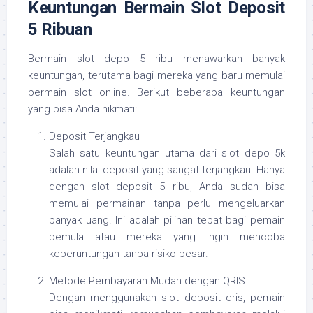
Keuntungan Bermain Slot Deposit
5 Ribuan
Bermain slot depo 5 ribu menawarkan banyak
keuntungan, terutama bagi mereka yang baru memulai
bermain slot online. Berikut beberapa keuntungan
yang bisa Anda nikmati:
Deposit Terjangkau
Salah satu keuntungan utama dari slot depo 5k
adalah nilai deposit yang sangat terjangkau. Hanya
dengan slot deposit 5 ribu, Anda sudah bisa
memulai permainan tanpa perlu mengeluarkan
banyak uang. Ini adalah pilihan tepat bagi pemain
pemula atau mereka yang ingin mencoba
keberuntungan tanpa risiko besar.
Metode Pembayaran Mudah dengan QRIS
Dengan menggunakan slot deposit qris, pemain