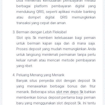
bisa menikmati kemudahan pembayaran melalui
berbagai platform pembayaran digital yang
mendukung QRIS, seperti aplikasi mobile banking
atau dompet digital. QRIS memungkinkan
transaksi yang cepat dan aman.
Bermain dengan Lebih Fleksibel
Slot qris 5k memberi keleluasaan bagi pemain
untuk bermain kapan saja dan di mana saja.
Proses deposit yang mudah memungkinkan Anda
untuk langsung menikmati permainan tanpa perlu
keluar rumah atau mencari metode pembayaran
yang ribet.
Peluang Menang yang Menarik
Banyak situs penyedia slot dengan deposit 5k
yang menawarkan berbagai bonus dan fitur
menarik. Beberapa situs
slot min depo 5k
bahkan
memberikan bonus deposit pertama bagi pemain
baru yang menggunakan slot deposit 5k. Ini tentu