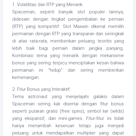
1. Volatilitas dan RTP yang Menarik:
Spaceman, seperti banyak slot populer lainnya,
didesain dengan tingkat pengembalian ke pemain
(RTP) yang kompetitif. Slot Maxwin dikenal memilih
permainan dengan RTP yang transparan dan seringkali
di atas rata-rata, memberikan peluang teoritis yang
lebih baik bagi pemain dalam jangka panjang.
Kombinasi tema yang menarik dengan mekanisme
bonus yang sering terpicu menciptakan kesan bahwa
permainan ini “hidup” dan sering memberikan
kemenangan.
2. Fitur Bonus yang Interaktif:
Tema astronaut yang menjelajahi galaksi dalam
Spaceman sering kali disertai dengan fitur bonus
seperti putaran gratis (free spins), simbol liar (wilds)
yang ekspansif, dan mini-games. Fitur-fitur ini tidak
hanya menambah keseruan tetapi juga menjadi
peluang untuk mendapatkan multiplier yang dapat