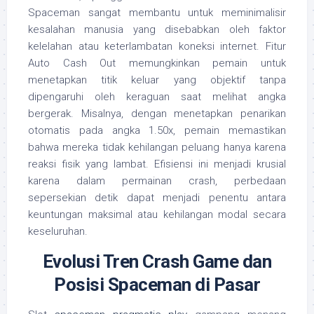
Spaceman sangat membantu untuk meminimalisir
kesalahan manusia yang disebabkan oleh faktor
kelelahan atau keterlambatan koneksi internet. Fitur
Auto Cash Out memungkinkan pemain untuk
menetapkan titik keluar yang objektif tanpa
dipengaruhi oleh keraguan saat melihat angka
bergerak. Misalnya, dengan menetapkan penarikan
otomatis pada angka 1.50x, pemain memastikan
bahwa mereka tidak kehilangan peluang hanya karena
reaksi fisik yang lambat. Efisiensi ini menjadi krusial
karena dalam permainan crash, perbedaan
sepersekian detik dapat menjadi penentu antara
keuntungan maksimal atau kehilangan modal secara
keseluruhan.
Evolusi Tren Crash Game dan
Posisi Spaceman di Pasar