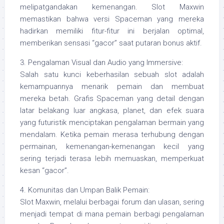
melipatgandakan kemenangan. Slot Maxwin
memastikan bahwa versi Spaceman yang mereka
hadirkan memiliki fitur-fitur ini berjalan optimal,
memberikan sensasi “gacor” saat putaran bonus aktif.
3. Pengalaman Visual dan Audio yang Immersive:
Salah satu kunci keberhasilan sebuah slot adalah
kemampuannya menarik pemain dan membuat
mereka betah. Grafis Spaceman yang detail dengan
latar belakang luar angkasa, planet, dan efek suara
yang futuristik menciptakan pengalaman bermain yang
mendalam. Ketika pemain merasa terhubung dengan
permainan, kemenangan-kemenangan kecil yang
sering terjadi terasa lebih memuaskan, memperkuat
kesan “gacor”.
4. Komunitas dan Umpan Balik Pemain:
Slot Maxwin, melalui berbagai forum dan ulasan, sering
menjadi tempat di mana pemain berbagi pengalaman