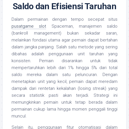
Saldo dan Efisiensi Taruhan
Dalam permainan dengan tempo secepat situs
pusatgame slot
Spaceman, manajemen saldo
(bankroll management) bukan sekadar saran,
melainkan fondasi utama agar pemain dapat bertahan
dalam jangka panjang. Salah satu metode yang sering
dibahas adalah penggunaan unit taruhan yang
konsisten. Pemain disarankan untuk tidak
mempertaruhkan lebih dari 1% hingga 5% dari total
saldo mereka dalam satu peluncuran. Dengan
menetapkan unit yang kecil, pemain dapat meredam
dampak dari rentetan kekalahan (losing streak) yang
secara statistik pasti akan terjadi. Strategi ini
memungkinkan pemain untuk tetap berada dalam
permainan cukup lama hingga momen penggali tinggi
muncul.
Selain itu, penggunaan fitur otomatisasi dalam