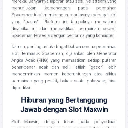
mereka. Banyaknya laporan atau sesi live stream yang
menunjukkan kemenangan pada permainan
Spaceman turut membangun reputasinya sebagai slot
yang “panas”. Platform ini tampaknya memahami
dinamika ini dan memastikan permainan seperti
Spaceman tersedia dengan performa yang konsisten.
Namun, penting untuk diingat bahwa semua permainan
slot, termasuk Spaceman, dijalankan oleh Generator
Angka Acak (RNG) yang memastikan setiap putaran
benar-benar acak dan adil. Istilah “gacor” lebih
mencerminkan momen keberuntungan atau siklus
permainan yang positif, bukan suatu pola yang bisa
diprediksi.
Hiburan yang Bertanggung
Jawab dengan Slot Maxwin
Slot Maxwin, dengan fokus pada penyediaan