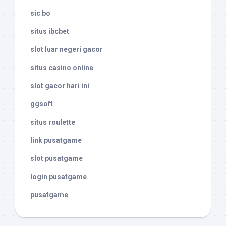
sic bo
situs ibcbet
slot luar negeri gacor
situs casino online
slot gacor hari ini
ggsoft
situs roulette
link pusatgame
slot pusatgame
login pusatgame
pusatgame