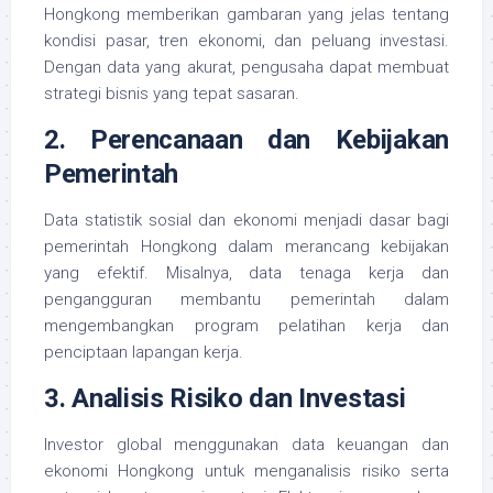
Hongkong memberikan gambaran yang jelas tentang
kondisi pasar, tren ekonomi, dan peluang investasi.
Dengan data yang akurat, pengusaha dapat membuat
strategi bisnis yang tepat sasaran.
2. Perencanaan dan Kebijakan
Pemerintah
Data statistik sosial dan ekonomi menjadi dasar bagi
pemerintah Hongkong dalam merancang kebijakan
yang efektif. Misalnya, data tenaga kerja dan
pengangguran membantu pemerintah dalam
mengembangkan program pelatihan kerja dan
penciptaan lapangan kerja.
3. Analisis Risiko dan Investasi
Investor global menggunakan data keuangan dan
ekonomi Hongkong untuk menganalisis risiko serta