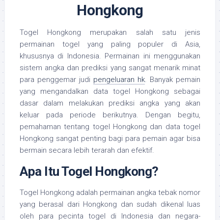
Hongkong
Togel Hongkong merupakan salah satu jenis
permainan togel yang paling populer di Asia,
khususnya di Indonesia. Permainan ini menggunakan
sistem angka dan prediksi yang sangat menarik minat
para penggemar judi
pengeluaran hk
. Banyak pemain
yang mengandalkan data togel Hongkong sebagai
dasar dalam melakukan prediksi angka yang akan
keluar pada periode berikutnya. Dengan begitu,
pemahaman tentang togel Hongkong dan data togel
Hongkong sangat penting bagi para pemain agar bisa
bermain secara lebih terarah dan efektif.
Apa Itu Togel Hongkong?
Togel Hongkong adalah permainan angka tebak nomor
yang berasal dari Hongkong dan sudah dikenal luas
oleh para pecinta togel di Indonesia dan negara-