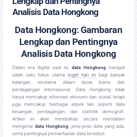
Lengkap dan Pentingnya
Analisis Data Hongkong
Data Hongkong: Gambaran
Lengkap dan Pentingnya
Analisis Data Hongkong
Dalam era digital saat ini,
data Hongkong
menjadi
salah satu fokus utama
togel hari ini
bagi banyak
kalangan, terutama dalam dunia bisnis dan
perdagangan internasional. Data Hongkong tidak
hanya mencakup informasi ekonomi dan sosial, tetapi
juga mencakup berbagai aspek lain seperti data
keuangan, perdagangan, dan statistik demografi.
Artikel ini akan membahas secara mendalam
mengenai
data Hongkong
, jenis-jenis data yang ada,
serta pentingnya pemanfaatan data tersebut.