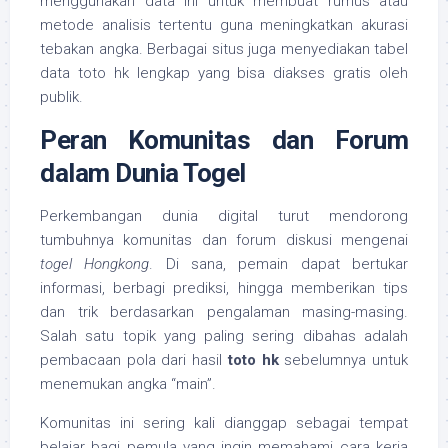
menggunakan data ini untuk membuat rumus atau
metode analisis tertentu guna meningkatkan akurasi
tebakan angka. Berbagai situs juga menyediakan tabel
data toto hk lengkap yang bisa diakses gratis oleh
publik.
Peran Komunitas dan Forum
dalam Dunia Togel
Perkembangan dunia digital turut mendorong
tumbuhnya komunitas dan forum diskusi mengenai
togel Hongkong
. Di sana, pemain dapat bertukar
informasi, berbagi prediksi, hingga memberikan tips
dan trik berdasarkan pengalaman masing-masing.
Salah satu topik yang paling sering dibahas adalah
pembacaan pola dari hasil
toto hk
sebelumnya untuk
menemukan angka “main”.
Komunitas ini sering kali dianggap sebagai tempat
belajar bagi pemula yang ingin memahami cara kerja