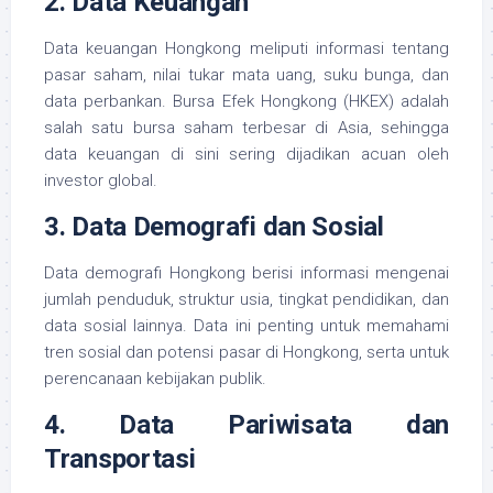
2. Data Keuangan
Data keuangan Hongkong meliputi informasi tentang
pasar saham, nilai tukar mata uang, suku bunga, dan
data perbankan. Bursa Efek Hongkong (HKEX) adalah
salah satu bursa saham terbesar di Asia, sehingga
data keuangan di sini sering dijadikan acuan oleh
investor global.
3. Data Demografi dan Sosial
Data demografi Hongkong berisi informasi mengenai
jumlah penduduk, struktur usia, tingkat pendidikan, dan
data sosial lainnya. Data ini penting untuk memahami
tren sosial dan potensi pasar di Hongkong, serta untuk
perencanaan kebijakan publik.
4. Data Pariwisata dan
Transportasi