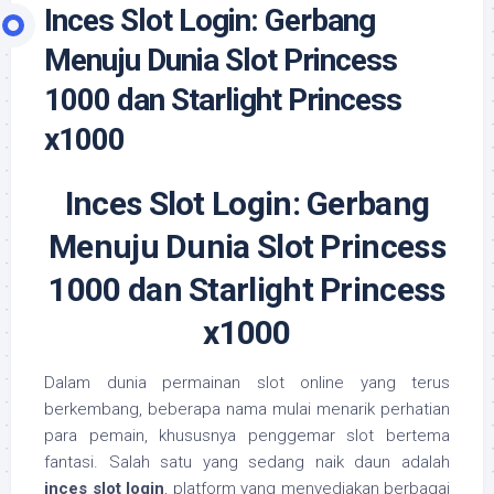
Inces Slot Login: Gerbang
Menuju Dunia Slot Princess
1000 dan Starlight Princess
x1000
Inces Slot Login: Gerbang
Menuju Dunia Slot Princess
1000 dan Starlight Princess
x1000
Dalam dunia permainan slot online yang terus
berkembang, beberapa nama mulai menarik perhatian
para pemain, khususnya penggemar slot bertema
fantasi. Salah satu yang sedang naik daun adalah
inces slot login
, platform yang menyediakan berbagai