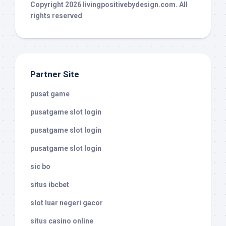
Copyright 2026
livingpositivebydesign.com
. All
rights reserved
Partner Site
pusat game
pusatgame slot login
pusatgame slot login
pusatgame slot login
sic bo
situs ibcbet
slot luar negeri gacor
situs casino online