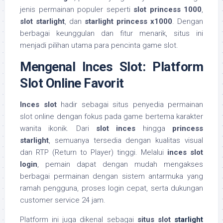
jenis permainan populer seperti
slot princess 1000
,
slot starlight
, dan
starlight princess x1000
. Dengan
berbagai keunggulan dan fitur menarik, situs ini
menjadi pilihan utama para pencinta game slot.
Mengenal Inces Slot: Platform
Slot Online Favorit
Inces slot
hadir sebagai situs penyedia permainan
slot online dengan fokus pada game bertema karakter
wanita ikonik. Dari
slot inces
hingga
princess
starlight
, semuanya tersedia dengan kualitas visual
dan RTP (Return to Player) tinggi. Melalui
inces slot
login
, pemain dapat dengan mudah mengakses
berbagai permainan dengan sistem antarmuka yang
ramah pengguna, proses login cepat, serta dukungan
customer service 24 jam.
Platform ini juga dikenal sebagai
situs slot
starlight