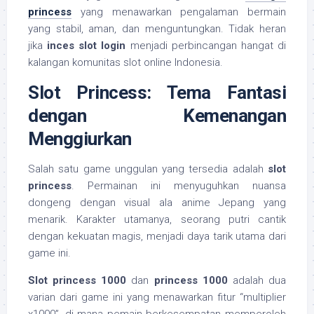
princess
yang menawarkan pengalaman bermain
yang stabil, aman, dan menguntungkan. Tidak heran
jika
inces slot login
menjadi perbincangan hangat di
kalangan komunitas slot online Indonesia.
Slot Princess: Tema Fantasi
dengan Kemenangan
Menggiurkan
Salah satu game unggulan yang tersedia adalah
slot
princess
. Permainan ini menyuguhkan nuansa
dongeng dengan visual ala anime Jepang yang
menarik. Karakter utamanya, seorang putri cantik
dengan kekuatan magis, menjadi daya tarik utama dari
game ini.
Slot princess 1000
dan
princess 1000
adalah dua
varian dari game ini yang menawarkan fitur “multiplier