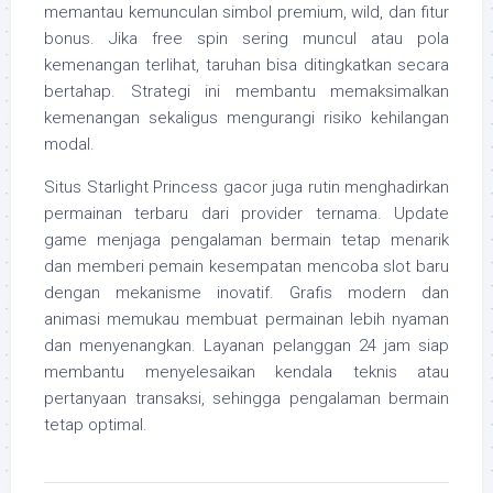
memantau kemunculan simbol premium, wild, dan fitur
bonus. Jika free spin sering muncul atau pola
kemenangan terlihat, taruhan bisa ditingkatkan secara
bertahap. Strategi ini membantu memaksimalkan
kemenangan sekaligus mengurangi risiko kehilangan
modal.
Situs Starlight Princess gacor juga rutin menghadirkan
permainan terbaru dari provider ternama. Update
game menjaga pengalaman bermain tetap menarik
dan memberi pemain kesempatan mencoba slot baru
dengan mekanisme inovatif. Grafis modern dan
animasi memukau membuat permainan lebih nyaman
dan menyenangkan. Layanan pelanggan 24 jam siap
membantu menyelesaikan kendala teknis atau
pertanyaan transaksi, sehingga pengalaman bermain
tetap optimal.