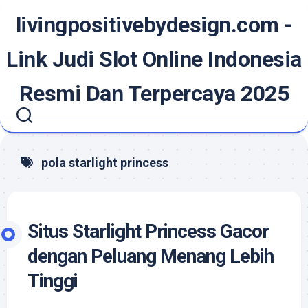
Skip
livingpositivebydesign.com -
to
content
Link Judi Slot Online Indonesia
Resmi Dan Terpercaya 2025
pola starlight princess
Situs Starlight Princess Gacor
dengan Peluang Menang Lebih
Tinggi