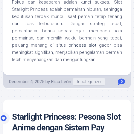
Fokus dan kesabaran adalah kunci sukses. Slot
Starlight Princess adalah permainan hiburan, sehingga
keputusan terbaik muncul saat pemain tetap tenang
dan tidak terburu-buru. Dengan strategi tepat,
pemanfaatan bonus secara bijak, membaca pola
permainan, dan memilih waktu bermain yang tepat,
peluang menang di situs
princess slot
gacor bisa
meningkat signifikan, menjadikan pengalaman bermain
lebih menyenangkan dan menguntungkan.
December 4, 2025
by
Elisa León
Uncategorized
0
Starlight Princess: Pesona Slot
Anime dengan Sistem Pay