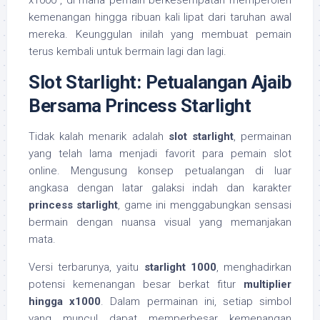
x1000”, di mana pemain berkesempatan memperoleh
kemenangan hingga ribuan kali lipat dari taruhan awal
mereka. Keunggulan inilah yang membuat pemain
terus kembali untuk bermain lagi dan lagi.
Slot Starlight: Petualangan Ajaib
Bersama Princess Starlight
Tidak kalah menarik adalah
slot starlight
, permainan
yang telah lama menjadi favorit para pemain slot
online. Mengusung konsep petualangan di luar
angkasa dengan latar galaksi indah dan karakter
princess starlight
, game ini menggabungkan sensasi
bermain dengan nuansa visual yang memanjakan
mata.
Versi terbarunya, yaitu
starlight 1000
, menghadirkan
potensi kemenangan besar berkat fitur
multiplier
hingga x1000
. Dalam permainan ini, setiap simbol
yang muncul dapat memperbesar kemenangan