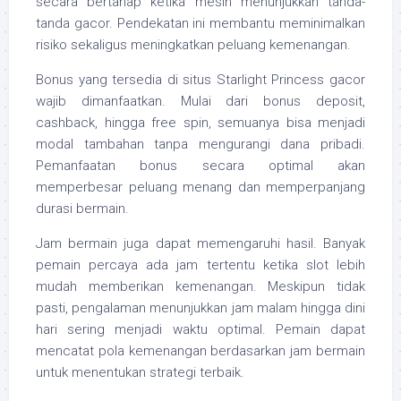
secara bertahap ketika mesin menunjukkan tanda-
tanda gacor. Pendekatan ini membantu meminimalkan
risiko sekaligus meningkatkan peluang kemenangan.
Bonus yang tersedia di situs Starlight Princess gacor
wajib dimanfaatkan. Mulai dari bonus deposit,
cashback, hingga free spin, semuanya bisa menjadi
modal tambahan tanpa mengurangi dana pribadi.
Pemanfaatan bonus secara optimal akan
memperbesar peluang menang dan memperpanjang
durasi bermain.
Jam bermain juga dapat memengaruhi hasil. Banyak
pemain percaya ada jam tertentu ketika slot lebih
mudah memberikan kemenangan. Meskipun tidak
pasti, pengalaman menunjukkan jam malam hingga dini
hari sering menjadi waktu optimal. Pemain dapat
mencatat pola kemenangan berdasarkan jam bermain
untuk menentukan strategi terbaik.