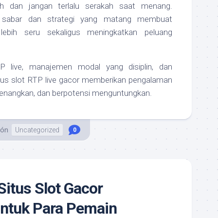
lah dan jangan terlalu serakah saat menang.
 sabar dan strategi yang matang membuat
lebih seru sekaligus meningkatkan peluang
 live, manajemen modal yang disiplin, dan
tus slot RTP live gacor memberikan pengalaman
yenangkan, dan berpotensi menguntungkan.
eón
Uncategorized
0
itus Slot Gacor
untuk Para Pemain