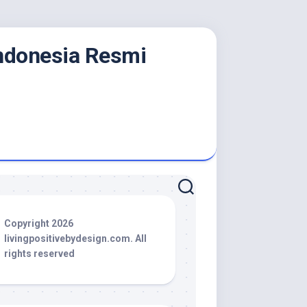
 Indonesia Resmi
Copyright 2026
livingpositivebydesign.com
. All
rights reserved