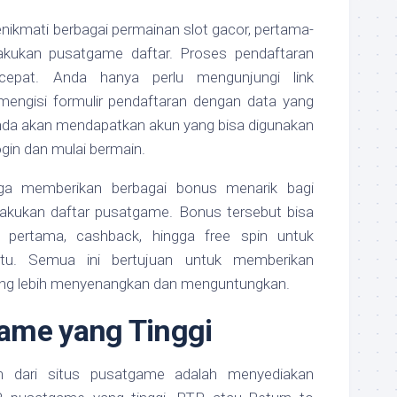
nikmati berbagai permainan slot gacor, pertama-
kukan pusatgame daftar. Proses pendaftaran
epat. Anda hanya perlu mengunjungi link
engisi formulir pendaftaran dengan data yang
 Anda akan mendapatkan akun yang bisa digunakan
gin dan mulai bermain.
 juga memberikan berbagai bonus menarik bagi
kukan daftar pusatgame. Bonus tersebut bisa
 pertama, cashback, hingga free spin untuk
ntu. Semua ini bertujuan untuk memberikan
ng lebih menyenangkan dan menguntungkan.
ame yang Tinggi
n dari situs pusatgame adalah menyediakan