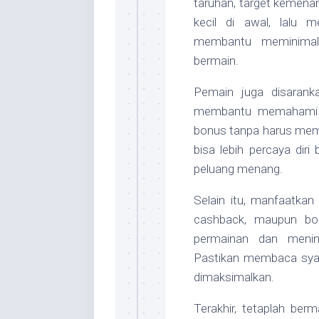
taruhan, target kemenan
kecil di awal, lalu 
membantu meminimalk
bermain.
Pemain juga disaran
membantu memahami me
bonus tanpa harus memp
bisa lebih percaya dir
peluang menang.
Selain itu, manfaatka
cashback, maupun bo
permainan dan menin
Pastikan membaca syar
dimaksimalkan.
Terakhir, tetaplah be