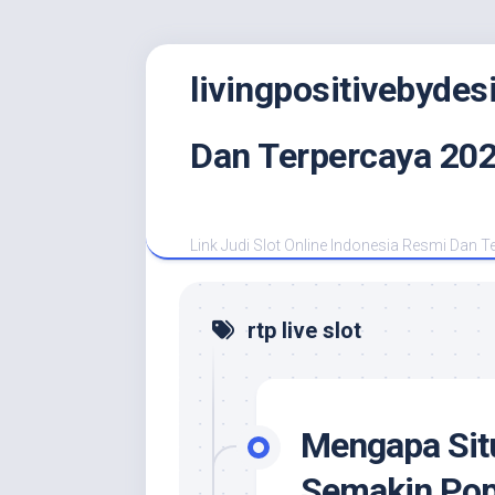
Skip
livingpositivebydes
to
content
Dan Terpercaya 20
Link Judi Slot Online Indonesia Resmi Dan 
rtp live slot
Mengapa Situ
Semakin Pop