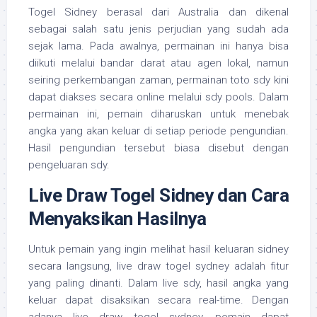
Togel Sidney berasal dari Australia dan dikenal
sebagai salah satu jenis perjudian yang sudah ada
sejak lama. Pada awalnya, permainan ini hanya bisa
diikuti melalui bandar darat atau agen lokal, namun
seiring perkembangan zaman, permainan toto sdy kini
dapat diakses secara online melalui sdy pools. Dalam
permainan ini, pemain diharuskan untuk menebak
angka yang akan keluar di setiap periode pengundian.
Hasil pengundian tersebut biasa disebut dengan
pengeluaran sdy.
Live Draw Togel Sidney dan Cara
Menyaksikan Hasilnya
Untuk pemain yang ingin melihat hasil keluaran sidney
secara langsung, live draw togel sydney adalah fitur
yang paling dinanti. Dalam live sdy, hasil angka yang
keluar dapat disaksikan secara real-time. Dengan