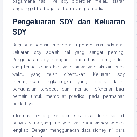
bagaimana hasil live sdy diperoleh melalui siaran
langsung di berbagai platform yang tersedia.
Pengeluaran SDY dan Keluaran
SDY
Bagi para pemain, mengetahui pengeluaran sdy atau
keluaran sdy adalah hal yang sangat penting.
Pengeluaran sdy mengacu pada hasil pengundian
yang terjadi setiap hari, yang biasanya dilakukan pada
waktu yang telah ditentukan. Keluaran sdy
menunjukkan angka-angka yang ditarik dalam
pengundian tersebut dan menjadi referensi bagi
pemain untuk membuat prediksi pada permainan
berikutnya.
Informasi tentang keluaran sdy bisa ditemukan di
banyak situs yang menyediakan data sidney secara
lengkap. Dengan menggunakan data sidney ini, para