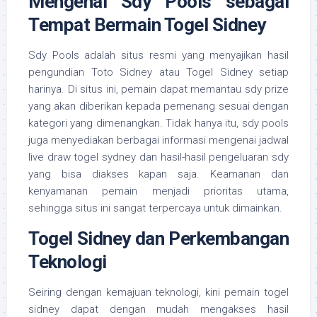
Mengenal Sdy Pools sebagai
Tempat Bermain Togel Sidney
Sdy Pools adalah situs resmi yang menyajikan hasil
pengundian Toto Sidney atau Togel Sidney setiap
harinya. Di situs ini, pemain dapat memantau sdy prize
yang akan diberikan kepada pemenang sesuai dengan
kategori yang dimenangkan. Tidak hanya itu, sdy pools
juga menyediakan berbagai informasi mengenai jadwal
live draw togel sydney dan hasil-hasil pengeluaran sdy
yang bisa diakses kapan saja. Keamanan dan
kenyamanan pemain menjadi prioritas utama,
sehingga situs ini sangat terpercaya untuk dimainkan.
Togel Sidney dan Perkembangan
Teknologi
Seiring dengan kemajuan teknologi, kini pemain togel
sidney dapat dengan mudah mengakses hasil