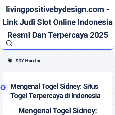
Skip
livingpositivebydesign.com -
to
content
Link Judi Slot Online Indonesia
Resmi Dan Terpercaya 2025
SDY Hari Ini
Mengenal Togel Sidney: Situs
Togel Terpercaya di Indonesia
Mengenal Togel Sidney: