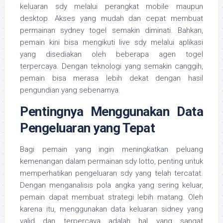
keluaran sdy melalui perangkat mobile maupun
desktop. Akses yang mudah dan cepat membuat
permainan sydney togel semakin diminati. Bahkan,
pemain kini bisa mengikuti live sdy melalui aplikasi
yang disediakan oleh beberapa agen togel
terpercaya. Dengan teknologi yang semakin canggih,
pemain bisa merasa lebih dekat dengan hasil
pengundian yang sebenarnya.
Pentingnya Menggunakan Data
Pengeluaran yang Tepat
Bagi pemain yang ingin meningkatkan peluang
kemenangan dalam permainan sdy lotto, penting untuk
memperhatikan pengeluaran sdy yang telah tercatat.
Dengan menganalisis pola angka yang sering keluar,
pemain dapat membuat strategi lebih matang. Oleh
karena itu, menggunakan data keluaran sidney yang
valid dan terpercaya adalah hal yang sangat