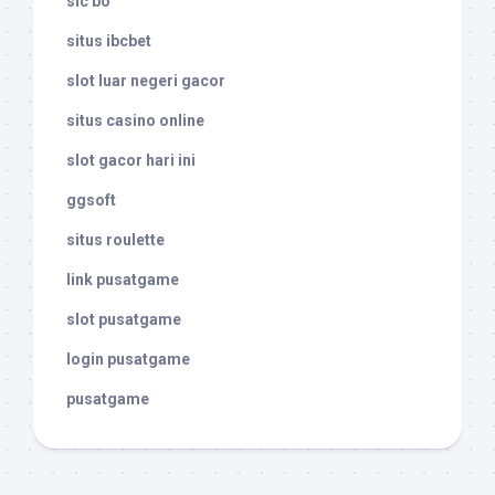
sic bo
situs ibcbet
slot luar negeri gacor
situs casino online
slot gacor hari ini
ggsoft
situs roulette
link pusatgame
slot pusatgame
login pusatgame
pusatgame