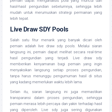
pemain dapat menganalisis pola yang muncul dari
hasil-hasil pengundian sebelumnya, sehingga lebih
mudah untuk merumuskan strategi permainan yang
lebih tepat.
Live Draw SDY Pools
Salah satu fitur menarik yang banyak dicari oleh
pemain adalah live draw sdy pools. Melalui siaran
langsung ini, pemain dapat melihat secara real-time
hasil pengundian yang terjadi. Live draw sdy
memberikan kenyamanan bagi pemain yang ingin
menyaksikan langsung setiap proses pengundian,
tanpa harus menunggu pengumuman hasil di situs
yang kadang memerlukan waktu lebih lama.
Selain itu, siaran langsung ini juga memastikan
transparansi dalam proses pengundian, sehingga
pemain merasa lebih percaya dan yakin terhadap hasil
yang diperoleh. Live sdy juga sering digunakan