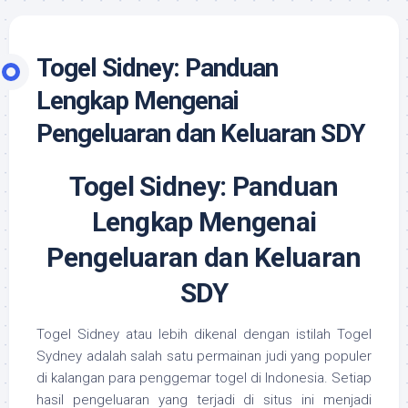
Togel Sidney: Panduan
Lengkap Mengenai
Pengeluaran dan Keluaran SDY
Togel Sidney: Panduan
Lengkap Mengenai
Pengeluaran dan Keluaran
SDY
Togel Sidney atau lebih dikenal dengan istilah Togel
Sydney adalah salah satu permainan judi yang populer
di kalangan para penggemar togel di Indonesia. Setiap
hasil pengeluaran yang terjadi di situs ini menjadi