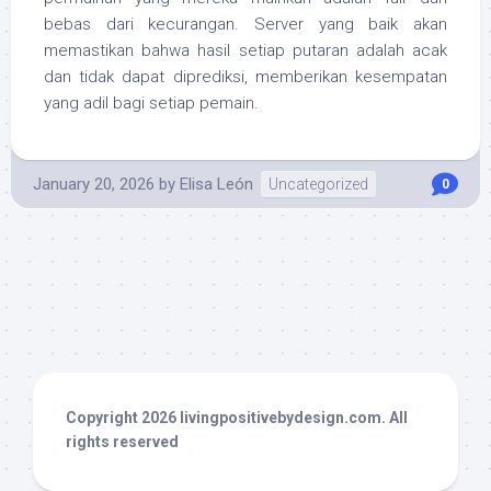
bebas dari kecurangan. Server yang baik akan
memastikan bahwa hasil setiap putaran adalah acak
dan tidak dapat diprediksi, memberikan kesempatan
yang adil bagi setiap pemain.
January 20, 2026
by
Elisa León
Uncategorized
0
Copyright 2026
livingpositivebydesign.com
. All
rights reserved