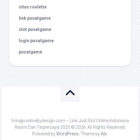
situs roulette
link pusatgame
slot pusatgame
login pusatgame
pusatgame
livingpositivebydesign.com – Link Judi Slot Online Indonesia
Resmi Dan Terpercaya 2025 © 2026. All Rights Reserved.
Powered by
WordPress
. Theme by
Alx
.