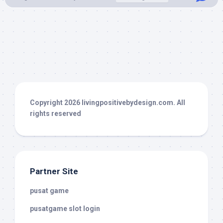
Copyright 2026
livingpositivebydesign.com
. All
rights reserved
Partner Site
pusat game
pusatgame slot login