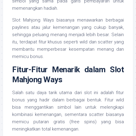
simbol yang sama pada garis pembayaran untuk
memenangkan hadiah.
Slot Mahjong Ways biasanya menawarkan berbagai
paylines atau jalur kemenangan yang cukup banyak,
sehingga peluang menang menjadi lebih besar. Selain
itu, terdapat fitur khusus seperti wild dan scatter yang
membantu memperbesar kesempatan menang dan
memicu bonus.
Fitur-Fitur Menarik dalam Slot
Mahjong Ways
Salah satu daya tarik utama dari slot ini adalah fitur
bonus yang hadir dalam berbagai bentuk. Fitur wild
bisa menggantikan simbol lain untuk melengkapi
kombinasi kemenangan, sementara scatter biasanya
memicu putaran gratis (free spins) yang bisa
meningkatkan total kemenangan.