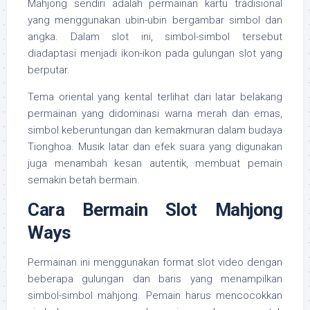
Mahjong sendiri adalah permainan kartu tradisional
yang menggunakan ubin-ubin bergambar simbol dan
angka. Dalam slot ini, simbol-simbol tersebut
diadaptasi menjadi ikon-ikon pada gulungan slot yang
berputar.
Tema oriental yang kental terlihat dari latar belakang
permainan yang didominasi warna merah dan emas,
simbol keberuntungan dan kemakmuran dalam budaya
Tionghoa. Musik latar dan efek suara yang digunakan
juga menambah kesan autentik, membuat pemain
semakin betah bermain.
Cara Bermain Slot Mahjong
Ways
Permainan ini menggunakan format slot video dengan
beberapa gulungan dan baris yang menampilkan
simbol-simbol mahjong. Pemain harus mencocokkan