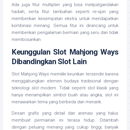
Ada juga fitur multiplier yang bisa melipatgandakan
hadiah, serta fitur tambahan seperti re-spin yang
memberikan kesempatan ekstra untuk mendapatkan
kombinasi menang. Semua fitur ini dirancang untuk
memberikan pengalaman bermain yang seru dan tidak
membosankan.
Keunggulan Slot Mahjong Ways
Dibandingkan Slot Lain
Slot Mahjong Ways memiliki keunikan tersendiri karena
menggabungkan elemen budaya tradisional dengan
teknologi slot modern. Tidak seperti slot klasik yang
hanya menampilkan simbol buah atau angka, slot ini
menawarkan tema yang berbeda dan menarik.
Desain grafis yang detail dan animasi yang halus
membuat permainan ini terasa hidup. Ditambah
dengan peluang menang yang cukup tinggi, banyak