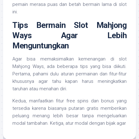
pemain merasa puas dan betah bermain lama di slot
ini.
Tips Bermain Slot Mahjong
Ways Agar Lebih
Menguntungkan
Agar bisa memaksimalkan kemenangan di slot
Mahjong Ways, ada beberapa tips yang bisa diikuti.
Pertama, pahami dulu aturan permainan dan fitur-fitur
khususnya agar tahu kapan harus meningkatkan
taruhan atau menahan diri.
Kedua, manfaatkan fitur free spins dan bonus yang
tersedia karena biasanya putaran gratis memberikan
peluang menang lebih besar tanpa mengeluarkan
modal tambahan. Ketiga, atur modal dengan bijak agar