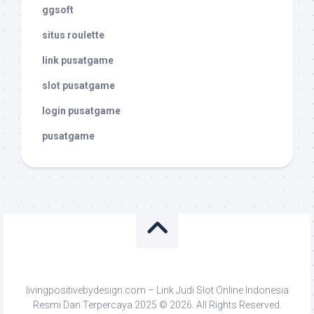
ggsoft
situs roulette
link pusatgame
slot pusatgame
login pusatgame
pusatgame
livingpositivebydesign.com – Link Judi Slot Online Indonesia
Resmi Dan Terpercaya 2025 © 2026. All Rights Reserved.