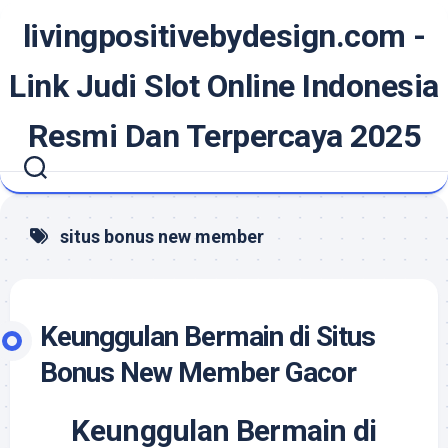
Skip
livingpositivebydesign.com -
to
content
Link Judi Slot Online Indonesia
Resmi Dan Terpercaya 2025
situs bonus new member
Keunggulan Bermain di Situs
Bonus New Member Gacor
Keunggulan Bermain di