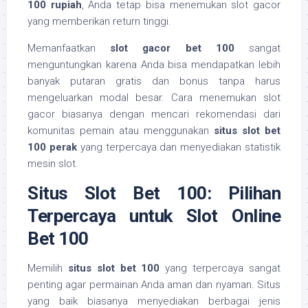
100 rupiah
, Anda tetap bisa menemukan slot gacor
yang memberikan return tinggi.
Memanfaatkan
slot gacor bet 100
sangat
menguntungkan karena Anda bisa mendapatkan lebih
banyak putaran gratis dan bonus tanpa harus
mengeluarkan modal besar. Cara menemukan slot
gacor biasanya dengan mencari rekomendasi dari
komunitas pemain atau menggunakan
situs slot bet
100 perak
yang terpercaya dan menyediakan statistik
mesin slot.
Situs Slot Bet 100: Pilihan
Terpercaya untuk Slot Online
Bet 100
Memilih
situs slot bet 100
yang terpercaya sangat
penting agar permainan Anda aman dan nyaman. Situs
yang baik biasanya menyediakan berbagai jenis