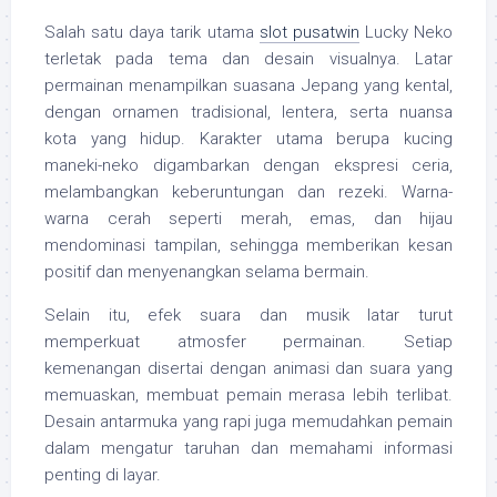
Salah satu daya tarik utama
slot pusatwin
Lucky Neko
terletak pada tema dan desain visualnya. Latar
permainan menampilkan suasana Jepang yang kental,
dengan ornamen tradisional, lentera, serta nuansa
kota yang hidup. Karakter utama berupa kucing
maneki-neko digambarkan dengan ekspresi ceria,
melambangkan keberuntungan dan rezeki. Warna-
warna cerah seperti merah, emas, dan hijau
mendominasi tampilan, sehingga memberikan kesan
positif dan menyenangkan selama bermain.
Selain itu, efek suara dan musik latar turut
memperkuat atmosfer permainan. Setiap
kemenangan disertai dengan animasi dan suara yang
memuaskan, membuat pemain merasa lebih terlibat.
Desain antarmuka yang rapi juga memudahkan pemain
dalam mengatur taruhan dan memahami informasi
penting di layar.