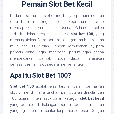
Pemain Slot Bet Kecil
Di dunia permainan slot online, banyak pemain mencari
cara bermain dengan modal kecil namun tetap
mendapatkan keuntungan maksimal. Salah satu solusi
terbaik adalah menggunakan
link slot bet 100
, yang
memungkinkan Anda bermain dengan taruhan rendah
mulai dari 100 rupiah. Dengan kemudahan ini, para
pemain yang ingin mencoba peruntungan tanpa
mengeluarkan banyak modal dapat merasakan
sensasi bermain slot secara menyenangkan.
Apa Itu Slot Bet 100?
Slot bet 100
adalah jenis taruhan dalam permainan
slot online di mana taruhan per putaran dimulai dari
100 rupiah. Ini termasuk dalam kategori
slot bet kecil
yang populer di kalangan pemain pemula maupun
yang ingin bermain santai tanpa risiko besar. Dengan