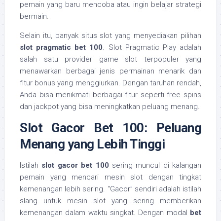
pemain yang baru mencoba atau ingin belajar strategi
bermain.
Selain itu, banyak situs slot yang menyediakan pilihan
slot pragmatic bet 100
. Slot Pragmatic Play adalah
salah satu provider game slot terpopuler yang
menawarkan berbagai jenis permainan menarik dan
fitur bonus yang menggiurkan. Dengan taruhan rendah,
Anda bisa menikmati berbagai fitur seperti free spins
dan jackpot yang bisa meningkatkan peluang menang.
Slot Gacor Bet 100: Peluang
Menang yang Lebih Tinggi
Istilah
slot gacor bet 100
sering muncul di kalangan
pemain yang mencari mesin slot dengan tingkat
kemenangan lebih sering. “Gacor” sendiri adalah istilah
slang untuk mesin slot yang sering memberikan
kemenangan dalam waktu singkat. Dengan modal
bet