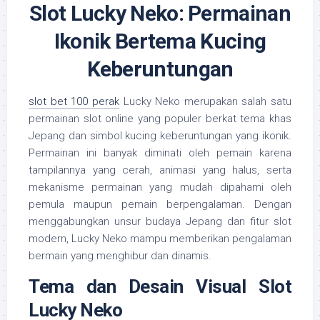
Slot Lucky Neko: Permainan
Ikonik Bertema Kucing
Keberuntungan
slot bet 100 perak
Lucky Neko merupakan salah satu
permainan slot online yang populer berkat tema khas
Jepang dan simbol kucing keberuntungan yang ikonik.
Permainan ini banyak diminati oleh pemain karena
tampilannya yang cerah, animasi yang halus, serta
mekanisme permainan yang mudah dipahami oleh
pemula maupun pemain berpengalaman. Dengan
menggabungkan unsur budaya Jepang dan fitur slot
modern, Lucky Neko mampu memberikan pengalaman
bermain yang menghibur dan dinamis.
Tema dan Desain Visual Slot
Lucky Neko