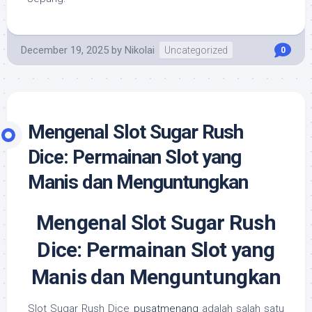
December 19, 2025
by
Nikolai
Uncategorized
0
Mengenal Slot Sugar Rush
Dice: Permainan Slot yang
Manis dan Menguntungkan
Mengenal Slot Sugar Rush
Dice: Permainan Slot yang
Manis dan Menguntungkan
Slot Sugar Rush Dice
pusatmenang
adalah salah satu