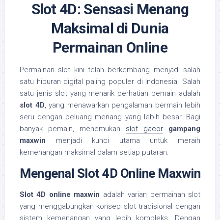
Slot 4D: Sensasi Menang
Maksimal di Dunia
Permainan Online
Permainan slot kini telah berkembang menjadi salah
satu hiburan digital paling populer di Indonesia. Salah
satu jenis slot yang menarik perhatian pemain adalah
slot 4D
, yang menawarkan pengalaman bermain lebih
seru dengan peluang menang yang lebih besar. Bagi
banyak pemain, menemukan
slot gacor
gampang
maxwin
menjadi kunci utama untuk meraih
kemenangan maksimal dalam setiap putaran.
Mengenal Slot 4D Online Maxwin
Slot 4D online maxwin
adalah varian permainan slot
yang menggabungkan konsep slot tradisional dengan
sistem kemenangan yang lebih kompleks. Dengan