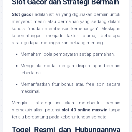
Slot Gacor dan Strategi Bermain
Slot gacor
adalah istilah yang digunakan pemain untuk
menyebut mesin atau permainan yang sedang dalam
kondisi “mudah memberikan kemenangan”. Meskipun
keberuntungan menjadi faktor utama, beberapa
strategi dapat meningkatkan peluang menang:
Memahami pola pembayaran setiap permainan.
Mengelola modal dengan disiplin agar bermain
lebih lama.
Memanfaatkan fitur bonus atau free spin secara
maksimal.
Mengikuti strategi ini akan membantu pemain
memaksimalkan potensi
slot 4D online maxwin
tanpa
terlalu bergantung pada keberuntungan semata.
Togel Resmi dan Hubungannya