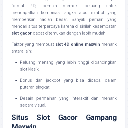
format 4D, pemain memiliki peluang untuk
mendapatkan kombinasi angka atau simbol yang
memberikan hadiah besar. Banyak pemain yang
mencari situs terpercaya karena di sinilah kesempatan
slot gacor
dapat ditemukan dengan lebih mudah.
Faktor yang membuat
slot 4D online maxwin
menarik
antara lain:
Peluang menang yang lebih tinggi dibandingkan
slot klasik.
Bonus dan jackpot yang bisa dicapai dalam
putaran singkat.
Desain permainan yang interaktif dan menarik
secara visual.
Situs Slot Gacor Gampang
Maxwin