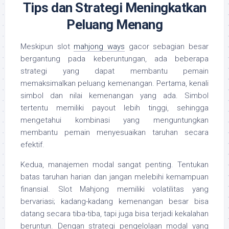
Tips dan Strategi Meningkatkan
Peluang Menang
Meskipun slot
mahjong ways
gacor sebagian besar
bergantung pada keberuntungan, ada beberapa
strategi yang dapat membantu pemain
memaksimalkan peluang kemenangan. Pertama, kenali
simbol dan nilai kemenangan yang ada. Simbol
tertentu memiliki payout lebih tinggi, sehingga
mengetahui kombinasi yang menguntungkan
membantu pemain menyesuaikan taruhan secara
efektif.
Kedua, manajemen modal sangat penting. Tentukan
batas taruhan harian dan jangan melebihi kemampuan
finansial. Slot Mahjong memiliki volatilitas yang
bervariasi; kadang-kadang kemenangan besar bisa
datang secara tiba-tiba, tapi juga bisa terjadi kekalahan
beruntun. Dengan strategi pengelolaan modal yang