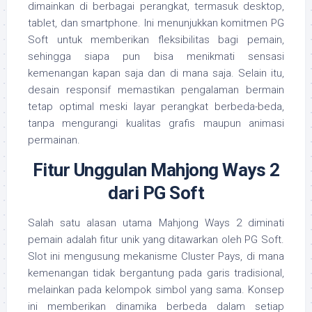
dimainkan di berbagai perangkat, termasuk desktop,
tablet, dan smartphone. Ini menunjukkan komitmen PG
Soft untuk memberikan fleksibilitas bagi pemain,
sehingga siapa pun bisa menikmati sensasi
kemenangan kapan saja dan di mana saja. Selain itu,
desain responsif memastikan pengalaman bermain
tetap optimal meski layar perangkat berbeda-beda,
tanpa mengurangi kualitas grafis maupun animasi
permainan.
Fitur Unggulan Mahjong Ways 2
dari PG Soft
Salah satu alasan utama Mahjong Ways 2 diminati
pemain adalah fitur unik yang ditawarkan oleh PG Soft.
Slot ini mengusung mekanisme Cluster Pays, di mana
kemenangan tidak bergantung pada garis tradisional,
melainkan pada kelompok simbol yang sama. Konsep
ini memberikan dinamika berbeda dalam setiap