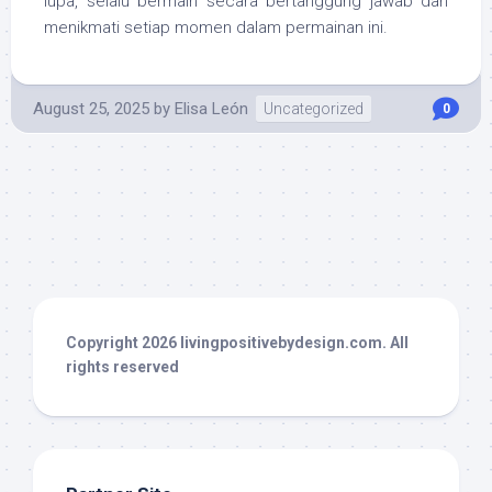
lupa, selalu bermain secara bertanggung jawab dan
menikmati setiap momen dalam permainan ini.
August 25, 2025
by
Elisa León
Uncategorized
0
Copyright 2026
livingpositivebydesign.com
. All
rights reserved