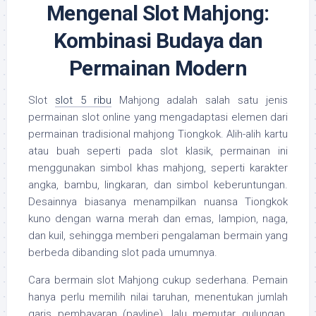
Mengenal Slot Mahjong:
Kombinasi Budaya dan
Permainan Modern
Slot
slot 5 ribu
Mahjong adalah salah satu jenis
permainan slot online yang mengadaptasi elemen dari
permainan tradisional mahjong Tiongkok. Alih-alih kartu
atau buah seperti pada slot klasik, permainan ini
menggunakan simbol khas mahjong, seperti karakter
angka, bambu, lingkaran, dan simbol keberuntungan.
Desainnya biasanya menampilkan nuansa Tiongkok
kuno dengan warna merah dan emas, lampion, naga,
dan kuil, sehingga memberi pengalaman bermain yang
berbeda dibanding slot pada umumnya.
Cara bermain slot Mahjong cukup sederhana. Pemain
hanya perlu memilih nilai taruhan, menentukan jumlah
garis pembayaran (payline), lalu memutar gulungan.