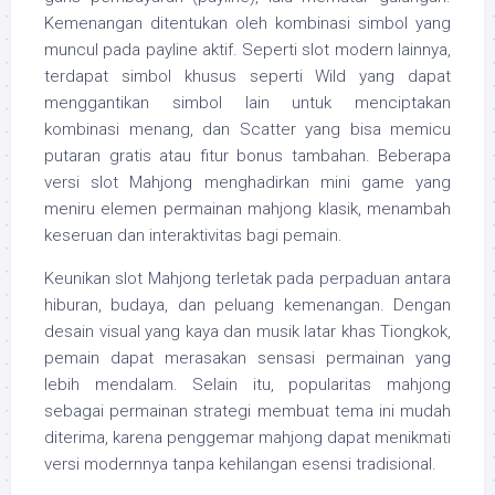
Kemenangan ditentukan oleh kombinasi simbol yang
muncul pada payline aktif. Seperti slot modern lainnya,
terdapat simbol khusus seperti Wild yang dapat
menggantikan simbol lain untuk menciptakan
kombinasi menang, dan Scatter yang bisa memicu
putaran gratis atau fitur bonus tambahan. Beberapa
versi slot Mahjong menghadirkan mini game yang
meniru elemen permainan mahjong klasik, menambah
keseruan dan interaktivitas bagi pemain.
Keunikan slot Mahjong terletak pada perpaduan antara
hiburan, budaya, dan peluang kemenangan. Dengan
desain visual yang kaya dan musik latar khas Tiongkok,
pemain dapat merasakan sensasi permainan yang
lebih mendalam. Selain itu, popularitas mahjong
sebagai permainan strategi membuat tema ini mudah
diterima, karena penggemar mahjong dapat menikmati
versi modernnya tanpa kehilangan esensi tradisional.