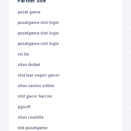
Partner Site
pusat game
pusatgame slot login
pusatgame slot login
pusatgame slot login
sic bo
situs ibcbet
slot luar negeri gacor
situs casino online
slot gacor hari ini
ggsoft
situs roulette
link pusatgame