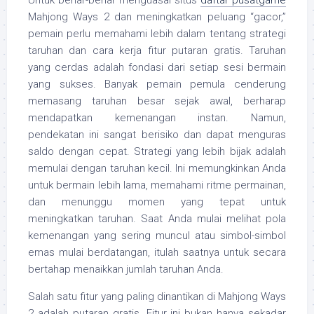
Untuk benar-benar menguasai situs
daftar pusatgame
Mahjong Ways 2 dan meningkatkan peluang “gacor,”
pemain perlu memahami lebih dalam tentang strategi
taruhan dan cara kerja fitur putaran gratis. Taruhan
yang cerdas adalah fondasi dari setiap sesi bermain
yang sukses. Banyak pemain pemula cenderung
memasang taruhan besar sejak awal, berharap
mendapatkan kemenangan instan. Namun,
pendekatan ini sangat berisiko dan dapat menguras
saldo dengan cepat. Strategi yang lebih bijak adalah
memulai dengan taruhan kecil. Ini memungkinkan Anda
untuk bermain lebih lama, memahami ritme permainan,
dan menunggu momen yang tepat untuk
meningkatkan taruhan. Saat Anda mulai melihat pola
kemenangan yang sering muncul atau simbol-simbol
emas mulai berdatangan, itulah saatnya untuk secara
bertahap menaikkan jumlah taruhan Anda.
Salah satu fitur yang paling dinantikan di Mahjong Ways
2 adalah putaran gratis. Fitur ini bukan hanya sekadar