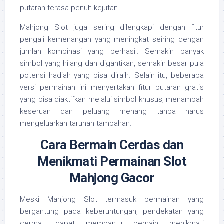
putaran terasa penuh kejutan.
Mahjong Slot juga sering dilengkapi dengan fitur
pengali kemenangan yang meningkat seiring dengan
jumlah kombinasi yang berhasil. Semakin banyak
simbol yang hilang dan digantikan, semakin besar pula
potensi hadiah yang bisa diraih. Selain itu, beberapa
versi permainan ini menyertakan fitur putaran gratis
yang bisa diaktifkan melalui simbol khusus, menambah
keseruan dan peluang menang tanpa harus
mengeluarkan taruhan tambahan.
Cara Bermain Cerdas dan
Menikmati Permainan Slot
Mahjong Gacor
Meski Mahjong Slot termasuk permainan yang
bergantung pada keberuntungan, pendekatan yang
cermat dapat membantu pemain menikmati