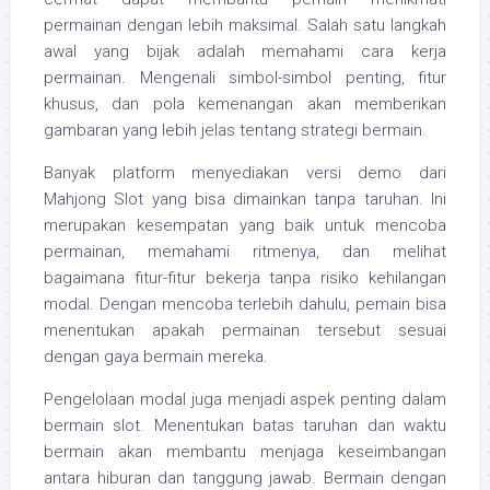
permainan dengan lebih maksimal. Salah satu langkah
awal yang bijak adalah memahami cara kerja
permainan. Mengenali simbol-simbol penting, fitur
khusus, dan pola kemenangan akan memberikan
gambaran yang lebih jelas tentang strategi bermain.
Banyak platform menyediakan versi demo dari
Mahjong Slot yang bisa dimainkan tanpa taruhan. Ini
merupakan kesempatan yang baik untuk mencoba
permainan, memahami ritmenya, dan melihat
bagaimana fitur-fitur bekerja tanpa risiko kehilangan
modal. Dengan mencoba terlebih dahulu, pemain bisa
menentukan apakah permainan tersebut sesuai
dengan gaya bermain mereka.
Pengelolaan modal juga menjadi aspek penting dalam
bermain slot. Menentukan batas taruhan dan waktu
bermain akan membantu menjaga keseimbangan
antara hiburan dan tanggung jawab. Bermain dengan