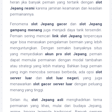
heran jika banyak pemain yang tertarik dengan
slot
Jepang resmi
karena jaminan keamanan dan keaslian
permainannya.
Fenomena
slot Jepang gacor
dan
slot Jepang
gampang menang
juga menjadi daya tarik tersendiri.
Pemain sering mencari
link slot Jepang
terpercaya
agar bisa merasakan pengalaman bermain yang lebih
menguntungkan. Dengan semakin banyaknya situs
yang menyediakan
akun pro slot Jepang
, pemain
dapat memulai permainan dengan modal tambahan
atau strategi yang lebih matang. Bahkan bagi pemain
yang ingin mencoba sensasi berbeda, ada opsi
slot
server luar
dan
slot luar negeri
, yang juga
menawarkan
slot gacor server luar
dengan peluang
menang yang tinggi.
Selain itu,
slot Jepang asli
menghadirkan tema
permainan yang khas, mulai dari budaya Jepang,
anime, hingga legenda tradisional. Banyak pemain