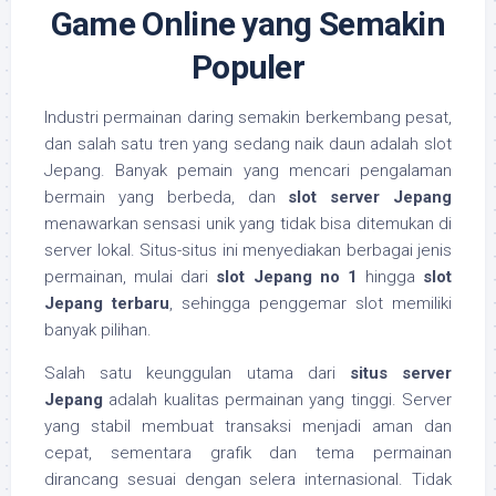
Game Online yang Semakin
Populer
Industri permainan daring semakin berkembang pesat,
dan salah satu tren yang sedang naik daun adalah slot
Jepang. Banyak pemain yang mencari pengalaman
bermain yang berbeda, dan
slot server Jepang
menawarkan sensasi unik yang tidak bisa ditemukan di
server lokal. Situs-situs ini menyediakan berbagai jenis
permainan, mulai dari
slot Jepang no 1
hingga
slot
Jepang terbaru
, sehingga penggemar slot memiliki
banyak pilihan.
Salah satu keunggulan utama dari
situs server
Jepang
adalah kualitas permainan yang tinggi. Server
yang stabil membuat transaksi menjadi aman dan
cepat, sementara grafik dan tema permainan
dirancang sesuai dengan selera internasional. Tidak