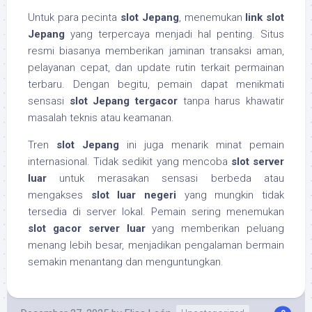
Untuk para pecinta
slot Jepang
, menemukan
link slot
Jepang
yang terpercaya menjadi hal penting. Situs
resmi biasanya memberikan jaminan transaksi aman,
pelayanan cepat, dan update rutin terkait permainan
terbaru. Dengan begitu, pemain dapat menikmati
sensasi
slot Jepang tergacor
tanpa harus khawatir
masalah teknis atau keamanan.
Tren
slot Jepang
ini juga menarik minat pemain
internasional. Tidak sedikit yang mencoba
slot server
luar
untuk merasakan sensasi berbeda atau
mengakses
slot luar negeri
yang mungkin tidak
tersedia di server lokal. Pemain sering menemukan
slot gacor server luar
yang memberikan peluang
menang lebih besar, menjadikan pengalaman bermain
semakin menantang dan menguntungkan.