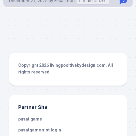
December 27, 2025
by
Elisa León
Uncategorized
0
Copyright 2026
livingpositivebydesign.com
. All
rights reserved
Partner Site
pusat game
pusatgame slot login