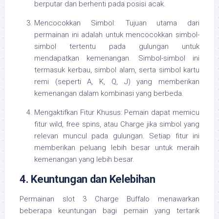
berputar dan berhenti pada posisi acak.
Mencocokkan Simbol: Tujuan utama dari
permainan ini adalah untuk mencocokkan simbol-
simbol tertentu pada gulungan untuk
mendapatkan kemenangan. Simbol-simbol ini
termasuk kerbau, simbol alam, serta simbol kartu
remi (seperti A, K, Q, J) yang memberikan
kemenangan dalam kombinasi yang berbeda.
Mengaktifkan Fitur Khusus: Pemain dapat memicu
fitur wild, free spins, atau Charge jika simbol yang
relevan muncul pada gulungan. Setiap fitur ini
memberikan peluang lebih besar untuk meraih
kemenangan yang lebih besar.
4. Keuntungan dan Kelebihan
Permainan slot 3 Charge Buffalo menawarkan
beberapa keuntungan bagi pemain yang tertarik