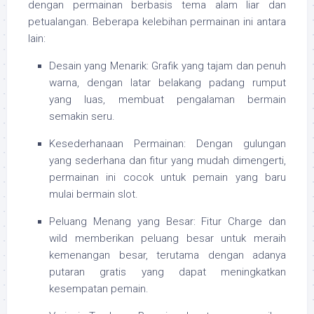
dengan permainan berbasis tema alam liar dan
petualangan. Beberapa kelebihan permainan ini antara
lain:
Desain yang Menarik: Grafik yang tajam dan penuh
warna, dengan latar belakang padang rumput
yang luas, membuat pengalaman bermain
semakin seru.
Kesederhanaan Permainan: Dengan gulungan
yang sederhana dan fitur yang mudah dimengerti,
permainan ini cocok untuk pemain yang baru
mulai bermain slot.
Peluang Menang yang Besar: Fitur Charge dan
wild memberikan peluang besar untuk meraih
kemenangan besar, terutama dengan adanya
putaran gratis yang dapat meningkatkan
kesempatan pemain.