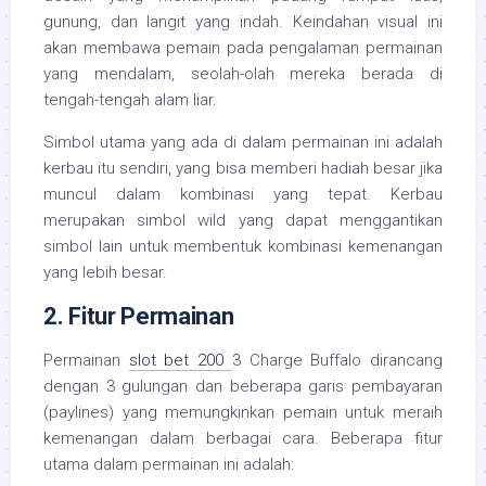
gunung, dan langit yang indah. Keindahan visual ini
akan membawa pemain pada pengalaman permainan
yang mendalam, seolah-olah mereka berada di
tengah-tengah alam liar.
Simbol utama yang ada di dalam permainan ini adalah
kerbau itu sendiri, yang bisa memberi hadiah besar jika
muncul dalam kombinasi yang tepat. Kerbau
merupakan simbol wild yang dapat menggantikan
simbol lain untuk membentuk kombinasi kemenangan
yang lebih besar.
2. Fitur Permainan
Permainan
slot bet 200
3 Charge Buffalo dirancang
dengan 3 gulungan dan beberapa garis pembayaran
(paylines) yang memungkinkan pemain untuk meraih
kemenangan dalam berbagai cara. Beberapa fitur
utama dalam permainan ini adalah: