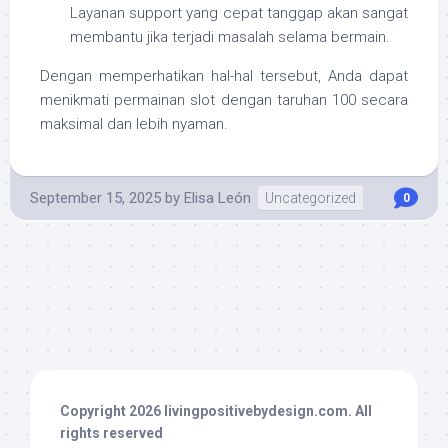
Layanan support yang cepat tanggap akan sangat
membantu jika terjadi masalah selama bermain.
Dengan memperhatikan hal-hal tersebut, Anda dapat
menikmati permainan slot dengan taruhan 100 secara
maksimal dan lebih nyaman.
September 15, 2025
by
Elisa León
Uncategorized
0
Copyright 2026
livingpositivebydesign.com
. All
rights reserved