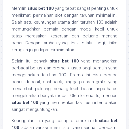
Memilih
situs bet 100
yang tepat sangat penting untuk
menikmati permainan slot dengan taruhan minimal ini.
Salah satu keuntungan utama dari taruhan 100 adalah
memungkinkan pemain dengan modal kecil untuk
tetap merasakan keseruan dan peluang menang
besar. Dengan taruhan yang tidak terlalu tinggi, risiko
kerugian juga dapat diminimalisir.
Selain itu, banyak
situs bet 100
yang menawarkan
berbagai bonus dan promo khusus bagi pemain yang
menggunakan taruhan 100. Promo ini bisa berupa
bonus deposit, cashback, hingga putaran gratis yang
menambah peluang menang lebih besar tanpa harus
mengeluarkan banyak modal. Oleh karena itu, mencari
situs bet 100
yang memberikan fasilitas ini tentu akan
sangat menguntungkan.
Keunggulan lain yang sering ditemukan di
situs bet
100
adalah variasi mesin slot yang sangat beragam.