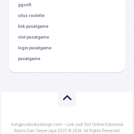
ggsoft
situs roulette
link pusatgame
slot pusatgame
login pusatgame
pusatgame
livingpositivebydesign.com – Link Judi Slot Online Indonesia
Resmi Dan Terpercaya 2025 © 2026. All Rights Reserved.