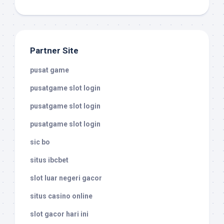
Partner Site
pusat game
pusatgame slot login
pusatgame slot login
pusatgame slot login
sic bo
situs ibcbet
slot luar negeri gacor
situs casino online
slot gacor hari ini