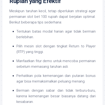
Rupiah yang Efektif
Meskipun taruhan kecil, tetap diperlukan strategi agar
permainan slot bet 100 rupiah dapat berjalan optimal.
Berikut beberapa tips sederhana:
Tentukan batas modal harian agar tidak bermain
berlebihan.
Pilih mesin slot dengan tingkat Return to Player
(RTP) yang tinggi.
Manfaatkan fitur demo untuk mencoba permainan
sebelum memasang taruhan asli.
Perhatikan pola kemenangan dan putaran bonus
agar bisa memaksimalkan peluang menang.
Bermain dengan sabar dan tidak terburu-buru,
karena kemenangan besar biasanya datang dari
kesabaran.