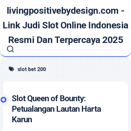
Skip
livingpositivebydesign.com -
to
content
Link Judi Slot Online Indonesia
Resmi Dan Terpercaya 2025
slot bet 200
Slot Queen of Bounty:
Petualangan Lautan Harta
Karun