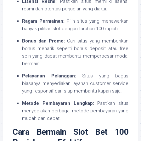
Lisensi Resmi:
Pastikan situs memiliki lisensi
resmi dari otoritas perjudian yang diakui.
Ragam Permainan:
Pilih situs yang menawarkan
banyak pilihan slot dengan taruhan 100 rupiah.
Bonus dan Promo:
Cari situs yang memberikan
bonus menarik seperti bonus deposit atau free
spin yang dapat membantu memperbesar modal
bermain.
Pelayanan Pelanggan:
Situs yang bagus
biasanya menyediakan layanan customer service
yang responsif dan siap membantu kapan saja.
Metode Pembayaran Lengkap:
Pastikan situs
menyediakan berbagai metode pembayaran yang
mudah dan cepat.
Cara Bermain Slot Bet 100