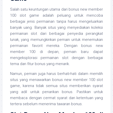
Salah satu keuntungan utama dari bonus new member
100 slot game adalah peluang untuk mencoba
berbagai jenis permainan tanpa harus mengeluarkan
banyak uang. Banyak situs yang menyediakan koleksi
permainan slot dari berbagai penyedia perangkat
lunak, yang memungkinkan pemain untuk menemukan
permainan favorit mereka. Dengan bonus new
member 100 di depan, pemain baru dapat
mengeksplorasi permainan slot dengan berbagai
tema dan fitur bonus yang menarik.
Namun, pemain juga harus berhati-hati dalam memilih
situs yang menawarkan bonus new member 100 slot
game, karena tidak semua situs memberikan syarat
yang adil untuk penarikan bonus. Pastikan untuk
membaca dengan cermat syarat dan ketentuan yang
tertera sebelum menerima tawaran bonus.