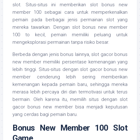
slot. Situs-situs ini memberikan slot bonus new
member 100 sebagai cara untuk memperkenalkan
pemain pada berbagai jenis permainan slot yang
mereka tawarkan. Dengan slot bonus new member
100 to kecil, pemain memiliki peluang untuk
mengeksplorasi permainan tanpa risiko besar.
Berbeda dengan jenis bonus lainnya, slot gacor bonus
new member memiliki persentase kemenangan yang
lebih tinggi. Situs-situs dengan slot gacor bonus new
member cenderung lebih sering memberikan
kemenangan kepada pemain baru, sehingga mereka
merasa lebih percaya diri dan termotivasi untuk terus
bermain. Oleh karena itu, memilih situs dengan slot
gacor bonus new member bisa menjadi keputusan
yang cerdas bagi pemain baru.
Bonus New Member 100 Slot
Game