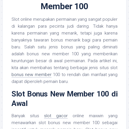
Member 100
Slot online merupakan permainan yang sangat populer
di kalangan para pecinta judi daring. Tidak hanya
karena permainan yang menarik, tetapi juga karena
banyaknya tawaran bonus menarik bagi para pemain
baru. Salah satu jenis bonus yang paling diminati
adalah bonus new member 100 yang memberikan
keuntungan besar di awal permainan. Pada artikel ini,
kita akan membahas tentang berbagai jenis situs slot
bonus new member
100 to rendah dan manfaat yang
dapat diperoleh pemain baru.
Slot Bonus New Member 100 di
Awal
Banyak situs
slot gacor
online maxwin yang
menawarkan slot bonus new member 100 sebagai