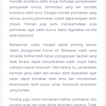
memiliki kontribusi lebih besar terhadap penyelesaian
persyaratan bonus, sementara yang lain memiliki
kontribusi lebih kecil. Dengan memilih permainan yang
sesuai, proses pemenuhan syarat dapat berjalan lebih
efisien. Pemain juga perlu memperhatikan pola
permainan agar saldo bonus dapat digunakan secara
lebih terkontrol.
Manajemen saldo menjadi aspek penting lainnya
dalam penggunaan bonus ini. Walaupun saldo yang
tersedia terlihat lebih besar, penggunaan taruhan yang
tidak teratur dapat menyebabkan saldo cepat habis
sebelum syarat terpenuhi. Oleh karena itu, pendekatan
bermain yang stabil dan terukur lebih disarankan agar
saldo dapat bertahan lebih lama dan memberikan
kesempatan lebih besar untuk memenuhi ketentuan
yang berlaku.
Penting juga untuk memahami bahwa permainan slot
bersifat acak dan tidak dapat diprediksi hasilnya. Tidak