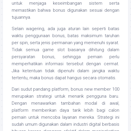
untuk menjaga keseimbangan sistem serta
memastikan bahwa bonus digunakan sesuai dengan
tujuannya.
Selain wagering, ada juga aturan lain seperti batas
waktu penggunaan bonus, batas maksimum taruhan
per spin, serta jenis permainan yang memenuhi syarat.
Tidak semua game slot biasanya dihitung dalam
persyaratan bonus, sehingga pemain perlu
memperhatikan informasi tersebut dengan cermat.
Jika ketentuan tidak dipenuhi dalam jangka waktu
tertentu, maka bonus dapat hangus secara otomatis.
Dari sudut pandang platform, bonus new member 100
merupakan strategi untuk menarik pengguna baru.
Dengan menawarkan tambahan modal di awal,
platform memberikan daya tarik lebih bagi calon
pemain untuk mencoba layanan mereka. Strategi ini
sudah umum digunakan dalam industri digital berbasis