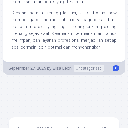
memaksimalkan bonus yang tersedia.
Dengan semua keunggulan ini, situs bonus new
member gacor menjadi pilihan ideal bagi pemain baru
maupun mereka yang ingin meningkatkan peluang
menang sejak awal. Keamanan, permainan fair, bonus
melimpah, dan layanan profesional menjadikan setiap
sesi bermain lebih optimal dan menyenangkan.
September 27, 2025
by
Elisa León
Uncategorized
0