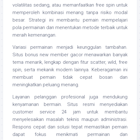
volatilitas sedang, atau memanfaatkan free spin untuk
memperoleh kombinasi menang tanpa risiko modal
besar. Strategi ini membantu pemain mempelajari
pola permainan dan menentukan metode terbaik untuk
meraih kemenangan.
Variasi permainan menjadi keunggulan tambahan.
Situs bonus new member gacor menawarkan banyak
tema menarik, lengkap dengan fitur scatter, wild, free
spin, serta mekanik modern lainnya. Keberagaman ini
membuat pemain tidak cepat bosan dan
meningkatkan peluang menang.
Layanan pelanggan profesional juga mendukung
kenyamanan bermain. Situs resmi menyediakan
customer service 24 jam untuk membantu
menyelesaikan masalah teknis maupun administrasi.
Respons cepat dan solusi tepat memastikan pemain
dapat fokus menikmati permainan dan