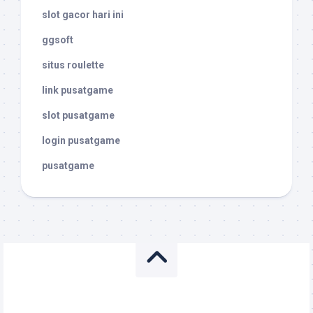
slot gacor hari ini
ggsoft
situs roulette
link pusatgame
slot pusatgame
login pusatgame
pusatgame