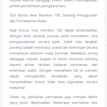
hiburan karena dianggap efektif dalam meningkatkan
jumlah pendaftaran pengguna baru.
Slot Bonus New Member 100: Strategi Penggunaan
dan Pemahaman Risiko
Agar bonus new member 100 dapat dimanfaatkan
dengan lebih optimal, pemain perlu memahami cara
penggunaannya secara bijak. Salah satu langkah
penting adalah membaca syarat dan ketentuan secara
menyeluruh sebelum mulai bermain. Meskipun sering
dianggap sepele, bagian ini berisi informasi penting
seperti aturan taruhan, batasan permainan, dan
ketentuan waktu. Dengan memahami hal ini, pemain
dapat menghindari kesalahan yang dapat
menyebabkan bonus tidak bisa digunakan secara
maksimal.
Selain itu, pemilihan permainan juga menjadi faktor
yang perlu diperhatikan. Beberapa permainan slot