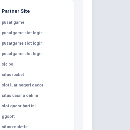
Partner Site
pusat game
pusatgame slot login
pusatgame slot login
pusatgame slot login
sic bo
situs ibcbet
slot luar negeri gacor
situs casino online
slot gacor hari ini
ggsoft
situs roulette