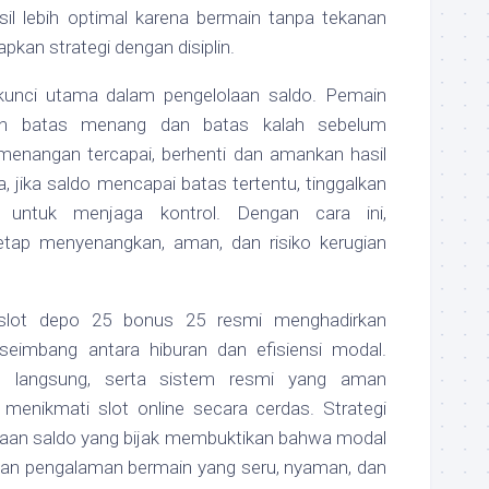
il lebih optimal karena bermain tanpa tekanan
kan strategi dengan disiplin.
i kunci utama dalam pengelolaan saldo. Pemain
an batas menang dan batas kalah sebelum
emenangan tercapai, berhenti dan amankan hasil
 jika saldo mencapai batas tertentu, tinggalkan
 untuk menjaga kontrol. Dengan cara ini,
tap menyenangkan, aman, dan risiko kerugian
 slot depo 25 bonus 25 resmi menghadirkan
eimbang antara hiburan dan efisiensi modal.
us langsung, serta sistem resmi yang aman
enikmati slot online secara cerdas. Strategi
laan saldo yang bijak membuktikan bahwa modal
kan pengalaman bermain yang seru, nyaman, dan