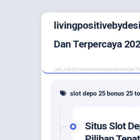
Skip
livingpositivebydes
to
content
Dan Terpercaya 20
Link Judi Slot Online Indonesia Resmi Dan 
slot depo 25 bonus 25 to
Situs Slot D
Pilihan Tepa