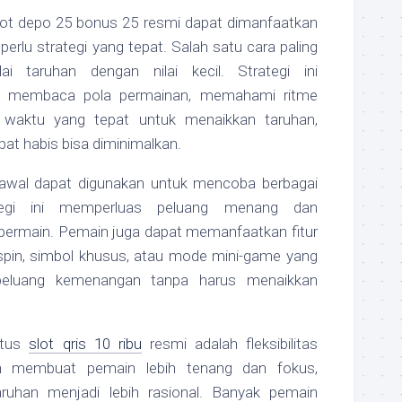
slot depo 25 bonus 25 resmi dapat dimanfaatkan
perlu strategi yang tepat. Salah satu cara paling
ai taruhan dengan nilai kecil. Strategi ini
 membaca pola permainan, memahami ritme
 waktu yang tepat untuk menaikkan taruhan,
pat habis bisa diminimalkan.
 awal dapat digunakan untuk mencoba berbagai
ategi ini memperluas peluang menang dan
bermain. Pemain juga dapat memanfaatkan fitur
spin, simbol khusus, atau mode mini-game yang
peluang kemenangan tanpa harus menaikkan
situs
slot qris 10 ribu
resmi adalah fleksibilitas
an membuat pemain lebih tenang dan fokus,
ruhan menjadi lebih rasional. Banyak pemain