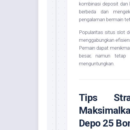
kombinasi deposit dan
berbeda dan mengeks
pengalaman bermain teta
Popularitas situs slot
menggabungkan efisiens
Pemain dapat menikmati
besar, namun tetap 
menguntungkan.
Tips Str
Maksimalka
Depo 25 Bo