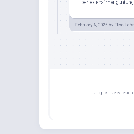
berpotensi menguntung
February 6, 2026
by
Elisa Leó
livingpositivebydesign