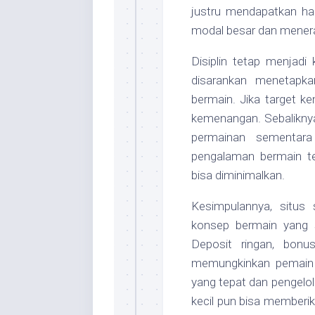
justru mendapatkan has
modal besar dan menerap
Disiplin tetap menjad
disarankan menetapk
bermain. Jika target k
kemenangan. Sebaliknya,
permainan sementara
pengalaman bermain te
bisa diminimalkan.
Kesimpulannya, situs
konsep bermain yang s
Deposit ringan, bon
memungkinkan pemain m
yang tepat dan pengelo
kecil pun bisa memberi