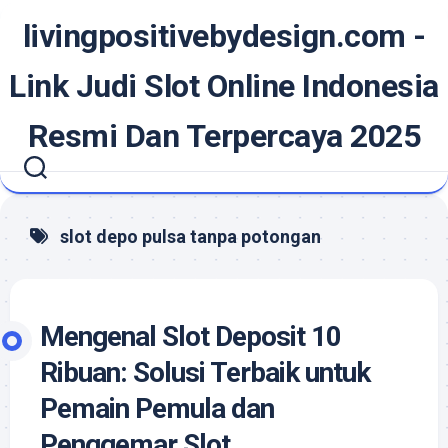
Skip
livingpositivebydesign.com -
to
content
Link Judi Slot Online Indonesia
Resmi Dan Terpercaya 2025
slot depo pulsa tanpa potongan
Mengenal Slot Deposit 10
Ribuan: Solusi Terbaik untuk
Pemain Pemula dan
Penggemar Slot