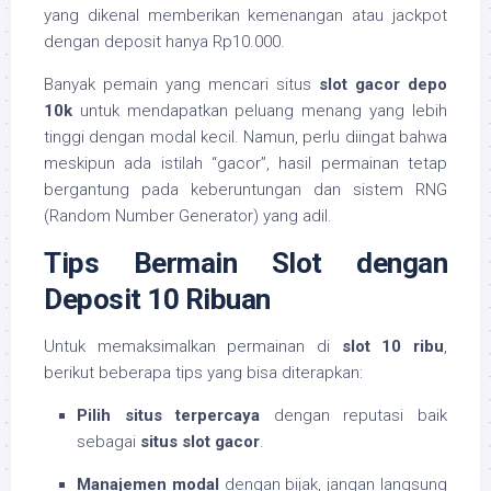
yang dikenal memberikan kemenangan atau jackpot
dengan deposit hanya Rp10.000.
Banyak pemain yang mencari situs
slot gacor depo
10k
untuk mendapatkan peluang menang yang lebih
tinggi dengan modal kecil. Namun, perlu diingat bahwa
meskipun ada istilah “gacor”, hasil permainan tetap
bergantung pada keberuntungan dan sistem RNG
(Random Number Generator) yang adil.
Tips Bermain Slot dengan
Deposit 10 Ribuan
Untuk memaksimalkan permainan di
slot 10 ribu
,
berikut beberapa tips yang bisa diterapkan:
Pilih situs terpercaya
dengan reputasi baik
sebagai
situs slot gacor
.
Manajemen modal
dengan bijak, jangan langsung