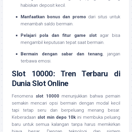
habiskan deposit kecil.
Manfaatkan bonus dan promo
dari situs untuk
menambah saldo bermain.
Pelajari pola dan fitur game slot
agar bisa
mengambil keputusan tepat saat bermain.
Bermain dengan sabar dan tenang
, jangan
terbawa emosi.
Slot 10000: Tren Terbaru di
Dunia Slot Online
Fenomena
slot 10000
menunjukkan bahwa pemain
semakin mencari opsi bermain dengan modal kecil
tapi tetap seru dan berpeluang menang besar.
Keberadaan
slot min depo 10k
ini membuka peluang
baru untuk semua kalangan tanpa harus memikirkan
biaya besar. Dengan teknologi dan sistem