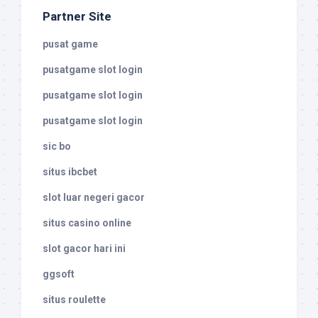
Partner Site
pusat game
pusatgame slot login
pusatgame slot login
pusatgame slot login
sic bo
situs ibcbet
slot luar negeri gacor
situs casino online
slot gacor hari ini
ggsoft
situs roulette