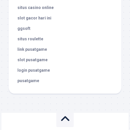
situs casino online
slot gacor hari ini
ggsoft
situs roulette
link pusatgame
slot pusatgame
login pusatgame
pusatgame