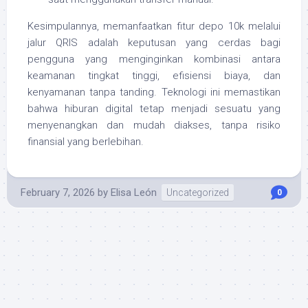
Kesimpulannya, memanfaatkan fitur depo 10k melalui
jalur QRIS adalah keputusan yang cerdas bagi
pengguna yang menginginkan kombinasi antara
keamanan tingkat tinggi, efisiensi biaya, dan
kenyamanan tanpa tanding. Teknologi ini memastikan
bahwa hiburan digital tetap menjadi sesuatu yang
menyenangkan dan mudah diakses, tanpa risiko
finansial yang berlebihan.
February 7, 2026
by
Elisa León
Uncategorized
0