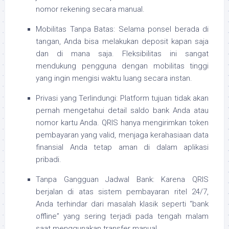
nomor rekening secara manual.
Mobilitas Tanpa Batas: Selama ponsel berada di
tangan, Anda bisa melakukan deposit kapan saja
dan di mana saja. Fleksibilitas ini sangat
mendukung pengguna dengan mobilitas tinggi
yang ingin mengisi waktu luang secara instan.
Privasi yang Terlindungi: Platform tujuan tidak akan
pernah mengetahui detail saldo bank Anda atau
nomor kartu Anda. QRIS hanya mengirimkan token
pembayaran yang valid, menjaga kerahasiaan data
finansial Anda tetap aman di dalam aplikasi
pribadi.
Tanpa Gangguan Jadwal Bank: Karena QRIS
berjalan di atas sistem pembayaran ritel 24/7,
Anda terhindar dari masalah klasik seperti “bank
offline” yang sering terjadi pada tengah malam
saat menggunakan transfer manual.