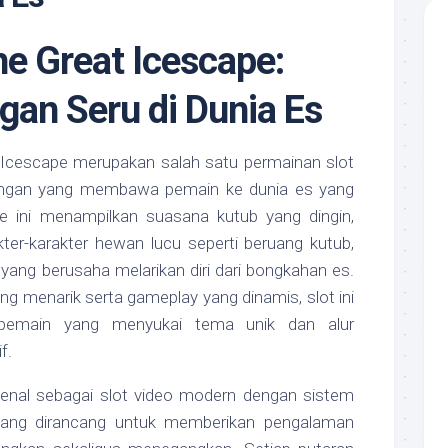
he Great Icescape:
gan Seru di Dunia Es
Icescape merupakan salah satu permainan slot
langan yang membawa pemain ke dunia es yang
 ini menampilkan suasana kutub yang dingin,
ter-karakter hewan lucu seperti beruang kutub,
n yang berusaha melarikan diri dari bongkahan es.
ng menarik serta gameplay yang dinamis, slot ini
i pemain yang menyukai tema unik dan alur
f.
kenal sebagai slot video modern dengan sistem
yang dirancang untuk memberikan pengalaman