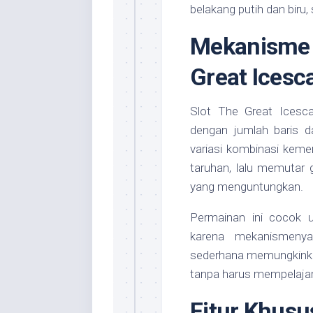
belakang putih dan biru,
Mekanisme
Great Icesc
Slot The Great Ices
dengan jumlah baris 
variasi kombinasi keme
taruhan, lalu memutar
yang menguntungkan.
Permainan ini cocok
karena mekanismenya
sederhana memungkinka
tanpa harus mempelajari
Fitur Khusu