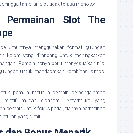
 sehingga tampilan slot tidak terasa monoton.
 Permainan Slot The
ape
cape umumnya menggunakan format gulungan
dan kolom yang dirancang untuk meningkatkan
nangan. Pemain hanya perlu menyesuaikan nilai
 gulungan untuk mendapatkan kombinasi simbol
 untuk pemula maupun pemain berpengalaman
 relatif mudah dipahami. Antarmuka yang
n pemain untuk fokus pada jalannya permainan
 aturan yang rumit.
s dan Bonus Menarik