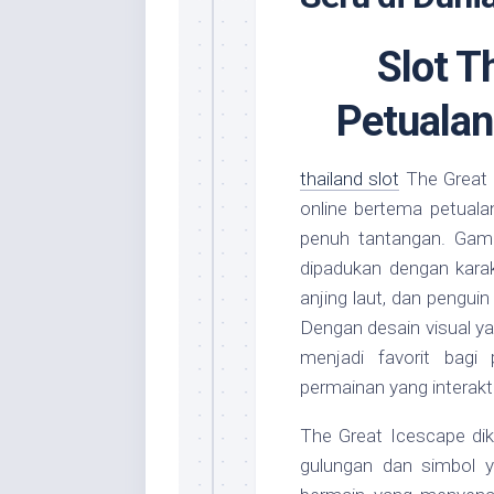
Slot T
Petualan
thailand slot
The Great 
online bertema petua
penuh tantangan. Game
dipadukan dengan karak
anjing laut, dan pengui
Dengan desain visual ya
menjadi favorit bag
permainan yang interakti
The Great Icescape di
gulungan dan simbol 