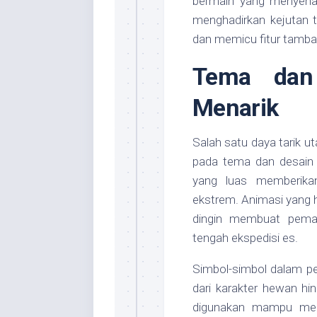
bermain yang menyena
menghadirkan kejutan t
dan memicu fitur tamba
Tema dan
Menarik
Salah satu daya tarik 
pada tema dan desain 
yang luas memberika
ekstrem. Animasi yang 
dingin membuat pemai
tengah ekspedisi es.
Simbol-simbol dalam per
dari karakter hewan h
digunakan mampu menc