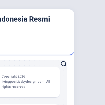
 Indonesia Resmi
Copyright 2026
livingpositivebydesign.com
. All
rights reserved