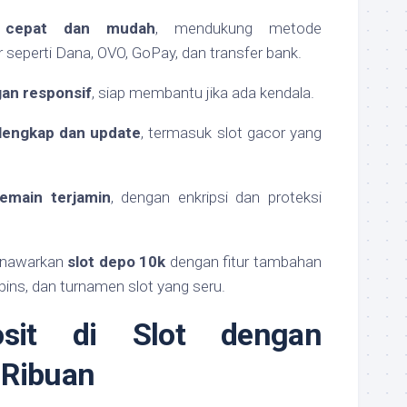
t cepat dan mudah
, mendukung metode
seperti Dana, OVO, GoPay, dan transfer bank.
an responsif
, siap membantu jika ada kendala.
lengkap dan update
, termasuk slot gacor yang
emain terjamin
, dengan enkripsi dan proteksi
enawarkan
slot depo 10k
dengan fitur tambahan
pins, dan turnamen slot yang seru.
osit di Slot dengan
 Ribuan