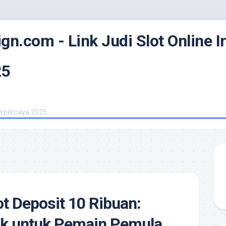
ign.com - Link Judi Slot Online
25
Terpercaya 2025
t Deposit 10 Ribuan:
ik untuk Pemain Pemula