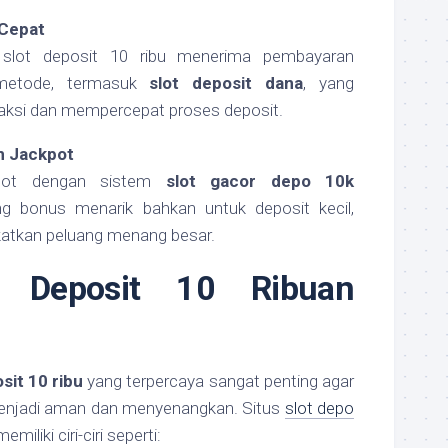
Cepat
 slot deposit 10 ribu menerima pembayaran
 metode, termasuk
slot deposit dana
, yang
ksi dan mempercepat proses deposit.
n Jackpot
slot dengan sistem
slot gacor depo 10k
g bonus menarik bahkan untuk deposit kecil,
atkan peluang menang besar.
t Deposit 10 Ribuan
sit 10 ribu
yang terpercaya sangat penting agar
njadi aman dan menyenangkan. Situs
slot depo
iliki ciri-ciri seperti: