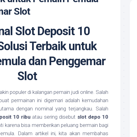
ar Slot
al Slot Deposit 10
Solusi Terbaik untuk
emula dan Penggemar
Slot
kin populer di kalangan pemain judi online. Salah
uat permainan ini digemari adalah kemudahan
rutama dengan nominal yang terjangkau. Salah
posit 10 ribu
atau sering disebut
slot depo 10
ti karena bisa memberikan peluang bermain bagi
pemula. Dalam artikel ini, kita akan membahas