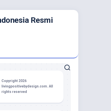
 Indonesia Resmi
Copyright 2026
livingpositivebydesign.com
. All
rights reserved