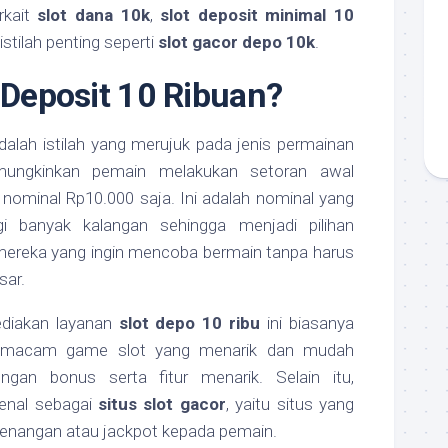
rkait
slot dana 10k
,
slot deposit minimal 10
istilah penting seperti
slot gacor depo 10k
.
t Deposit 10 Ribuan?
alah istilah yang merujuk pada jenis permainan
mungkinkan pemain melakukan setoran awal
 nominal Rp10.000 saja. Ini adalah nominal yang
gi banyak kalangan sehingga menjadi pilihan
 mereka yang ingin mencoba bermain tanpa harus
sar.
ediakan layanan
slot depo 10 ribu
ini biasanya
 macam game slot yang menarik dan mudah
ngan bonus serta fitur menarik. Selain itu,
kenal sebagai
situs slot gacor
, yaitu situs yang
enangan atau jackpot kepada pemain.