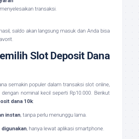
yaran
k menyelesaikan transaksi.
rhasil, saldo akan langsung masuk dan Anda bisa
avorit.
milih Slot Deposit Dana
na semakin populer dalam transaksi slot online,
 dengan nominal kecil seperti Rp10.000. Berikut
posit dana 10k
:
an instan
, tanpa perlu menunggu lama.
h digunakan
, hanya lewat aplikasi smartphone.