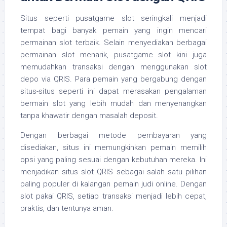
Situs seperti pusatgame slot seringkali menjadi
tempat bagi banyak pemain yang ingin mencari
permainan slot terbaik. Selain menyediakan berbagai
permainan slot menarik, pusatgame slot kini juga
memudahkan transaksi dengan menggunakan slot
depo via QRIS. Para pemain yang bergabung dengan
situs-situs seperti ini dapat merasakan pengalaman
bermain slot yang lebih mudah dan menyenangkan
tanpa khawatir dengan masalah deposit.
Dengan berbagai metode pembayaran yang
disediakan, situs ini memungkinkan pemain memilih
opsi yang paling sesuai dengan kebutuhan mereka. Ini
menjadikan situs slot QRIS sebagai salah satu pilihan
paling populer di kalangan pemain judi online. Dengan
slot pakai QRIS, setiap transaksi menjadi lebih cepat,
praktis, dan tentunya aman.