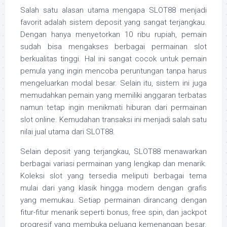
Salah satu alasan utama mengapa SLOT88 menjadi
favorit adalah sistem deposit yang sangat terjangkau.
Dengan hanya menyetorkan 10 ribu rupiah, pemain
sudah bisa mengakses berbagai permainan slot
berkualitas tinggi. Hal ini sangat cocok untuk pemain
pemula yang ingin mencoba peruntungan tanpa harus
mengeluarkan modal besar. Selain itu, sistem ini juga
memudahkan pemain yang memiliki anggaran terbatas
namun tetap ingin menikmati hiburan dari permainan
slot online. Kemudahan transaksi ini menjadi salah satu
nilai jual utama dari SLOT88.
Selain deposit yang terjangkau, SLOT88 menawarkan
berbagai variasi permainan yang lengkap dan menarik.
Koleksi slot yang tersedia meliputi berbagai tema
mulai dari yang klasik hingga modern dengan grafis
yang memukau. Setiap permainan dirancang dengan
fitur-fitur menarik seperti bonus, free spin, dan jackpot
progresif yang membuka peluang kemenangan besar.