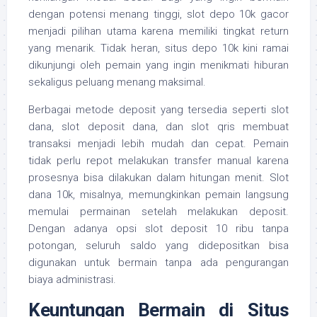
dengan potensi menang tinggi, slot depo 10k gacor
menjadi pilihan utama karena memiliki tingkat return
yang menarik. Tidak heran, situs depo 10k kini ramai
dikunjungi oleh pemain yang ingin menikmati hiburan
sekaligus peluang menang maksimal.
Berbagai metode deposit yang tersedia seperti slot
dana, slot deposit dana, dan slot qris membuat
transaksi menjadi lebih mudah dan cepat. Pemain
tidak perlu repot melakukan transfer manual karena
prosesnya bisa dilakukan dalam hitungan menit. Slot
dana 10k, misalnya, memungkinkan pemain langsung
memulai permainan setelah melakukan deposit.
Dengan adanya opsi slot deposit 10 ribu tanpa
potongan, seluruh saldo yang didepositkan bisa
digunakan untuk bermain tanpa ada pengurangan
biaya administrasi.
Keuntungan Bermain di Situs