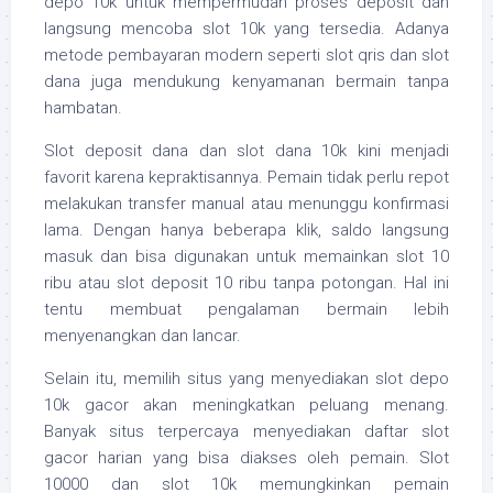
depo 10k untuk mempermudah proses deposit dan
langsung mencoba slot 10k yang tersedia. Adanya
metode pembayaran modern seperti slot qris dan slot
dana juga mendukung kenyamanan bermain tanpa
hambatan.
Slot deposit dana dan slot dana 10k kini menjadi
favorit karena kepraktisannya. Pemain tidak perlu repot
melakukan transfer manual atau menunggu konfirmasi
lama. Dengan hanya beberapa klik, saldo langsung
masuk dan bisa digunakan untuk memainkan slot 10
ribu atau slot deposit 10 ribu tanpa potongan. Hal ini
tentu membuat pengalaman bermain lebih
menyenangkan dan lancar.
Selain itu, memilih situs yang menyediakan slot depo
10k gacor akan meningkatkan peluang menang.
Banyak situs terpercaya menyediakan daftar slot
gacor harian yang bisa diakses oleh pemain. Slot
10000 dan slot 10k memungkinkan pemain