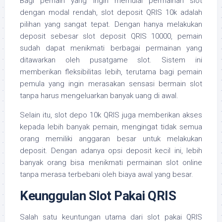
Bagi pemain yang ingin memulai permainan slot
dengan modal rendah, slot deposit QRIS 10k adalah
pilihan yang sangat tepat. Dengan hanya melakukan
deposit sebesar slot deposit QRIS 10000, pemain
sudah dapat menikmati berbagai permainan yang
ditawarkan oleh pusatgame slot. Sistem ini
memberikan fleksibilitas lebih, terutama bagi pemain
pemula yang ingin merasakan sensasi bermain slot
tanpa harus mengeluarkan banyak uang di awal.
Selain itu, slot depo 10k QRIS juga memberikan akses
kepada lebih banyak pemain, mengingat tidak semua
orang memiliki anggaran besar untuk melakukan
deposit. Dengan adanya opsi deposit kecil ini, lebih
banyak orang bisa menikmati permainan slot online
tanpa merasa terbebani oleh biaya awal yang besar.
Keunggulan Slot Pakai QRIS
Salah satu keuntungan utama dari slot pakai QRIS