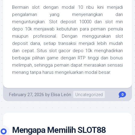
Bermain slot dengan modal 10 ribu kini menjadi
pengalaman yang menyenangkan dan
menguntungkan. Slot deposit 10000 dan slot min
depo 10k menjawab kebutuhan para pemain pemula
maupun profesional. Dengan menggunakan slot
deposit dana, setiap transaksi menjadi lebih mudah
dan cepat. Situs slot gacor depo 10k menghadirkan
berbagai pilihan game dengan RTP tinggi dan bonus
melimpah, sehingga pemain dapat merasakan sensasi
menang tanpa harus mengeluarkan modal besar.
February 27, 2026
by
Elisa León
Uncategorized
0
Mengapa Memilih SLOT88