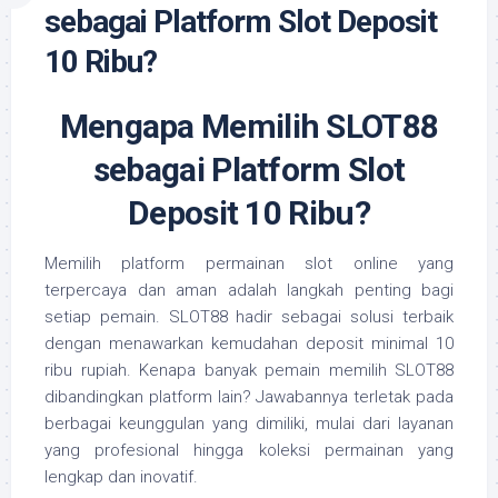
sebagai Platform Slot Deposit
10 Ribu?
Mengapa Memilih SLOT88
sebagai Platform Slot
Deposit 10 Ribu?
Memilih platform permainan slot online yang
terpercaya dan aman adalah langkah penting bagi
setiap pemain. SLOT88 hadir sebagai solusi terbaik
dengan menawarkan kemudahan deposit minimal 10
ribu rupiah. Kenapa banyak pemain memilih SLOT88
dibandingkan platform lain? Jawabannya terletak pada
berbagai keunggulan yang dimiliki, mulai dari layanan
yang profesional hingga koleksi permainan yang
lengkap dan inovatif.