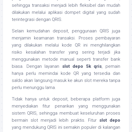
sehingga transaksi menjadi lebih fleksibel dan mudah
dilakukan melalui aplikasi dompet digital yang sudah
terintegrasi dengan QRIS.
Selain kemudahan deposit, penggunaan QRIS juga
menjamin keamanan transaksi. Proses pembayaran
yang dilakukan melalui kode QR ini menghilangkan
risiko kesalahan transfer yang sering terjadi jika
menggunakan metode manual seperti transfer bank
biasa. Dengan layanan
slot depo 5k qris
, pemain
hanya perlu memindai kode QR yang tersedia dan
saldo akan langsung masuk ke akun slot mereka tanpa
perlu menunggu lama.
Tidak hanya untuk deposit, beberapa platform juga
menyediakan fitur penarikan yang menggunakan
sistem QRIS, sehingga membuat keseluruhan proses
bermain slot menjadi lebih praktis. Fitur
slot depo
yang mendukung QRIS ini semakin populer di kalangan