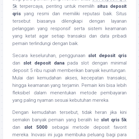
5k
terpercaya, penting untuk memilih
situs deposit
qris
yang resmi dan memiliki reputasi baik. Situs
tersebut biasanya dilengkapi dengan layanan
pelanggan yang responsif serta sistem keamanan
yang ketat agar setiap transaksi dan data pribadi
pemain terlindungi dengan baik.
Secara keseluruhan, penggunaan
slot deposit qris
dan
slot deposit dana
pada slot dengan minimal
deposit 5 ribu rupiah memberikan banyak keuntungan.
Mulai dari kemudahan akses, kecepatan transaksi,
hingga keamanan yang terjamin. Pemain kini bisa lebih
fleksibel dalam menentukan metode pembayaran
yang paling nyaman sesuai kebutuhan mereka.
Dengan kemudahan tersebut, tidak heran jika kini
semakin banyak pemain yang beralih ke
slot qris 5k
dan
slot 5000
sebagai metode deposit favorit
mereka. Inovasi ini juga membuka peluang bagi para