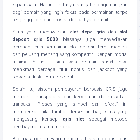
kapan saja. Hal ini tentunya sangat menguntungkan
bagi pemain yang ingin fokus pada permainan tanpa
terganggu dengan proses deposit yang rumit.
Situs yang menawarkan
slot depo qris
dan
slot
deposit qris 5000
biasanya juga menyediakan
berbagai jenis permainan slot dengan tema menarik
dan peluang menang yang kompetitif. Dengan modal
minimal 5 ribu rupiah saja, pemain sudah bisa
menikmati berbagai fitur bonus dan jackpot yang
tersedia di platform tersebut.
Selain itu, sistem pembayaran berbasis QRIS juga
menjamin transparansi dan kecepatan dalam setiap
transaksi. Proses yang simpel dan efektif ini
memberikan nilai tambah tersendiri bagi situs yang
mengusung konsep
qris slot
sebagai metode
pembayaran utama mereka.
Bagi para pemain yang mencari situs
slot deposit qris