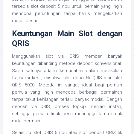
tersedia slot deposit 5 ribu untuk pemain yang ingin
mencoba peruntungan tanpa harus mengeluarkan
modal besar.
Keuntungan Main Slot dengan
QRIS
Menggunakan slot via QRIS memberi banyak
keuntungan dibanding metode deposit konvensional.
Salah satunya adalah kemudahan dalam melakukan
transaksi kecil, misalnya slot depo 5k QRIS atau slot
QRIS 5000. Metode ini sangat ideal bagi pemain
pemula yang ingin mencoba berbagai permainan
tanpa takut kehilangan terlalu banyak modal. Dengan
deposit via QRIS, proses top-up menjadi instan,
sehingga pemain tidak perlu menunggu lama untuk
mulai bermain.
Selain itu, slot QRIS 5 ribu atau slot deposit QRIS 5k