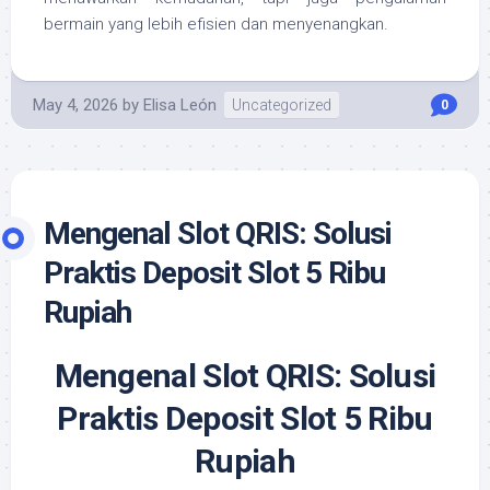
bermain yang lebih efisien dan menyenangkan.
May 4, 2026
by
Elisa León
Uncategorized
0
Mengenal Slot QRIS: Solusi
Praktis Deposit Slot 5 Ribu
Rupiah
Mengenal Slot QRIS: Solusi
Praktis Deposit Slot 5 Ribu
Rupiah