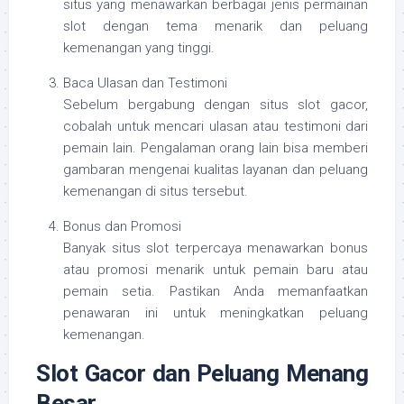
situs yang menawarkan berbagai jenis permainan
slot dengan tema menarik dan peluang
kemenangan yang tinggi.
Baca Ulasan dan Testimoni
Sebelum bergabung dengan situs slot gacor,
cobalah untuk mencari ulasan atau testimoni dari
pemain lain. Pengalaman orang lain bisa memberi
gambaran mengenai kualitas layanan dan peluang
kemenangan di situs tersebut.
Bonus dan Promosi
Banyak situs slot terpercaya menawarkan bonus
atau promosi menarik untuk pemain baru atau
pemain setia. Pastikan Anda memanfaatkan
penawaran ini untuk meningkatkan peluang
kemenangan.
Slot Gacor dan Peluang Menang
Besar