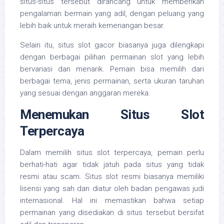
situs-situs tersebut dirancang untuk memberikan
pengalaman bermain yang adil, dengan peluang yang
lebih baik untuk meraih kemenangan besar.
Selain itu, situs slot gacor biasanya juga dilengkapi
dengan berbagai pilihan permainan slot yang lebih
bervariasi dan menarik. Pemain bisa memilih dari
berbagai tema, jenis permainan, serta ukuran taruhan
yang sesuai dengan anggaran mereka.
Menemukan Situs Slot
Terpercaya
Dalam memilih situs slot terpercaya, pemain perlu
berhati-hati agar tidak jatuh pada situs yang tidak
resmi atau scam. Situs slot resmi biasanya memiliki
lisensi yang sah dan diatur oleh badan pengawas judi
internasional. Hal ini memastikan bahwa setiap
permainan yang disediakan di situs tersebut bersifat