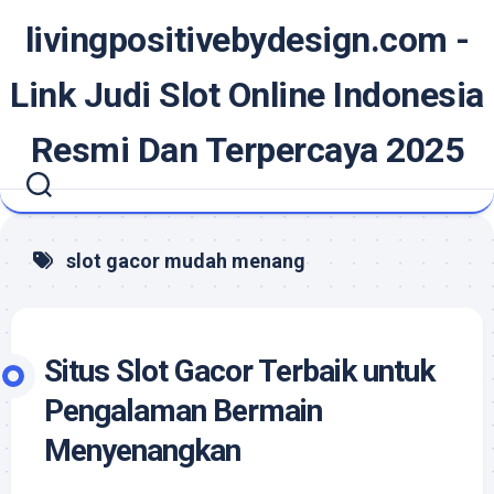
Skip
livingpositivebydesign.com -
to
content
Link Judi Slot Online Indonesia
Resmi Dan Terpercaya 2025
slot gacor mudah menang
Situs Slot Gacor Terbaik untuk
Pengalaman Bermain
Menyenangkan