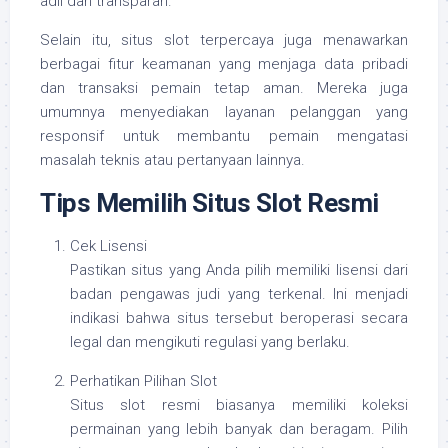
adil dan transparan.
Selain itu, situs slot terpercaya juga menawarkan
berbagai fitur keamanan yang menjaga data pribadi
dan transaksi pemain tetap aman. Mereka juga
umumnya menyediakan layanan pelanggan yang
responsif untuk membantu pemain mengatasi
masalah teknis atau pertanyaan lainnya.
Tips Memilih Situs Slot Resmi
Cek Lisensi
Pastikan situs yang Anda pilih memiliki lisensi dari
badan pengawas judi yang terkenal. Ini menjadi
indikasi bahwa situs tersebut beroperasi secara
legal dan mengikuti regulasi yang berlaku.
Perhatikan Pilihan Slot
Situs slot resmi biasanya memiliki koleksi
permainan yang lebih banyak dan beragam. Pilih