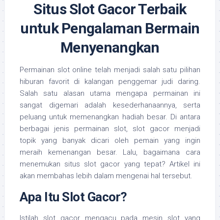
Situs Slot Gacor Terbaik
untuk Pengalaman Bermain
Menyenangkan
Permainan slot online telah menjadi salah satu pilihan
hiburan favorit di kalangan penggemar judi daring.
Salah satu alasan utama mengapa permainan ini
sangat digemari adalah kesederhanaannya, serta
peluang untuk memenangkan hadiah besar. Di antara
berbagai jenis permainan slot, slot gacor menjadi
topik yang banyak dicari oleh pemain yang ingin
meraih kemenangan besar. Lalu, bagaimana cara
menemukan situs slot gacor yang tepat? Artikel ini
akan membahas lebih dalam mengenai hal tersebut.
Apa Itu Slot Gacor?
Istilah slot gacor mengacu pada mesin slot yang