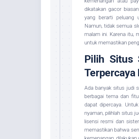
kemenangan atau payo
dikatakan gacor biasan
yang berarti peluang
Namun, tidak semua slot
malam ini. Karena itu, 
untuk memastikan peng
Pilih Situs
Terpercaya 
Ada banyak situs judi
berbagai tema dan fit
dapat dipercaya. Unt
nyaman, pilihlah situs j
lisensi resmi dan sist
memastikan bahwa semua
kemenangan, dilakukan 