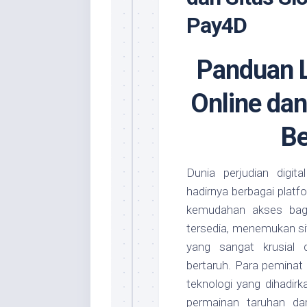
Pay4D
Panduan L
Online dan
B
Dunia perjudian digi
hadirnya berbagai plat
kemudahan akses bagi
tersedia, menemukan
s
yang sangat krusia
bertaruh. Para peminat
teknologi yang dihadir
permainan taruhan dar