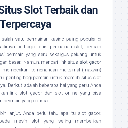
itus Slot Terbaik dan
Terpercaya
i salah satu permainan kasino paling populer di
dirnya berbagai jenis permainan slot, pemain
si bermain yang seru sekaligus peluang untuk
an besar. Namun, mencari link
situs slot gacor
g memberikan kemenangan maksimal (maxwin)
tu, penting bagi pemain untuk memilih situs slot
ya. Berikut adalah beberapa hal yang perlu Anda
an link slot gacor dan slot online yang bisa
 bermain yang optimal.
h lanjut, Anda perlu tahu apa itu slot gacor.
 pada mesin slot yang sering memberikan