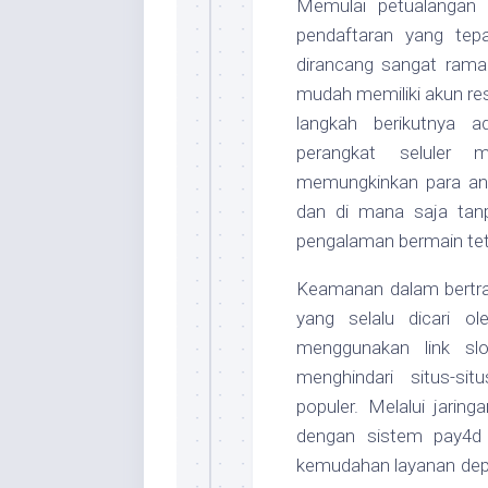
Memulai petualangan 
pendaftaran yang tep
dirancang sangat rama
mudah memiliki akun res
langkah berikutnya 
perangkat seluler m
memungkinkan para a
dan di mana saja tan
pengalaman bermain tet
Keamanan dalam bertra
yang selalu dicari ol
menggunakan
link sl
menghindari situs-s
populer. Melalui jarin
dengan sistem
pay4d 
kemudahan layanan depo