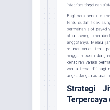
integritas tinggi dan si
Bagi para pencinta me
tentu sudah tidak asing
permainan
slot pay4d
y
atau sering member
anggotanya. Melalui ja
ratusan variasi tema p
hingga modern dengan f
kehadiran variasi perm
warna tersendiri bagi
angka dengan putaran m
Strategi J
Terpercaya 