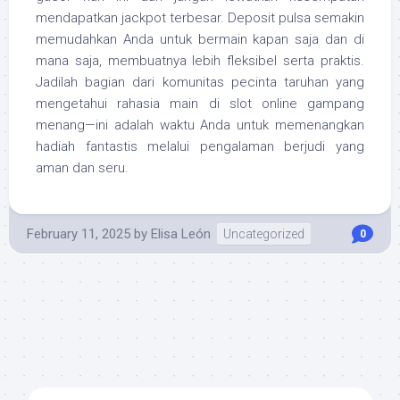
mendapatkan jackpot terbesar. Deposit pulsa semakin
memudahkan Anda untuk bermain kapan saja dan di
mana saja, membuatnya lebih fleksibel serta praktis.
Jadilah bagian dari komunitas pecinta taruhan yang
mengetahui rahasia main di slot online gampang
menang—ini adalah waktu Anda untuk memenangkan
hadiah fantastis melalui pengalaman berjudi yang
aman dan seru.
February 11, 2025
by
Elisa León
Uncategorized
0