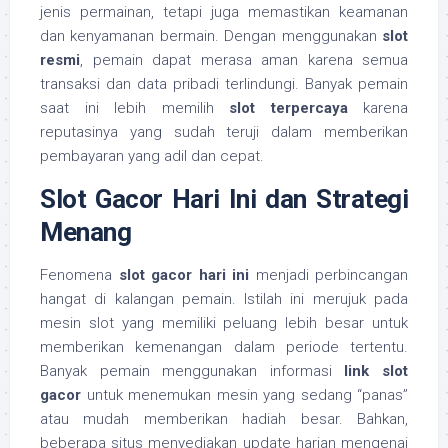
jenis permainan, tetapi juga memastikan keamanan
dan kenyamanan bermain. Dengan menggunakan
slot
resmi
, pemain dapat merasa aman karena semua
transaksi dan data pribadi terlindungi. Banyak pemain
saat ini lebih memilih
slot terpercaya
karena
reputasinya yang sudah teruji dalam memberikan
pembayaran yang adil dan cepat.
Slot Gacor Hari Ini dan Strategi
Menang
Fenomena
slot gacor hari ini
menjadi perbincangan
hangat di kalangan pemain. Istilah ini merujuk pada
mesin slot yang memiliki peluang lebih besar untuk
memberikan kemenangan dalam periode tertentu.
Banyak pemain menggunakan informasi
link slot
gacor
untuk menemukan mesin yang sedang “panas”
atau mudah memberikan hadiah besar. Bahkan,
beberapa situs menyediakan update harian mengenai