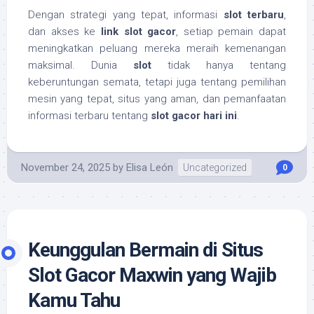
Dengan strategi yang tepat, informasi
slot terbaru
,
dan akses ke
link slot gacor
, setiap pemain dapat
meningkatkan peluang mereka meraih kemenangan
maksimal. Dunia
slot
tidak hanya tentang
keberuntungan semata, tetapi juga tentang pemilihan
mesin yang tepat, situs yang aman, dan pemanfaatan
informasi terbaru tentang
slot gacor hari ini
.
November 24, 2025
by
Elisa León
Uncategorized
0
Keunggulan Bermain di Situs
Slot Gacor Maxwin yang Wajib
Kamu Tahu