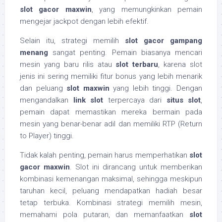
slot gacor maxwin
, yang memungkinkan pemain
mengejar jackpot dengan lebih efektif.
Selain itu, strategi memilih
slot gacor gampang
menang
sangat penting. Pemain biasanya mencari
mesin yang baru rilis atau
slot terbaru
, karena slot
jenis ini sering memiliki fitur bonus yang lebih menarik
dan peluang
slot maxwin
yang lebih tinggi. Dengan
mengandalkan
link slot
terpercaya dari
situs slot
,
pemain dapat memastikan mereka bermain pada
mesin yang benar-benar adil dan memiliki RTP (Return
to Player) tinggi.
Tidak kalah penting, pemain harus memperhatikan
slot
gacor maxwin
. Slot ini dirancang untuk memberikan
kombinasi kemenangan maksimal, sehingga meskipun
taruhan kecil, peluang mendapatkan hadiah besar
tetap terbuka. Kombinasi strategi memilih mesin,
memahami pola putaran, dan memanfaatkan
slot