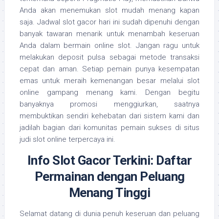
Anda akan menemukan slot mudah menang kapan
saja. Jadwal slot gacor hari ini sudah dipenuhi dengan
banyak tawaran menarik untuk menambah keseruan
Anda dalam bermain online slot. Jangan ragu untuk
melakukan deposit pulsa sebagai metode transaksi
cepat dan aman. Setiap pemain punya kesempatan
emas untuk meraih kemenangan besar melalui slot
online gampang menang kami. Dengan begitu
banyaknya promosi menggiurkan, saatnya
membuktikan sendiri kehebatan dari sistem kami dan
jadilah bagian dari komunitas pemain sukses di situs
judi slot online terpercaya ini.
Info Slot Gacor Terkini: Daftar
Permainan dengan Peluang
Menang Tinggi
Selamat datang di dunia penuh keseruan dan peluang