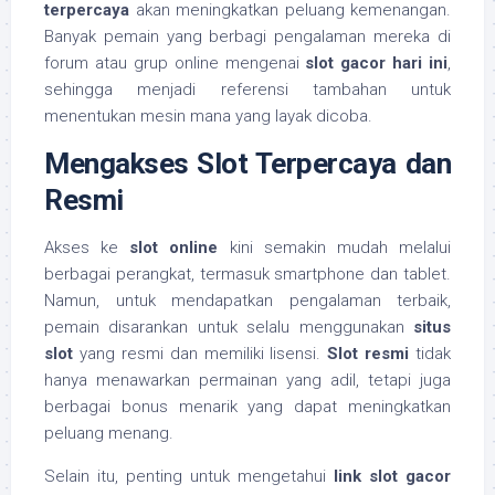
terpercaya
akan meningkatkan peluang kemenangan.
Banyak pemain yang berbagi pengalaman mereka di
forum atau grup online mengenai
slot gacor hari ini
,
sehingga menjadi referensi tambahan untuk
menentukan mesin mana yang layak dicoba.
Mengakses Slot Terpercaya dan
Resmi
Akses ke
slot online
kini semakin mudah melalui
berbagai perangkat, termasuk smartphone dan tablet.
Namun, untuk mendapatkan pengalaman terbaik,
pemain disarankan untuk selalu menggunakan
situs
slot
yang resmi dan memiliki lisensi.
Slot resmi
tidak
hanya menawarkan permainan yang adil, tetapi juga
berbagai bonus menarik yang dapat meningkatkan
peluang menang.
Selain itu, penting untuk mengetahui
link slot gacor