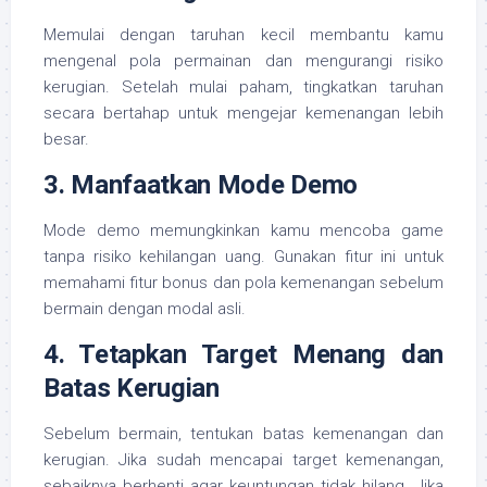
Memulai dengan taruhan kecil membantu kamu
mengenal pola permainan dan mengurangi risiko
kerugian. Setelah mulai paham, tingkatkan taruhan
secara bertahap untuk mengejar kemenangan lebih
besar.
3. Manfaatkan Mode Demo
Mode demo memungkinkan kamu mencoba game
tanpa risiko kehilangan uang. Gunakan fitur ini untuk
memahami fitur bonus dan pola kemenangan sebelum
bermain dengan modal asli.
4. Tetapkan Target Menang dan
Batas Kerugian
Sebelum bermain, tentukan batas kemenangan dan
kerugian. Jika sudah mencapai target kemenangan,
sebaiknya berhenti agar keuntungan tidak hilang. Jika