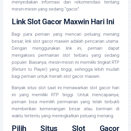
menyediakan informasi dan rekomendasi tentang
mesin-mesin yang sedang “gacor”.
Link Slot Gacor Maxwin Hari Ini
Bagi para pemain yang mencari peluang menang
besar, link slot gacor maxwin adalah pencarian utama.
Dengan menggunakan link ini, pemain dapat
mengakses permainan slot terbaru yang sedang
populer. Biasanya, mesin-mesin ini memiliki tingkat RTP
(Return to Player) yang tinggi, sehingga lebih mudah
bagi pemain untuk meraih slot gacor maxwin.
Banyak situs slot saat ini menawarkan slot gacor hari
ini yang memiliki RTP tinggi. Untuk mencapainya,
pemain bisa memilih permainan yang telah terbukti
memberikan kemenangan besar atau bermain di
waktu tertentu yang meningkatkan peluang menang.
Pilih Situs Slot Gacor