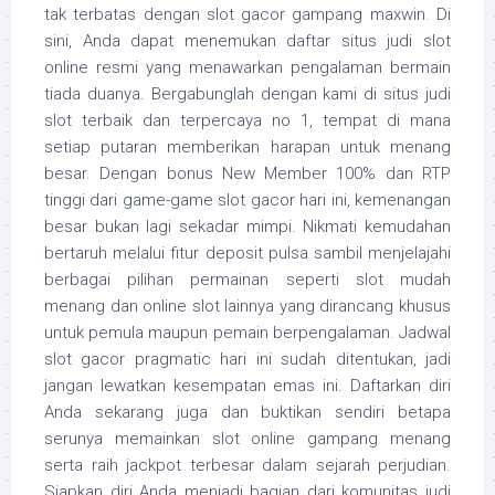
tak terbatas dengan slot gacor gampang maxwin. Di
sini, Anda dapat menemukan daftar situs judi slot
online resmi yang menawarkan pengalaman bermain
tiada duanya. Bergabunglah dengan kami di situs judi
slot terbaik dan terpercaya no 1, tempat di mana
setiap putaran memberikan harapan untuk menang
besar. Dengan bonus New Member 100% dan RTP
tinggi dari game-game slot gacor hari ini, kemenangan
besar bukan lagi sekadar mimpi. Nikmati kemudahan
bertaruh melalui fitur deposit pulsa sambil menjelajahi
berbagai pilihan permainan seperti slot mudah
menang dan online slot lainnya yang dirancang khusus
untuk pemula maupun pemain berpengalaman. Jadwal
slot gacor pragmatic hari ini sudah ditentukan, jadi
jangan lewatkan kesempatan emas ini. Daftarkan diri
Anda sekarang juga dan buktikan sendiri betapa
serunya memainkan slot online gampang menang
serta raih jackpot terbesar dalam sejarah perjudian.
Siapkan diri Anda menjadi bagian dari komunitas judi