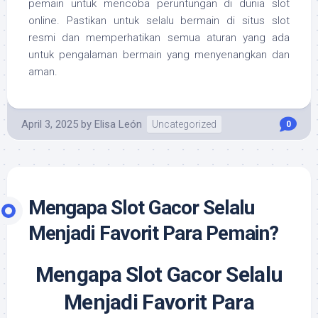
pemain untuk mencoba peruntungan di dunia slot
online. Pastikan untuk selalu bermain di situs slot
resmi dan memperhatikan semua aturan yang ada
untuk pengalaman bermain yang menyenangkan dan
aman.
April 3, 2025
by
Elisa León
Uncategorized
0
Mengapa Slot Gacor Selalu
Menjadi Favorit Para Pemain?
Mengapa Slot Gacor Selalu
Menjadi Favorit Para