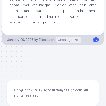
bebas dari kecurangan. Server yang baik akan
memastikan bahwa hasil setiap putaran adalah acak
dan tidak dapat diprediksi, memberikan kesempatan
yang adil bagi setiap pemain.
January 20, 2026
by
Elisa León
Uncategorized
0
Copyright 2026
livingpositivebydesign.com
. All
rights reserved