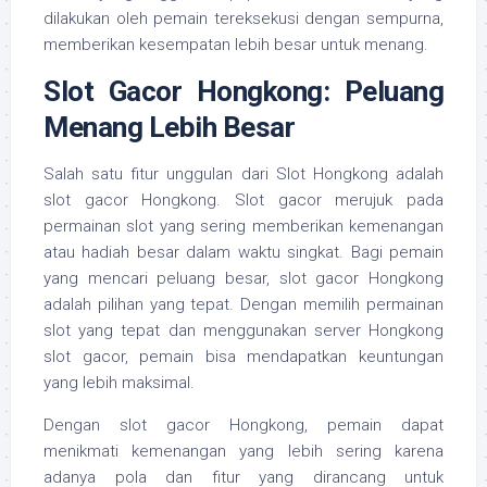
dilakukan oleh pemain tereksekusi dengan sempurna,
memberikan kesempatan lebih besar untuk menang.
Slot Gacor Hongkong: Peluang
Menang Lebih Besar
Salah satu fitur unggulan dari Slot Hongkong adalah
slot gacor Hongkong. Slot gacor merujuk pada
permainan slot yang sering memberikan kemenangan
atau hadiah besar dalam waktu singkat. Bagi pemain
yang mencari peluang besar, slot gacor Hongkong
adalah pilihan yang tepat. Dengan memilih permainan
slot yang tepat dan menggunakan server Hongkong
slot gacor, pemain bisa mendapatkan keuntungan
yang lebih maksimal.
Dengan slot gacor Hongkong, pemain dapat
menikmati kemenangan yang lebih sering karena
adanya pola dan fitur yang dirancang untuk