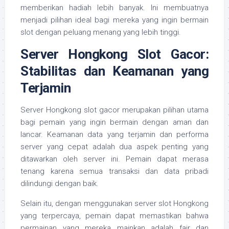
memberikan hadiah lebih banyak. Ini membuatnya
menjadi pilihan ideal bagi mereka yang ingin bermain
slot dengan peluang menang yang lebih tinggi.
Server Hongkong Slot Gacor:
Stabilitas dan Keamanan yang
Terjamin
Server Hongkong slot gacor merupakan pilihan utama
bagi pemain yang ingin bermain dengan aman dan
lancar. Keamanan data yang terjamin dan performa
server yang cepat adalah dua aspek penting yang
ditawarkan oleh server ini. Pemain dapat merasa
tenang karena semua transaksi dan data pribadi
dilindungi dengan baik.
Selain itu, dengan menggunakan server slot Hongkong
yang terpercaya, pemain dapat memastikan bahwa
permainan yang mereka mainkan adalah fair dan