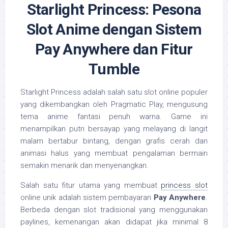
Starlight Princess: Pesona
Slot Anime dengan Sistem
Pay Anywhere dan Fitur
Tumble
Starlight Princess adalah salah satu slot online populer
yang dikembangkan oleh Pragmatic Play, mengusung
tema anime fantasi penuh warna. Game ini
menampilkan putri bersayap yang melayang di langit
malam bertabur bintang, dengan grafis cerah dan
animasi halus yang membuat pengalaman bermain
semakin menarik dan menyenangkan.
Salah satu fitur utama yang membuat
princess slot
online unik adalah sistem pembayaran
Pay Anywhere
.
Berbeda dengan slot tradisional yang menggunakan
paylines, kemenangan akan didapat jika minimal 8