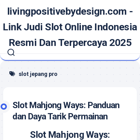
Skip
livingpositivebydesign.com -
to
content
Link Judi Slot Online Indonesia
Resmi Dan Terpercaya 2025
slot jepang pro
Slot Mahjong Ways: Panduan
dan Daya Tarik Permainan
Slot Mahjong Ways: