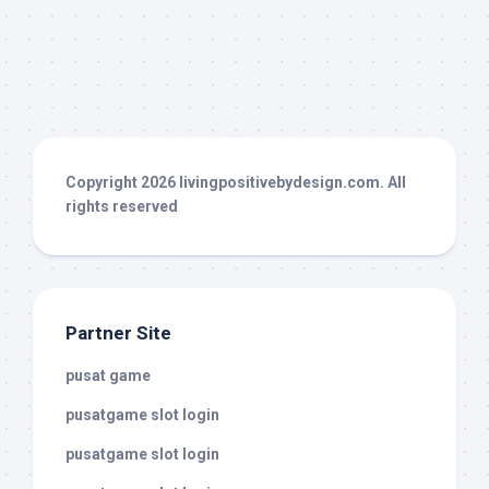
Copyright 2026
livingpositivebydesign.com
. All
rights reserved
Partner Site
pusat game
pusatgame slot login
pusatgame slot login