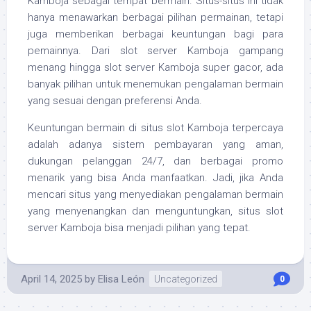
Kamboja sebagai tempat bermain. Situs-situs ini tidak
hanya menawarkan berbagai pilihan permainan, tetapi
juga memberikan berbagai keuntungan bagi para
pemainnya. Dari slot server Kamboja gampang
menang hingga slot server Kamboja super gacor, ada
banyak pilihan untuk menemukan pengalaman bermain
yang sesuai dengan preferensi Anda.
Keuntungan bermain di situs slot Kamboja terpercaya
adalah adanya sistem pembayaran yang aman,
dukungan pelanggan 24/7, dan berbagai promo
menarik yang bisa Anda manfaatkan. Jadi, jika Anda
mencari situs yang menyediakan pengalaman bermain
yang menyenangkan dan menguntungkan, situs slot
server Kamboja bisa menjadi pilihan yang tepat.
April 14, 2025
by
Elisa León
Uncategorized
0