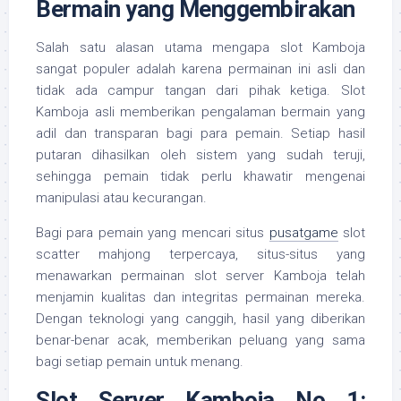
Bermain yang Menggembirakan
Salah satu alasan utama mengapa slot Kamboja
sangat populer adalah karena permainan ini asli dan
tidak ada campur tangan dari pihak ketiga. Slot
Kamboja asli memberikan pengalaman bermain yang
adil dan transparan bagi para pemain. Setiap hasil
putaran dihasilkan oleh sistem yang sudah teruji,
sehingga pemain tidak perlu khawatir mengenai
manipulasi atau kecurangan.
Bagi para pemain yang mencari situs
pusatgame
slot
scatter mahjong
terpercaya, situs-situs yang
menawarkan permainan slot server Kamboja telah
menjamin kualitas dan integritas permainan mereka.
Dengan teknologi yang canggih, hasil yang diberikan
benar-benar acak, memberikan peluang yang sama
bagi setiap pemain untuk menang.
Slot Server Kamboja No 1: