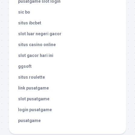
pusatgame slot login
sic bo
situs ibcbet
slot luar negeri gacor
situs casino online
slot gacor hari ini
ggsoft
situs roulette
link pusatgame
slot pusatgame
login pusatgame
pusatgame