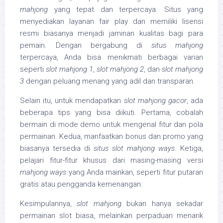
mahjong
yang tepat dan terpercaya. Situs yang
menyediakan layanan fair play dan memiliki lisensi
resmi biasanya menjadi jaminan kualitas bagi para
pemain. Dengan bergabung di
situs mahjong
terpercaya, Anda bisa menikmati berbagai varian
seperti
slot mahjong 1
,
slot mahjong 2
, dan
slot mahjong
3
dengan peluang menang yang adil dan transparan.
Selain itu, untuk mendapatkan
slot mahjong gacor
, ada
beberapa tips yang bisa diikuti. Pertama, cobalah
bermain di mode demo untuk mengenal fitur dan pola
permainan. Kedua, manfaatkan bonus dan promo yang
biasanya tersedia di
situs slot mahjong ways
. Ketiga,
pelajari fitur-fitur khusus dari masing-masing versi
mahjong ways
yang Anda mainkan, seperti fitur putaran
gratis atau pengganda kemenangan.
Kesimpulannya,
slot mahjong
bukan hanya sekadar
permainan slot biasa, melainkan perpaduan menarik