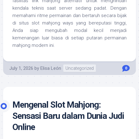
fasilitas
link mahjong
alternatif untuk menghindari
kendala teknis saat server sedang padat. Dengan
memahami ritme permainan dan bertaruh secara bijak
di
situs slot mahjong ways
yang bereputasi tinggi,
Anda siap mengubah modal kecil menjadi
kemenangan luar biasa di setiap putaran permainan
mahjong modern ini.
July 1, 2026
by
Elisa León
Uncategorized
0
Mengenal Slot Mahjong:
Sensasi Baru dalam Dunia Judi
Online