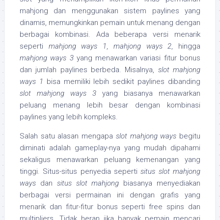
mahjong dan menggunakan sistem paylines yang
dinamis, memungkinkan pemain untuk menang dengan
berbagai kombinasi. Ada beberapa versi menarik
seperti
mahjong ways 1
,
mahjong ways 2
, hingga
mahjong ways 3
yang menawarkan variasi fitur bonus
dan jumlah paylines berbeda. Misalnya,
slot mahjong
ways 1
bisa memiliki lebih sedikit paylines dibanding
slot mahjong ways 3
yang biasanya menawarkan
peluang menang lebih besar dengan kombinasi
paylines yang lebih kompleks.
Salah satu alasan mengapa
slot mahjong ways
begitu
diminati adalah gameplay-nya yang mudah dipahami
sekaligus menawarkan peluang kemenangan yang
tinggi. Situs-situs penyedia seperti
situs slot mahjong
ways
dan
situs slot mahjong
biasanya menyediakan
berbagai versi permainan ini dengan grafis yang
menarik dan fitur-fitur bonus seperti free spins dan
multipliers. Tidak heran jika banyak pemain mencari