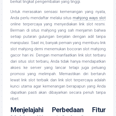
berkat tingkat pengembalian yang tinggi.
Untuk merasakan sensasi kemenangan yang nyata,
Anda perlu mendaftar melalui
situs
mahjong ways slot
online terpercaya
yang menyediakan
link slot resmi
.
Bermain di
situs mahjong
yang sah menjamin bahwa
setiap putaran gulungan berjalan dengan adil tanpa
manipulasi. Saat ini, banyak pemain yang memburu
link
slot mahjong
demi menemukan bocoran
slot mahjong
gacor hari ini
. Dengan memanfaatkan
link slot terbaru
dari
situs slot terbaru
, Anda tidak hanya mendapatkan
akses ke server yang lancar tetapi juga peluang
promosi yang melimpah. Memastikan diri bertaruh
lewat
link slot terbaik
dan
link slot terpercaya
adalah
kunci utama agar kemenangan berapapun yang Anda
dapatkan pasti akan dibayarkan secara penuh tanpa
ribet.
Menjelajahi Perbedaan Fitur