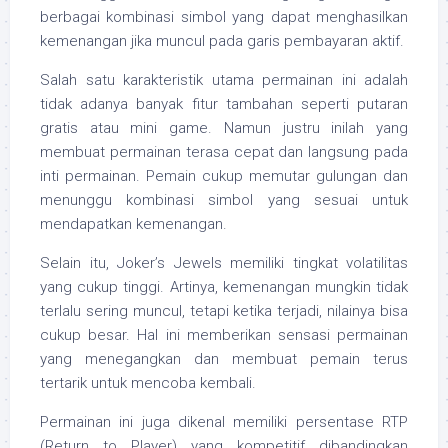
berbagai kombinasi simbol yang dapat menghasilkan
kemenangan jika muncul pada garis pembayaran aktif.
Salah satu karakteristik utama permainan ini adalah
tidak adanya banyak fitur tambahan seperti putaran
gratis atau mini game. Namun justru inilah yang
membuat permainan terasa cepat dan langsung pada
inti permainan. Pemain cukup memutar gulungan dan
menunggu kombinasi simbol yang sesuai untuk
mendapatkan kemenangan.
Selain itu, Joker’s Jewels memiliki tingkat volatilitas
yang cukup tinggi. Artinya, kemenangan mungkin tidak
terlalu sering muncul, tetapi ketika terjadi, nilainya bisa
cukup besar. Hal ini memberikan sensasi permainan
yang menegangkan dan membuat pemain terus
tertarik untuk mencoba kembali.
Permainan ini juga dikenal memiliki persentase RTP
(Return to Player) yang kompetitif dibandingkan