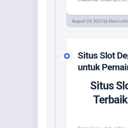
August 24, 2025
by
Elisa León
Situs Slot De
untuk Pemain
Situs Sl
Terbaik