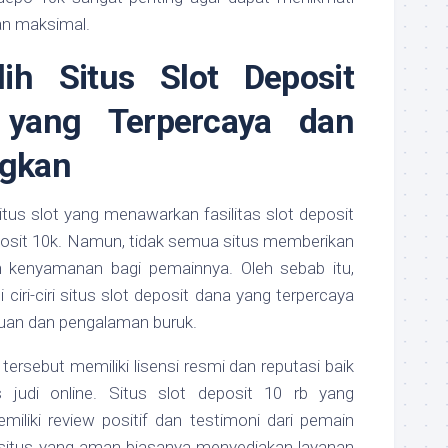
gan maksimal.
ih Situs Slot Deposit
yang Terpercaya dan
gkan
situs slot yang menawarkan fasilitas slot deposit
posit 10k. Namun, tidak semua situs memberikan
 kenyamanan bagi pemainnya. Oleh sebab itu,
ciri-ciri situs slot deposit dana yang terpercaya
ipuan dan pengalaman buruk.
tersebut memiliki lisensi resmi dan reputasi baik
 judi online. Situs slot deposit 10 rb yang
miliki review positif dan testimoni dari pemain
, situs yang aman biasanya menyediakan layanan