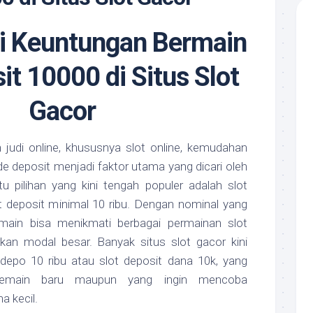
 Keuntungan Bermain
it 10000 di Situs Slot
Gacor
judi online, khususnya slot online, kemudahan
e deposit menjadi faktor utama yang dicari oleh
u pilihan yang kini tengah populer adalah slot
t deposit minimal 10 ribu. Dengan nominal yang
pemain bisa menikmati berbagai permainan slot
kan modal besar. Banyak situs slot gacor kini
 depo 10 ribu atau slot deposit dana 10k, yang
emain baru maupun yang ingin mencoba
a kecil.