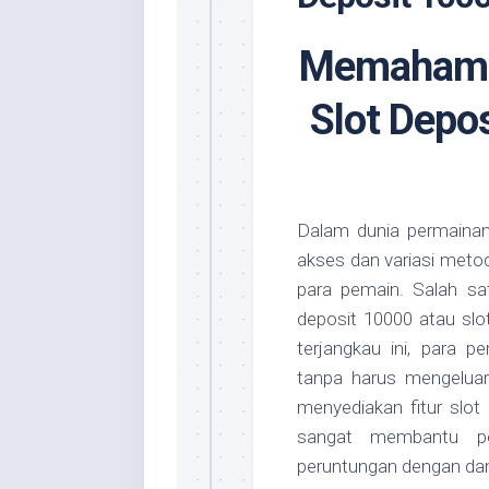
Memahami
Slot Depos
Dalam dunia permainan 
akses dan variasi metod
para pemain. Salah sat
deposit 10000 atau slo
terjangkau ini, para 
tanpa harus mengeluar
menyediakan fitur slot
sangat membantu p
peruntungan dengan dan