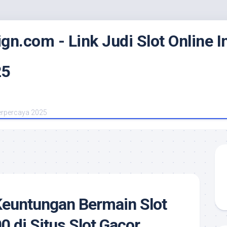
ign.com - Link Judi Slot Online
25
Terpercaya 2025
untungan Bermain Slot
0 di Situs Slot Gacor