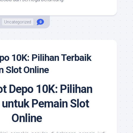
Uncategorized
0
po 10K: Pilihan Terbaik
 Slot Online
ot Depo 10K: Pilihan
 untuk Pemain Slot
Online