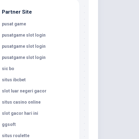
Partner Site
pusat game
pusatgame slot login
pusatgame slot login
pusatgame slot login
sic bo
situs ibcbet
slot luar negeri gacor
situs casino online
slot gacor hari ini
ggsoft
situs roulette