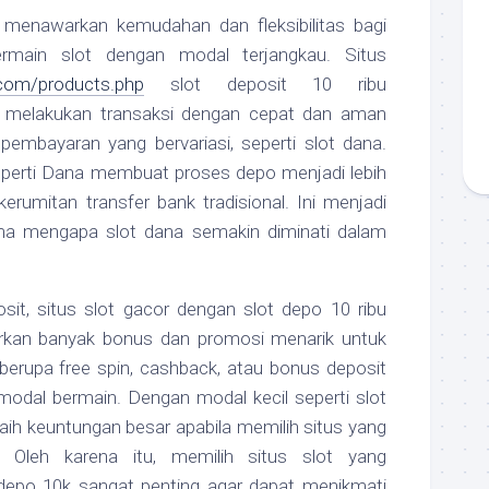
 menawarkan kemudahan dan fleksibilitas bagi
rmain slot dengan modal terjangkau. Situs
.com/products.php
slot deposit 10 ribu
melakukan transaksi dengan cepat dan aman
mbayaran yang bervariasi, seperti slot dana.
eperti Dana membuat proses depo menjadi lebih
kerumitan transfer bank tradisional. Ini menjadi
ma mengapa slot dana semakin diminati dalam
it, situs slot gacor dengan slot depo 10 ribu
rkan banyak bonus dan promosi menarik untuk
 berupa free spin, cashback, atau bonus deposit
dal bermain. Dengan modal kecil seperti slot
aih keuntungan besar apabila memilih situs yang
. Oleh karena itu, memilih situs slot yang
depo 10k sangat penting agar dapat menikmati