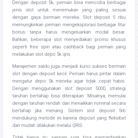
Dengan deposit 5k, pemain bisa mencoba berbagai
jenis slot untuk menemukan yang paling sesuai
dengan gaya bermain mereka. Slot deposit 5 ribu
memungkinkan pemain mengeksplorasi berbagai fitur
bonus tanpa harus mengeluarkan modal besar.
Bahkan, beberapa slot menyediakan promo khusus
seperti free spin atau cashback bagi pemain yang
melakukan slot depo 5k qris.
Manajemen saldo juga menjadi kunci sukses bermain
slot dengan deposit kecil. Pemain harus pintar dalam
mengatur depo 5k mereka agar tidak cepat habis.
Dengan menggunakan slot deposit 5000, strategi
taruhan bertahap bisa diterapkan. Misalnya, memulai
dengan taruhan rendah dan menaikkan nominal secara
bertahap jika menang. Sistem slot deposit 5rb
mendukung metode ini karena deposit yang fleksibel
dan mudah dilakukan melalui QRIS.
Tidak hanya itu, pemain juga bisa memanfaatkan