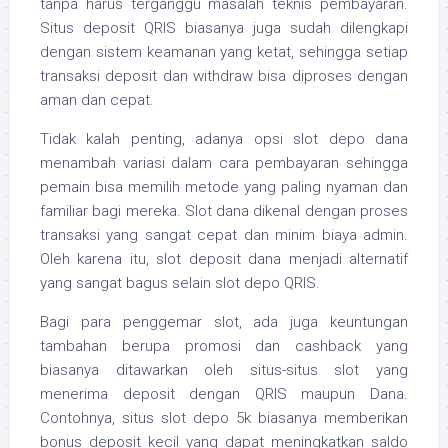
tanpa harus terganggu masalah teknis pembayaran.
Situs deposit QRIS biasanya juga sudah dilengkapi
dengan sistem keamanan yang ketat, sehingga setiap
transaksi deposit dan withdraw bisa diproses dengan
aman dan cepat.
Tidak kalah penting, adanya opsi slot depo dana
menambah variasi dalam cara pembayaran sehingga
pemain bisa memilih metode yang paling nyaman dan
familiar bagi mereka. Slot dana dikenal dengan proses
transaksi yang sangat cepat dan minim biaya admin.
Oleh karena itu, slot deposit dana menjadi alternatif
yang sangat bagus selain slot depo QRIS.
Bagi para penggemar slot, ada juga keuntungan
tambahan berupa promosi dan cashback yang
biasanya ditawarkan oleh situs-situs slot yang
menerima deposit dengan QRIS maupun Dana.
Contohnya, situs slot depo 5k biasanya memberikan
bonus deposit kecil yang dapat meningkatkan saldo