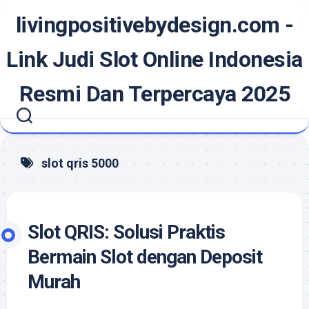
Skip
livingpositivebydesign.com -
to
content
Link Judi Slot Online Indonesia
Resmi Dan Terpercaya 2025
slot qris 5000
Slot QRIS: Solusi Praktis
Bermain Slot dengan Deposit
Murah