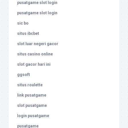
pusatgame slot login
pusatgame slot login
sic bo
situs ibcbet
slot luar negeri gacor
situs casino online
slot gacor hari ini
ggsoft
situs roulette
link pusatgame
slot pusatgame
login pusatgame
pusatgame