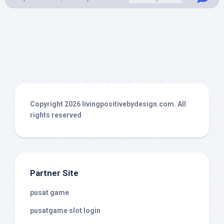
Copyright 2026
livingpositivebydesign.com
. All
rights reserved
Partner Site
pusat game
pusatgame slot login