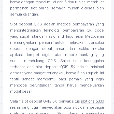
hanya dengan modal mulai dari 5 ribu rupiah, membuat
permainan slot online semakin mudah diakses oleh
semua kalangan.
Slot deposit QRIS adalah metode pembayaran yang
mengintegrasikan teknologi pembayaran QR code
yang sudah standar nasional di Indonesia. Metode ini
memungkinkan pemain untuk melakukan transaksi
deposit dengan cepat, aman, dan praktis melalui
aplikasi dompet digital atau mobile banking yang
sudah mendukung QRIS. Salah satu keunggulan
terbesar dari slot deposit QRIS 5K adalah minimal
deposit yang sangat terjangkau, hanya 5 ribu rupiah. Ini
tentu sangat membantu bagi pemain yang ingin
mencoba peruntungan tanpa harus mengeluarkan
modal besar.
Selain slot deposit QRIS 5K, banyak situs
slot qris 5000
resmi yang juga menyediakan opsi slot dana sebagai
metode pembayaran. Slot dana menawarkan