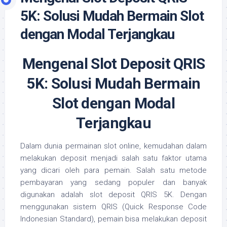
5K: Solusi Mudah Bermain Slot
dengan Modal Terjangkau
Mengenal Slot Deposit QRIS
5K: Solusi Mudah Bermain
Slot dengan Modal
Terjangkau
Dalam dunia permainan slot online, kemudahan dalam
melakukan deposit menjadi salah satu faktor utama
yang dicari oleh para pemain. Salah satu metode
pembayaran yang sedang populer dan banyak
digunakan adalah slot deposit QRIS 5K. Dengan
menggunakan sistem QRIS (Quick Response Code
Indonesian Standard), pemain bisa melakukan deposit