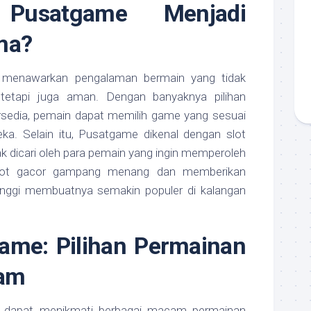
Pusatgame Menjadi
ma?
 menawarkan pengalaman bermain yang tidak
etapi juga aman. Dengan banyaknya pilihan
rsedia, pemain dapat memilih game yang sesuai
ka. Selain itu, Pusatgame dikenal dengan slot
yak dicari oleh para pemain yang ingin memperoleh
lot gacor gampang menang dan memberikan
nggi membuatnya semakin populer di kalangan
game: Pilihan Permainan
gam
 dapat menikmati berbagai macam permainan