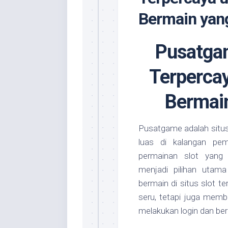
Bermain ya
Pusatgam
Terperca
Bermai
Pusatgame adalah situ
luas di kalangan pem
permainan slot yang
menjadi pilihan utam
bermain di situs slot 
seru, tetapi juga mem
melakukan login dan ber