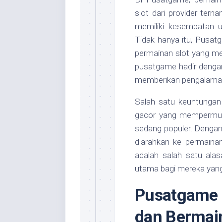
slot dari provider ter
memiliki kesempatan u
Tidak hanya itu, Pusat
permainan slot yang m
pusatgame hadir denga
memberikan pengalaman b
Salah satu keuntungan
gacor yang mempermu
sedang populer. Dengan 
diarahkan ke permaina
adalah salah satu ala
utama bagi mereka yan
Pusatgame
dan Bermai