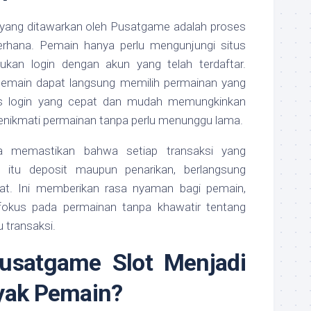
yang ditawarkan oleh Pusatgame adalah proses
erhana. Pemain hanya perlu mengunjungi situs
kan login dengan akun yang telah terdaftar.
, pemain dapat langsung memilih permainan yang
ses login yang cepat dan mudah memungkinkan
nikmati permainan tanpa perlu menunggu lama.
a memastikan bahwa setiap transaksi yang
k itu deposit maupun penarikan, berlangsung
t. Ini memberikan rasa nyaman bagi pemain,
fokus pada permainan tanpa khawatir tentang
transaksi.
usatgame Slot Menjadi
nyak Pemain?