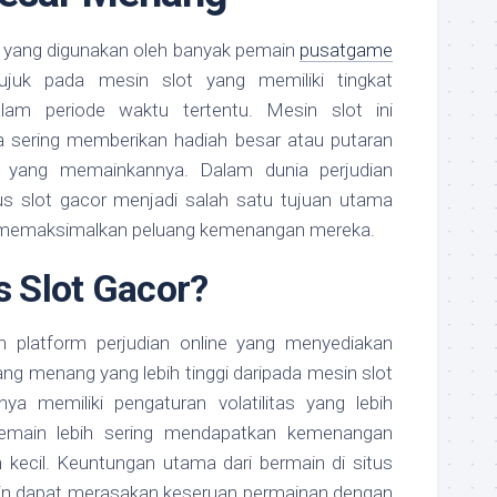
ah yang digunakan oleh banyak pemain
pusatgame
rujuk pada mesin slot yang memiliki tingkat
lam periode waktu tertentu. Mesin slot ini
a sering memberikan hadiah besar atau putaran
 yang memainkannya. Dalam dunia perjudian
us slot gacor menjadi salah satu tujuan utama
n memaksimalkan peluang kemenangan mereka.
s Slot Gacor?
ah platform perjudian online yang menyediakan
ng menang yang lebih tinggi daripada mesin slot
nya memiliki pengaturan volatilitas yang lebih
 pemain lebih sering mendapatkan kemenangan
kecil. Keuntungan utama dari bermain di situs
ain dapat merasakan keseruan permainan dengan