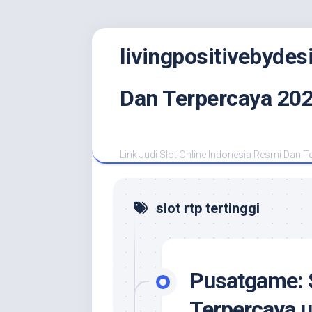
Skip
livingpositivebydes
to
content
Dan Terpercaya 20
Link Judi Slot Online Indonesia Resmi Dan 
slot rtp tertinggi
Pusatgame: S
Terpercaya 