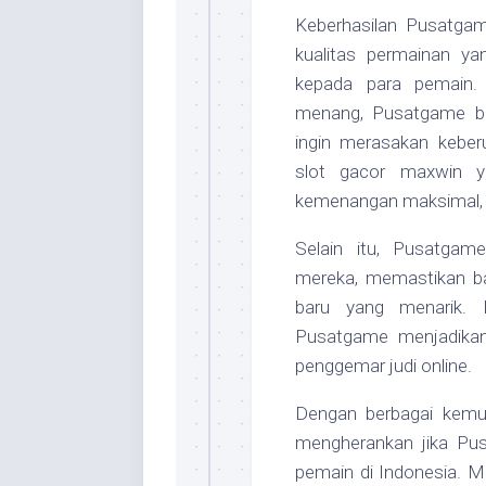
Keberhasilan Pusatgame
kualitas permainan y
kepada para pemain.
menang, Pusatgame be
ingin merasakan keber
slot gacor maxwin 
kemenangan maksimal,
Selain itu, Pusatgam
mereka, memastikan ba
baru yang menarik. 
Pusatgame menjadikann
penggemar judi online.
Dengan berbagai kemu
mengherankan jika Pus
pemain di Indonesia. 