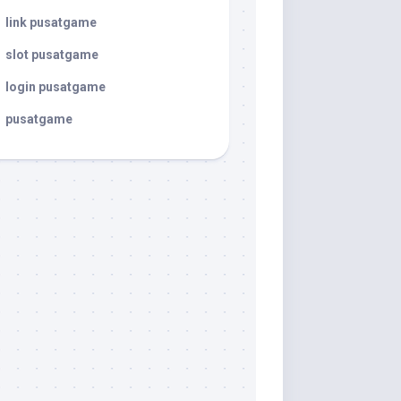
link pusatgame
slot pusatgame
login pusatgame
pusatgame