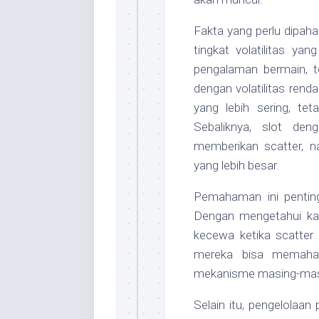
Fakta yang perlu dipah
tingkat volatilitas ya
pengalaman bermain, t
dengan volatilitas ren
yang lebih sering, tet
Sebaliknya, slot deng
memberikan scatter, 
yang lebih besar.
Pemahaman ini pentin
Dengan mengetahui ka
kecewa ketika scatter 
mereka bisa memaha
mekanisme masing-mas
Selain itu, pengelolaan