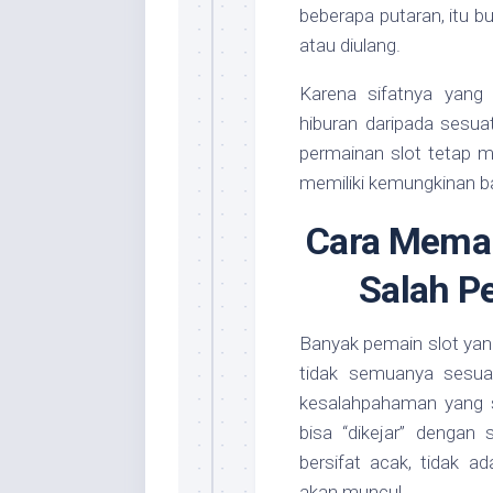
beberapa putaran, itu bu
atau diulang.
Karena sifatnya yang 
hiburan daripada sesua
permainan slot tetap m
memiliki kemungkinan b
Cara Memah
Salah P
Banyak pemain slot yang
tidak semuanya sesua
kesalahpahaman yang 
bisa “dikejar” dengan 
bersifat acak, tidak a
akan muncul.