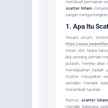
membuat permainan sem
scatter hitam
, menjel
sangat menguntungkan 
1.
Apa Itu Sca
Secara umum, simb
https://www.periperifla
mesin slot, tanpa harus
jika seorang pemain m
putaran, mereka akan
mendapatkan hadiah ua
Scatter merupakan sa
semakin menarik kar
menambah taruhan.
Namun,
scatter hitam
memiliki beberapa per