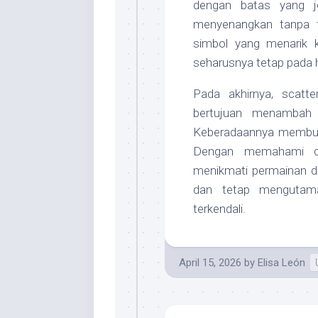
dengan batas yang 
menyenangkan tanpa t
simbol yang menarik 
seharusnya tetap pada hi
Pada akhirnya, scatt
bertujuan menambah 
Keberadaannya membuat
Dengan memahami car
menikmati permainan de
dan tetap mengutam
terkendali.
April 15, 2026
by
Elisa León