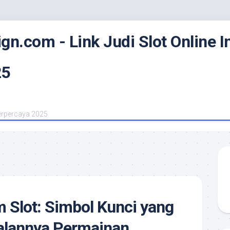
ign.com - Link Judi Slot Online
25
Terpercaya 2025
m Slot: Simbol Kunci yang
lannya Permainan