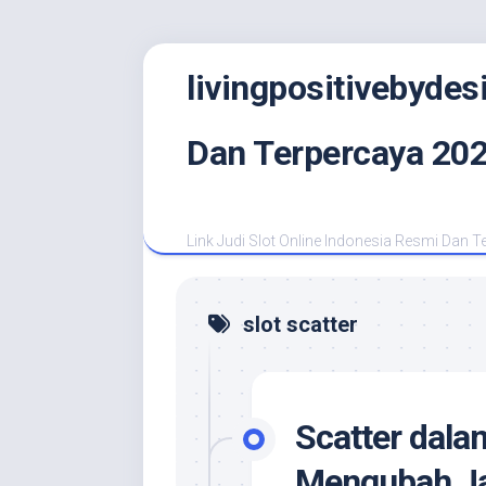
Skip
livingpositivebydes
to
content
Dan Terpercaya 20
Link Judi Slot Online Indonesia Resmi Dan 
slot scatter
Scatter dala
Mengubah Ja