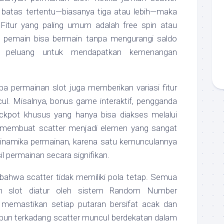
batas tertentu—biasanya tiga atau lebih—maka
. Fitur yang paling umum adalah free spin atau
na pemain bisa bermain tanpa mengurangi saldo
ki peluang untuk mendapatkan kemenangan
apa permainan slot juga memberikan variasi fitur
cul. Misalnya, bonus game interaktif, pengganda
ckpot khusus yang hanya bisa diakses melalui
ni membuat scatter menjadi elemen yang sangat
dinamika permainan, karena satu kemunculannya
l permainan secara signifikan.
bahwa scatter tidak memiliki pola tetap. Semua
an slot diatur oleh sistem Random Number
 memastikan setiap putaran bersifat acak dan
ipun terkadang scatter muncul berdekatan dalam