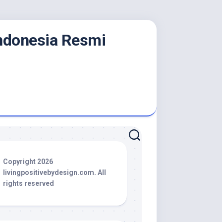
 Indonesia Resmi
Copyright 2026
livingpositivebydesign.com
. All
rights reserved