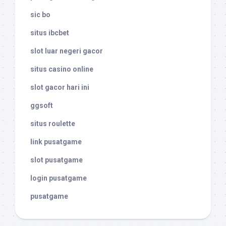
sic bo
situs ibcbet
slot luar negeri gacor
situs casino online
slot gacor hari ini
ggsoft
situs roulette
link pusatgame
slot pusatgame
login pusatgame
pusatgame