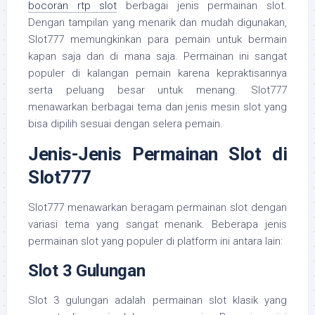
bocoran rtp slot
berbagai jenis permainan slot.
Dengan tampilan yang menarik dan mudah digunakan,
Slot777 memungkinkan para pemain untuk bermain
kapan saja dan di mana saja. Permainan ini sangat
populer di kalangan pemain karena kepraktisannya
serta peluang besar untuk menang. Slot777
menawarkan berbagai tema dan jenis mesin slot yang
bisa dipilih sesuai dengan selera pemain.
Jenis-Jenis Permainan Slot di
Slot777
Slot777 menawarkan beragam permainan slot dengan
variasi tema yang sangat menarik. Beberapa jenis
permainan slot yang populer di platform ini antara lain:
Slot 3 Gulungan
Slot 3 gulungan adalah permainan slot klasik yang