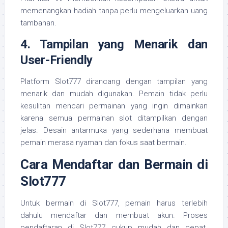
memenangkan hadiah tanpa perlu mengeluarkan uang
tambahan.
4. Tampilan yang Menarik dan
User-Friendly
Platform Slot777 dirancang dengan tampilan yang
menarik dan mudah digunakan. Pemain tidak perlu
kesulitan mencari permainan yang ingin dimainkan
karena semua permainan slot ditampilkan dengan
jelas. Desain antarmuka yang sederhana membuat
pemain merasa nyaman dan fokus saat bermain.
Cara Mendaftar dan Bermain di
Slot777
Untuk bermain di Slot777, pemain harus terlebih
dahulu mendaftar dan membuat akun. Proses
pendaftaran di Slot777 cukup mudah dan cepat.