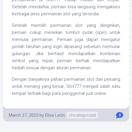
Setelah mendaftar, pemain bisa langsung mengakses
berbagai jenis permainan slot yang tersedia.
Setelah memilih permainan slot yang diinginkan,
pemain cukup menekan tombol putar (spin) untuk
memulai permainan. Pemain juga dapat mengatur
jumlah taruhan yang ingin dipasang sebelum memutar
gulungan. Jika berhasil mendapatkan kombinasi
simbol yang tepat, pemain berhak mendapatkan
hadiah sesuai dengan aturan permainan.
Dengan banyaknya pilihan permainan slot dan peluang
untuk menang yang besar, Slot777 menjadi salah satu
tempat terbaik bagi para penggemar judi online.
March 27, 2025
by
Elisa León
Uncategorized
0