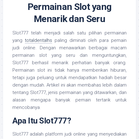
Permainan Slot yang
Menarik dan Seru
Slot777 telah menjadi salah satu pilihan permainan
yang
totaldentalhs
paling diminati oleh para pemain
judi online. Dengan menawarkan berbagai macam
permainan slot yang seru dan menguntungkan,
Slot777 berhasil menarik perhatian banyak orang.
Permainan slot ini tidak hanya memberikan hiburan,
tetapi juga peluang untuk mendapatkan hadiah besar
dengan mudah. Artikel ini akan membahas lebih dalam
tentang Slot777, jenis permainan yang ditawarkan, dan
alasan mengapa banyak pemain tertarik untuk
mencobanya.
Apa Itu Slot777?
Slot777 adalah platform judi online yang menyediakan