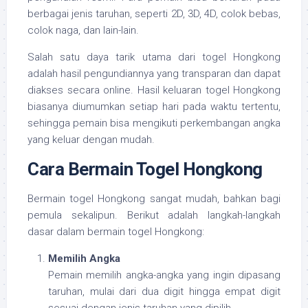
berbagai jenis taruhan, seperti 2D, 3D, 4D, colok bebas,
colok naga, dan lain-lain.
Salah satu daya tarik utama dari togel Hongkong
adalah hasil pengundiannya yang transparan dan dapat
diakses secara online. Hasil keluaran togel Hongkong
biasanya diumumkan setiap hari pada waktu tertentu,
sehingga pemain bisa mengikuti perkembangan angka
yang keluar dengan mudah.
Cara Bermain Togel Hongkong
Bermain togel Hongkong sangat mudah, bahkan bagi
pemula sekalipun. Berikut adalah langkah-langkah
dasar dalam bermain togel Hongkong:
Memilih Angka
Pemain memilih angka-angka yang ingin dipasang
taruhan, mulai dari dua digit hingga empat digit