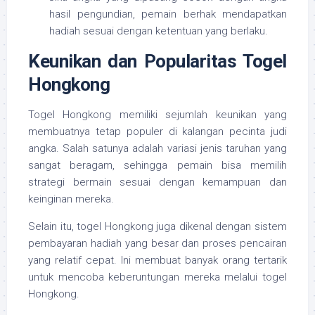
hasil pengundian, pemain berhak mendapatkan
hadiah sesuai dengan ketentuan yang berlaku.
Keunikan dan Popularitas Togel
Hongkong
Togel Hongkong memiliki sejumlah keunikan yang
membuatnya tetap populer di kalangan pecinta judi
angka. Salah satunya adalah variasi jenis taruhan yang
sangat beragam, sehingga pemain bisa memilih
strategi bermain sesuai dengan kemampuan dan
keinginan mereka.
Selain itu, togel Hongkong juga dikenal dengan sistem
pembayaran hadiah yang besar dan proses pencairan
yang relatif cepat. Ini membuat banyak orang tertarik
untuk mencoba keberuntungan mereka melalui togel
Hongkong.