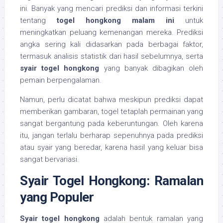
ini. Banyak yang mencari prediksi dan informasi terkini
tentang
togel hongkong malam ini
untuk
meningkatkan peluang kemenangan mereka. Prediksi
angka sering kali didasarkan pada berbagai faktor,
termasuk analisis statistik dari hasil sebelumnya, serta
syair togel hongkong
yang banyak dibagikan oleh
pemain berpengalaman.
Namun, perlu dicatat bahwa meskipun prediksi dapat
memberikan gambaran, togel tetaplah permainan yang
sangat bergantung pada keberuntungan. Oleh karena
itu, jangan terlalu berharap sepenuhnya pada prediksi
atau syair yang beredar, karena hasil yang keluar bisa
sangat bervariasi.
Syair Togel Hongkong: Ramalan
yang Populer
Syair togel hongkong
adalah bentuk ramalan yang