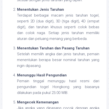
sesuai dengan jenis taruhan yang dipilih.
Menentukan Jenis Taruhan
Terdapat berbagai macam jenis taruhan togel,
seperti 2D (dua digit), 3D (tiga digit), 4D (empat
digit), dan taruhan khusus seperti colok bebas
dan colok naga. Setiap jenis taruhan memiliki
aturan dan peluang menang yang berbeda.
Menentukan Taruhan dan Pasang Taruhan
Setelah memilih angka dan jenis taruhan, pemain
menentukan berapa besar nominal taruhan yang
ingin dipasang.
Menunggu Hasil Pengundian
Pemain tinggal menunggu hasil resmi dari
pengundian togel Hongkong yang biasanya
dilakukan pada pukul 23.00 WIB.
Mengecek Kemenangan
Jika angka yang dipasang cocok dengan angka