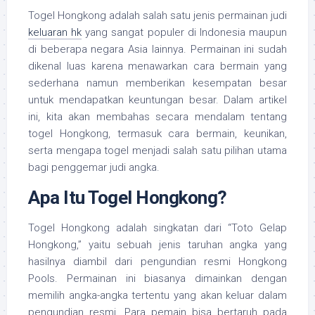
Togel Hongkong adalah salah satu jenis permainan judi
keluaran hk
yang sangat populer di Indonesia maupun
di beberapa negara Asia lainnya. Permainan ini sudah
dikenal luas karena menawarkan cara bermain yang
sederhana namun memberikan kesempatan besar
untuk mendapatkan keuntungan besar. Dalam artikel
ini, kita akan membahas secara mendalam tentang
togel Hongkong, termasuk cara bermain, keunikan,
serta mengapa togel menjadi salah satu pilihan utama
bagi penggemar judi angka.
Apa Itu Togel Hongkong?
Togel Hongkong adalah singkatan dari “Toto Gelap
Hongkong,” yaitu sebuah jenis taruhan angka yang
hasilnya diambil dari pengundian resmi Hongkong
Pools. Permainan ini biasanya dimainkan dengan
memilih angka-angka tertentu yang akan keluar dalam
pengundian resmi. Para pemain bisa bertaruh pada