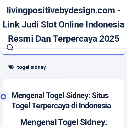
Skip
livingpositivebydesign.com -
to
content
Link Judi Slot Online Indonesia
Resmi Dan Terpercaya 2025
togel sidney
Mengenal Togel Sidney: Situs
Togel Terpercaya di Indonesia
Mengenal Togel Sidney: