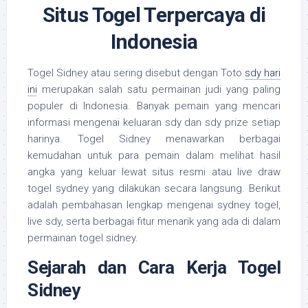
Situs Togel Terpercaya di
Indonesia
Togel Sidney atau sering disebut dengan Toto
sdy hari
ini
merupakan salah satu permainan judi yang paling
populer di Indonesia. Banyak pemain yang mencari
informasi mengenai keluaran sdy dan sdy prize setiap
harinya. Togel Sidney menawarkan berbagai
kemudahan untuk para pemain dalam melihat hasil
angka yang keluar lewat situs resmi atau live draw
togel sydney yang dilakukan secara langsung. Berikut
adalah pembahasan lengkap mengenai sydney togel,
live sdy, serta berbagai fitur menarik yang ada di dalam
permainan togel sidney.
Sejarah dan Cara Kerja Togel
Sidney