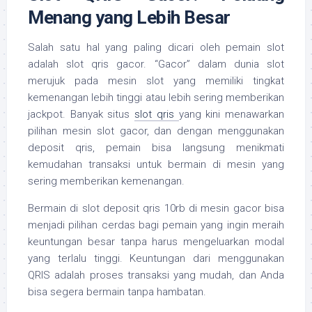
Menang yang Lebih Besar
Salah satu hal yang paling dicari oleh pemain slot
adalah slot qris gacor. “Gacor” dalam dunia slot
merujuk pada mesin slot yang memiliki tingkat
kemenangan lebih tinggi atau lebih sering memberikan
jackpot. Banyak situs
slot qris
yang kini menawarkan
pilihan mesin slot gacor, dan dengan menggunakan
deposit qris, pemain bisa langsung menikmati
kemudahan transaksi untuk bermain di mesin yang
sering memberikan kemenangan.
Bermain di slot deposit qris 10rb di mesin gacor bisa
menjadi pilihan cerdas bagi pemain yang ingin meraih
keuntungan besar tanpa harus mengeluarkan modal
yang terlalu tinggi. Keuntungan dari menggunakan
QRIS adalah proses transaksi yang mudah, dan Anda
bisa segera bermain tanpa hambatan.