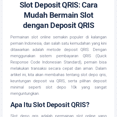
Slot Deposit QRIS: Cara
Mudah Bermain Slot
dengan Deposit QRIS
Permainan slot online semakin populer di kalangan
pemain Indonesia, dan salah satu kemudahan yang kini
ditawarkan adalah metode deposit QRIS. Dengan
menggunakan sistem pembayaran QRIS (Quick
Response Code Indonesian Standard), pemain bisa
melakukan transaksi secara cepat dan aman. Dalam
artikel ini, kita akan membahas tentang slot depo qris,
keuntungan deposit via QRIS, serta pilihan deposit
minimal seperti slot depo 10k yang sangat
menguntungkan.
Apa Itu Slot Deposit QRIS?
Slot depo qris adalah permainan slot online yang