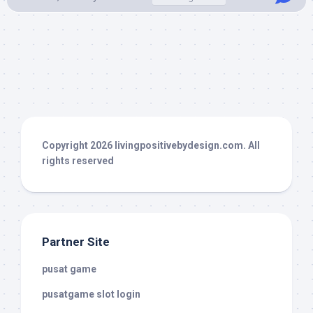
Copyright 2026
livingpositivebydesign.com
. All
rights reserved
Partner Site
pusat game
pusatgame slot login